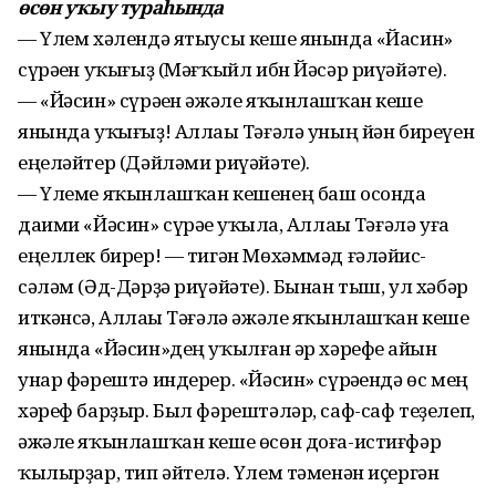
өсөн уҡыу тураһында
— Үлем хәлендә ятыусы кеше янында «Йасин»
сүрәһен уҡығыҙ (Мәғҡыйл ибн Йәсәр риүәйәте).
— «Йәсин» сүрәһен әжәле яҡынлашҡан кеше
янында уҡығыҙ! Аллаһы Тәғәлә уның йән биреүен
еңеләйтер (Дәйләми риүәйәте).
— Үлеме яҡынлашҡан кешенең баш осонда
даими «Йәсин» сүрәһе уҡылһа, Аллаһы Тәғәлә уға
еңеллек бирер! — тигән Мөхәммәд ғәләйһис-
сәләм (Әд-Дәрҙә риүәйәте). Бынан тыш, ул хәбәр
иткәнсә, Аллаһы Тәғәлә әжәле яҡынлашҡан кеше
янында «Йәсин»дең уҡылған һәр хәрефе һайын
унар фәрештә индерер. «Йәсин» сүрәһендә өс мең
хәреф барҙыр. Был фәрештәләр, саф-саф теҙелеп,
әжәле яҡынлашҡан кеше өсөн доға-истиғфәр
ҡылырҙар, тип әйтелә. Үлем тәменән иҫергән