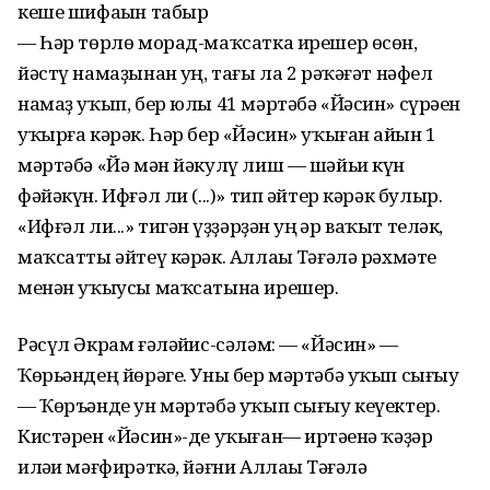
кеше шифаһын табыр
— Һәр төрлө морад-маҡсатка ирешер өсөн,
йәстү намаҙынан һуң, тағы ла 2 рәҡәғәт нәфел
намаҙ уҡып, бер юлы 41 мәртәбә «Йәсин» сүрәһен
уҡырға кәрәк. Һәр бер «Йәсин» уҡыған һайын 1
мәртәбә «Йә мән йәкулү лиш — шәйьи күн
фәйәкүн. Ифғәл ли (...)» тип әйтер кәрәк булыр.
«Ифғәл ли...» тигән һүҙҙәрҙән һуң һәр ваҡыт теләк,
маҡсатты әйтеү кәрәк. Аллаһы Тәғәлә рәхмәте
менән уҡыусы маҡсатына ирешер.
Рәсүл Әкрам ғәләйһис-сәләм: — «Йәсин» —
Ҡөрьәндең йөрәге. Уны бер мәртәбә уҡып сығыу
— Ҡөръәнде ун мәртәбә уҡып сығыу кеүектер.
Кистәрен «Йәсин»-де уҡыған— иртәһенә ҡәҙәр
иләһи мәғфирәткә, йәғни Аллаһы Тәғәлә