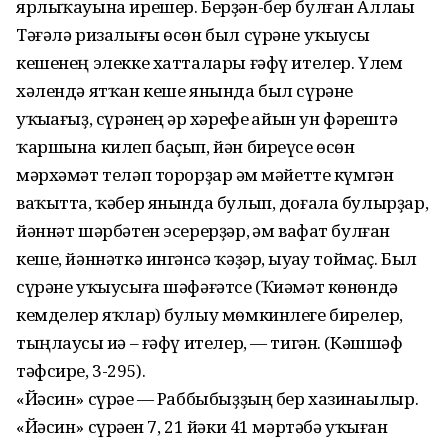
ярлыҡауына ирешер. Берҙән-бер булған Аллаһы
Тәғәлә ризалығы өсөн был сүрәне уҡыусы
кешенең элекке хатталары ғәфү ителер. Үлем
хәлендә ятҡан кеше янында был сүрәне
уҡыһағыҙ, сүрәнең һәр хәрефе һайын ун фәрештә
ҡаршына килеп баҫып, йән биреүсе өсөн
мәрхәмәт теләп торорҙар һәм мәйетте күмгән
ваҡытта, ҡәбер янында булып, доғала булырҙар,
йәннәт шәрбәтен эсерерҙәр, һәм вафат булған
кеше, йәннәткә ингәнсә ҡәҙәр, һыуһау тоймаҫ. Был
сүрәне уҡыусыға шәфәғәтсе (Ҡиәмәт көнөндә
кемделер яҡлар) булыу мөмкинлеге бирелер,
тыңлаусы иһә – ғәфү ителер, — тигән. (Кәшшәф
тәфсире, 3-295).
«Йәсин» сүрәһе — Раббыбыҙҙың бер хазинаһылыр.
«Йәсин» сүрәһен 7, 21 йәки 41 мәртәбә уҡыған