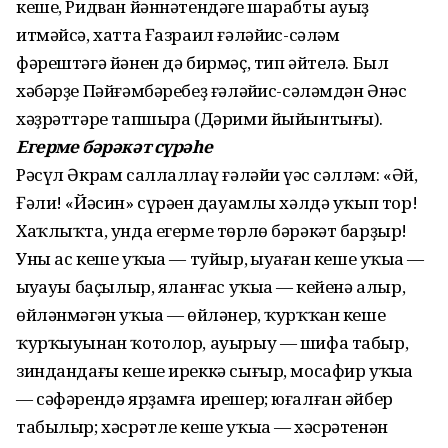
кеше, Ридван йәннәтендәге шарабты ауыҙ
итмәйсә, хатта Ғазраил ғәләйһис-сәләм
фәрештәгә йәнен дә бирмәҫ, тип әйтелә. Был
хәбәрҙе Пәйғәмбәребеҙ ғәләйһис-сәләмдән Әнәс
хәҙрәттәре тапшыра (Дәрими йыйынтығы).
Егерме бәрәкәт сүрәһе
Рәсүл Әкрам саллаллаһү ғәләйһи үәс сәлләм: «Әй,
Ғәли! «Йәсин» сүрәһен дауамлы хәлдә уҡып тор!
Хаҡлыҡта, унда егерме төрлө бәрәкәт барҙыр!
Уны ас кеше уҡыһа — туйыр, һыуһаған кеше уҡыһа —
һыуһауы баҫылыр, яланғас уҡыһа — кейенә алыр,
өйләнмәгән уҡыһа — өйләнер, ҡурҡҡан кеше
ҡурҡыуынан ҡотолор, ауырыу — шифа табыр,
зиндандағы кеше иреккә сығыр, мосафир уҡыһа
— сәфәрендә ярҙамға ирешер; юғалған әйбер
табылыр; хәсрәтле кеше уҡыһа — хәсрәтенән