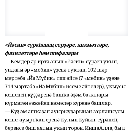
«Йәсин» сүрәһенең серҙәре, хикмәттәре,
фазиләттәре һәм шифалары
— Кемдер һәр иртә һайын «Йәсин» сүрәһен уҡып,
ундағы һәр «мөбин» һүҙенә туҡтап, 102 шәр
мәртәбә «Йә Мүбин» тип әйтһә (7 «мөбин» һүҙенә
714 мәртәбә «Йә Мүбин» исеме әйтелер), уҡыусы
кешенең күҙҙәренә башҡа әҙәм балалары
күрмәгән ғәжәйеп нәмәләр күренә башлар.
— Күҙ һәм ашҡаҙан ауырыуҙарынан зарланыусы
кеше, ауыртҡан еренә ҡулын ҡуйып, сүрәнең
беренсе биш аятын уҡып торһон. ИншаАллаһ, был