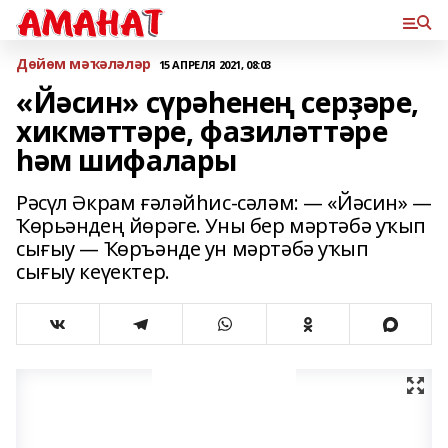
Дөйөм мәҡәләләр
15 АПРЕЛЯ 2021, 08:03
«Йәсин» сүрәһенең серҙәре,
хикмәттәре, фазиләттәре
һәм шифалары
Рәсүл Әкрам ғәләйһис-сәләм: — «Йәсин» —
Ҡөрьәндең йөрәге. Уны бер мәртәбә уҡып
сығыу — Ҡөръәнде ун мәртәбә уҡып
сығыу кеүектер.