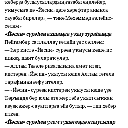
ҡәберҙә булыусыларҙың ғазабы еңеләйер,
уҡыусыға иһә «Йәсин»дәге хәрефтәр һанынса
сауабы бирелер», — тине Мөхәммәд ғәләйһис-
сәләм».
«Йәсин» сүрәһен ахшамда уҡыу тураһында
Пәйғәмбәр саллаллаһү ғәләйһи үәс сәлләм:
— Һәр кистә «Йәсин» сүрәһен уҡыусы кеше, һис
шикһеҙ, шәһит булараҡ үләр.
— Аллаһы Тәғәлә ризалығына өмөт итеп,
кистәрен «Йәсин» уҡыусы кеше Аллаһы тәғәлә
тарафынан ғәфү ителер.
— «Йәсин» сүрәһен кистәрен уҡыусы кеше үҙе
Ҡөръәнде бер юлы ете мәртәбә уҡып сыҡҡан
кеүек әжер-сауаптарға эйә булыр, — тип хәбәр
иткән.
«Йәсин» сүрәһен үлем түшәгендә ятыусылар