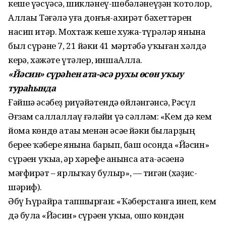
кеше үәсүәсә, шикләнеү-шөбһәләнеүҙән ҡотолор,
Аллаһы Тәғәлә уға донъя-ахирәт бәхеттәрен
насип итәр. Мохтаж кеше хужа-түрәләр янына
был сүрәне 7, 21 йәки 41 мәртәбә уҡыған хәлдә
керһә, хәжәте үтәлер, иншаАллаһ.
«Йәсин» сүрәһен ата-әсә рухы өсөн уҡыу
тураһында
Ғәйшә әсәбеҙ риүәйәтендә һөйләнгәнсә, Рәсүл
Әғзам саллаллаһү ғәләйһи үә сәлләм: «Кем дә кем
йома көндө атаһы менән әсәһе йәки быларҙың
береһе ҡәбере янына барып, баш осонда «Йәсин»
сүрәһен уҡыһа, һәр хәрефе һанынса ата-әсәһенә
мәғфирәт – ярлыҡау булыр», — тигән (хәҙис-
шәриф).
Әбү Һүрайра тапшырған: «Ҡәберстанға инеп, кем
дә булһа «Йәсин» сүрәһен уҡыһа, ошо көндән