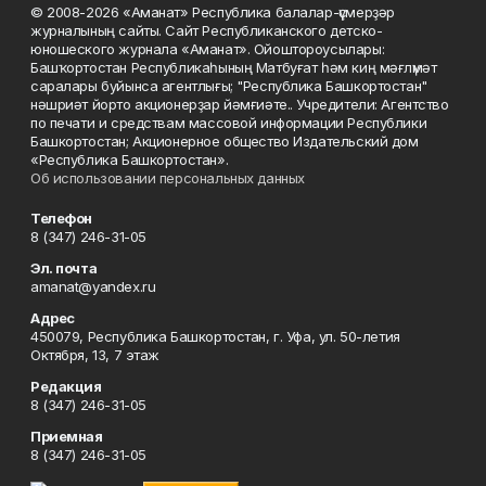
© 2008-2026 «Аманат» Республика балалар-үҫмерҙәр
журналының сайты. Сайт Республиканского детско-
юношеского журнала «Аманат». Ойоштороусылары:
Башҡортостан Республикаһының Матбуғат һәм киң мәғлүмәт
саралары буйынса агентлығы; "Республика Башкортостан"
нәшриәт йорто акционерҙар йәмғиәте.. Учредители: Агентство
по печати и средствам массовой информации Республики
Башкортостан; Акционерное общество Издательский дом
«Республика Башкортостан».
Об использовании персональных данных
Телефон
8 (347) 246-31-05
Эл. почта
amanat@yandex.ru
Адрес
450079, Республика Башкортостан, г. Уфа, ул. 50-летия
Октября, 13, 7 этаж
Редакция
8 (347) 246-31-05
Приемная
8 (347) 246-31-05