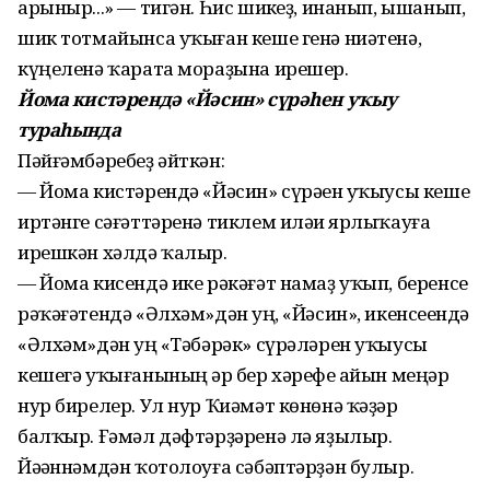
арыныр...» — тигән. Һис шикһеҙ, инанып, ышанып,
шик тотмайынса уҡыған кеше генә ниәтенә,
күңеленә ҡарата мораҙына ирешер.
Йома кистәрендә «Йәсин» сүрәһен уҡыу
тураһында
Пәйғәмбәребеҙ әйткән:
— Йома кистәрендә «Йәсин» сүрәһен уҡыусы кеше
иртәнге сәғәттәренә тиклем иләһи ярлыҡауға
ирешкән хәлдә ҡалыр.
— Йома кисендә ике рәкәғәт намаҙ уҡып, беренсе
рәҡәғәтендә «Әлхәм»дән һуң, «Йәсин», икенсеһендә
«Әлхәм»дән һуң «Тәбәрәк» сүрәләрен уҡыусы
кешегә уҡығанының һәр бер хәрефе һайын меңәр
нур бирелер. Ул нур Ҡиәмәт көнөнә ҡәҙәр
балҡыр. Ғәмәл дәфтәрҙәренә лә яҙылыр.
Йәһәннәмдән ҡотолоуға сәбәптәрҙән булыр.