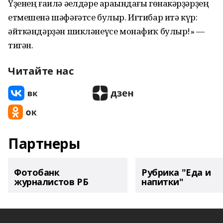
Үҙенең ғаилә әһелдәре араһындағы гөнаһкәрҙәрҙең
етмешенә шәфәғәтсе булыр. Иғтибар итә күр:
әйткәндәрҙән шикләнеүсе монафиҡ булыр!» —
тигән.
Читайте нас
Партнеры
Фотобанк
Рубрика "Еда и
журналистов РБ
напитки"