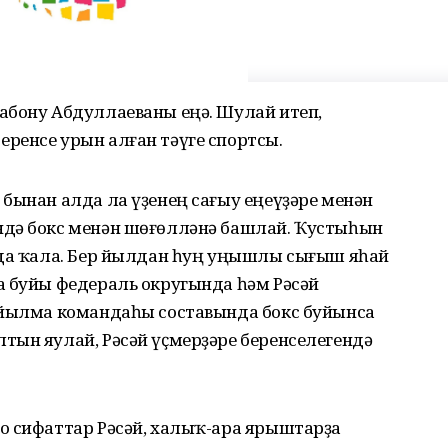
абону Абдуллаеваны еңә. Шулай итеп,
ренсе урын алған тәүге спортсы.
бынан алда ла үҙенең сағыу еңеүҙәре менән
ндә бокс менән шөғөлләнә башлай. Ҡустыһын
нда ҡала. Бер йылдан һуң уңышлы сығыш яһай
а буйы федераль округында һәм Рәсәй
ыйылма командаһы составында бокс буйынса
тын яулай, Рәсәй үҫмерҙәре беренселегендә
о сифаттар Рәсәй, халыҡ-ара ярыштарҙа