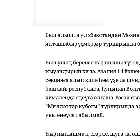
Был алышта ул Үзбәкстандан Мохин
яҡташыбыҙ үҫмерҙәр турнирында бе
Был уның беренсе ҡаҙанышы түгел, 
ҡыуандырып килә. Азалия 14 йәше
секцияға алып килә һәм үҙе лә шу
башлай: республика, һуңынан Волг
кимәлендә еңеүгә өлгәшә. Рәсәй й
“Милләттәр кубогы” турнирында ал
уны еңеүсе табылмай.
Ҡыҙ ныҡышмал, егәрле, шуға ла ош