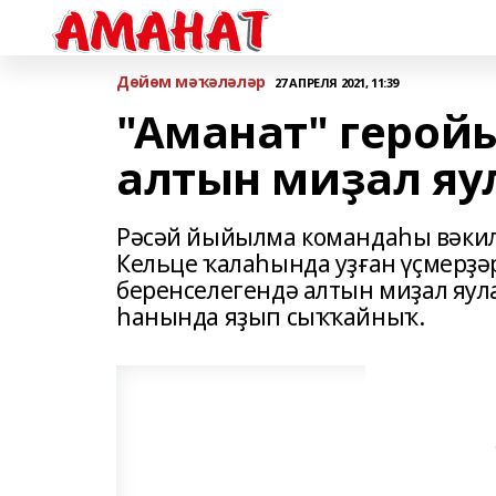
Дөйөм мәҡәләләр
27 АПРЕЛЯ 2021, 11:39
"Аманат" герой
алтын миҙал яу
Рәсәй йыйылма командаһы вәки
Кельце ҡалаһында уҙған үҫмерҙә
беренселегендә алтын миҙал яул
һанында яҙып сыҡҡайныҡ.