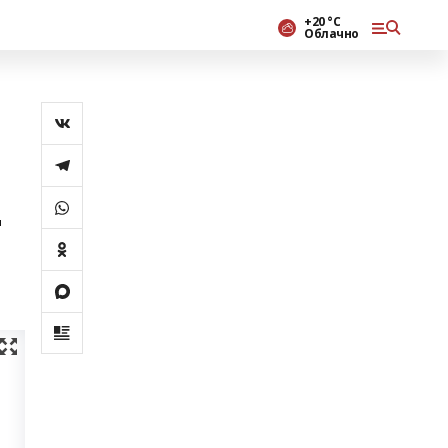
+20 °С
Облачно
ң