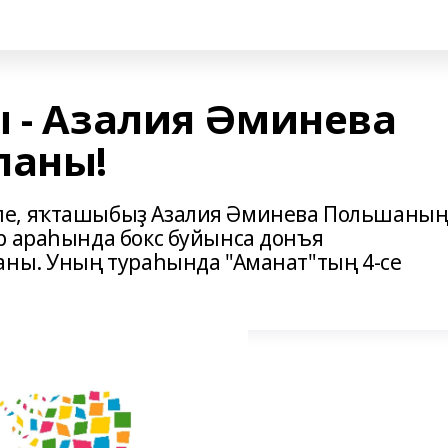
ы - Азалия Әминева
ланы!
ле, яҡташыбыҙ Азалия Әминева Польшаны
р араһында бокс буйынса донъя
аны. Уның тураһында "Аманат"тың 4-се