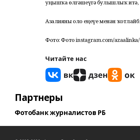
уңышҡа өлгәшеүгә булышлыҡ итә, 
Азалияны оло еңеүе менән ҡотлайб
Фото: Фото instagram.com/azaalinka/
Читайте нас
Партнеры
Фотобанк журналистов РБ