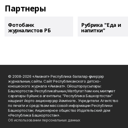
Партнеры
Фотобанк
Рубрика "Еда и
журналистов РБ
напитки"
© 2008-2026 «Аманат» Республика балалар-үҫмерҙәр
журналының сайты. Сайт Республиканского детско-
юношеского журнала «Аманат». Ойоштороусылары:
Башҡортостан Республикаһының Матбуғат һәм киң мәғлүмәт
саралары буйынса агентлығы; "Республика Башкортостан"
нәшриәт йорто акционерҙар йәмғиәте.. Учредители: Агентство
по печати и средствам массовой информации Республики
Башкортостан; Акционерное общество Издательский дом
«Республика Башкортостан».
Об использовании персональных данных