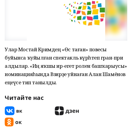
Улар Мостай Кәримдең «Өс таған» повесы
буйынса ҡуйылған спектакль күрһәтеп гран-при
алдылар. «Иң яҡшы ир-егет ролен башҡарыусы»
номинацияһында Вәзирҙе уйнаған Алан Шамёнов
еңеүсе тип танылды.
Читайте нас