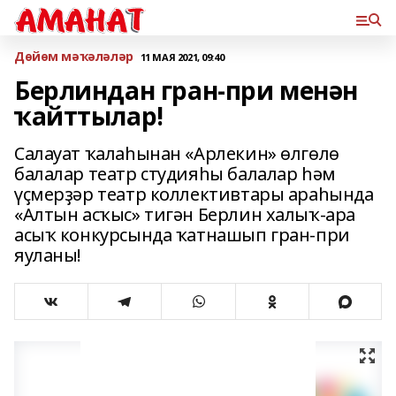
Дөйөм мәҡәләләр
11 МАЯ 2021, 09:40
Берлиндан гран-при менән
ҡайттылар!
Салауат ҡалаһынан «Арлекин» өлгөлө
балалар театр студияһы балалар һәм
үҫмерҙәр театр коллективтары араһында
«Алтын асҡыс» тигән Берлин халыҡ-ара
асыҡ конкурсында ҡатнашып гран-при
яуланы!