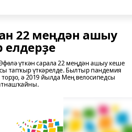
ан 22 меңдән ашыу
 елдерҙе
Өфөлә үткән сарала 22 меңдән ашыу кеше
сы тапҡыр үткәрелде. Былтыр пандемия
торҙо, ә 2019 йылда Мең велосипедсы
ҡатнашҡайны.