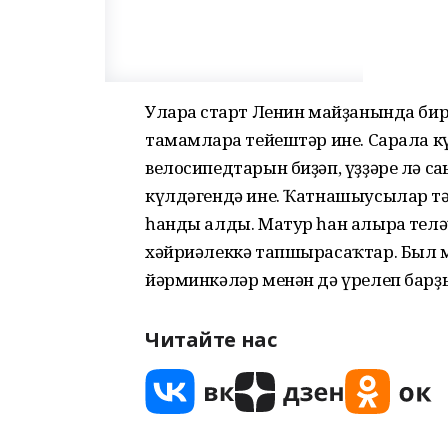
Уларға старт Ленин майҙанында б
тамамларға тейештәр ине. Сарала к
велосипедтарын биҙәп, үҙҙәре лә сағ
күлдәгендә ине. Ҡатнашыусылар тә
һанды алды. Матур һан алырға телә
хәйриәлеккә тапшырасаҡтар. Был м
йәрминкәләр менән дә үрелеп барҙ
Читайте нас