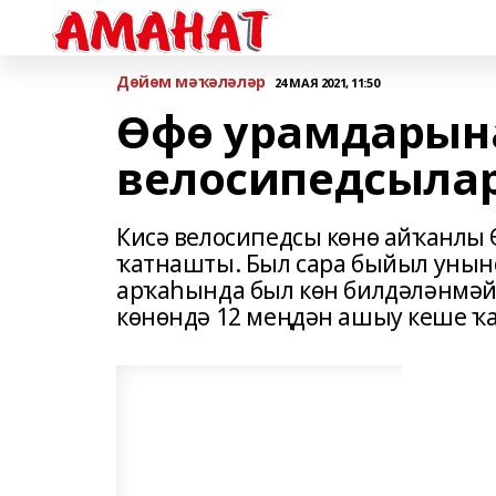
Дөйөм мәҡәләләр
24 МАЯ 2021, 11:50
Өфө урамдарын
велосипедсылар
Кисә велосипедсы көнө айҡанлы 
ҡатнашты. Был сара быйыл унын
арҡаһында был көн билдәләнмәй 
көнөндә 12 меңдән ашыу кеше 