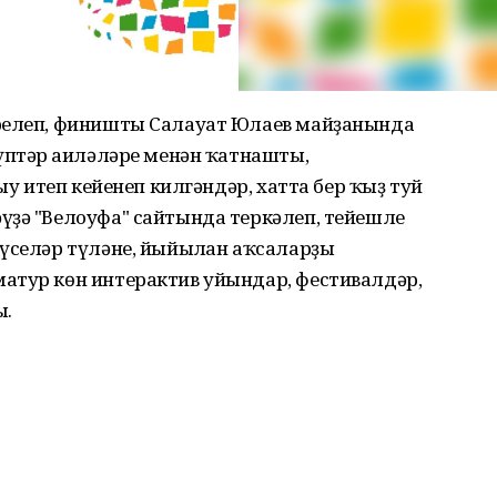
ирелеп, финишты Салауат Юлаев майҙанында
үптәр ғаиләләре менән ҡатнашты,
ыу итеп кейенеп килгәндәр, хатта бер ҡыҙ туй
үҙә "Велоуфа" сайтында теркәлеп, тейешле
үселәр түләне, йыйылған аҡсаларҙы
атур көн интерактив уйындар, фестивалдәр,
ы.