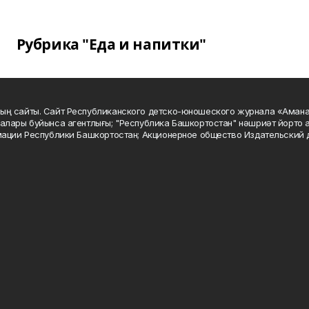
Рубрика "Еда и напитки"
ың сайты. Сайт Республиканского детско-юношеского журнала «Аман
алары буйынса агентлығы; "Республика Башкортостан" нәшриәт йорто а
мации Республики Башкортостан; Акционерное общество Издательский