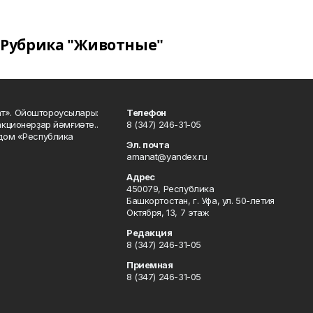
Рубрика "Животные"
ат». Ойоштороусылары:
Телефон
кционерҙар йәмғиәте..
8 (347) 246-31-05
 дом «Республика
Эл. почта
amanat@yandex.ru
Адрес
450079, Республика
Башкортостан, г. Уфа, ул. 50-летия
Октября, 13, 7 этаж
Редакция
8 (347) 246-31-05
Приемная
8 (347) 246-31-05