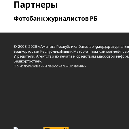
Партнеры
Фотобанк журналистов РБ
© 2008-2026 «Аманат» Республика балалар-үҫмерҙәр журналын
Башҡортостан Республикаһының Матбуғат һәм киң мәғлүмәт сар
Учредители: Агентство по печати и средствам массовой инфор
Башкортостан».
Об использовании персональных данных