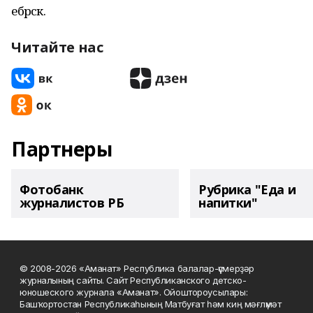
ебәрәсәк.
Читайте нас
Партнеры
Фотобанк
Рубрика "Еда и
журналистов РБ
напитки"
© 2008-2026 «Аманат» Республика балалар-үҫмерҙәр
журналының сайты. Сайт Республиканского детско-
юношеского журнала «Аманат». Ойоштороусылары:
Башҡортостан Республикаһының Матбуғат һәм киң мәғлүмәт