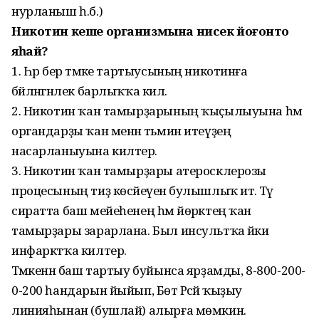
нурланыш һ.б.)
Никотин кеше организмына нисек йоғонто
яһай?
1. Һәр бер тәмәке тартыусының никотинға
бәйләнгәнлек барлыҡҡа килә.
2. Никотин ҡан тамырҙарының ҡыҫылыуына һәм
органдарҙы ҡан менән тәьмин итеүҙең
насарланыуына килтерә.
3. Никотин ҡан тамырҙары атеросклерозы
процесының тиҙ көсәйеүенә булышлыҡ итә. Тәү
сиратта баш мейеһенең һәм йөрәктең ҡан
тамырҙары зарарлана. Был инсультҡа йәки
инфарктҡа килтерә.
Тәмәкенән баш тартыу буйынса ярҙамды, 8-800-200-
0-200 һандарын йыйып, Бөтә Рәсәй ҡыҙыу
линияһынан (бушлай) алырға мөмкин.