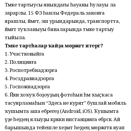
Тәмәке тартыусы янындағы һауаны һулауы ла
зарарлы. 15 ФЗ һанлы Федераль законға
ярашлы, йәмәғәт, эш урындарында, транспортта,
йәмәғәт туҡланыуы биналарында тәмәке тартыу
тыйыла.
Тәмәке тартһалар ҡайҙа мөрәжәғәт итергә?
1. Участковыйға
2. Полицияға
3. Роспотребнадзорға
4. Росздравнадзорға
5. Госпожнадзорға
6. Йәки хоҡуҡ боҙоуҙың фотоһын һәм ҡыҫҡаса
тасуирламаһын “Здесь не курят” бушлай мобиль
ҡушымта аша ебәрегеҙ (Android, iOS). Ҡушымта
үҙе һеҙҙең ялыуҙы кәрәккән инстанцияға ебәрәсәк. Ай
барышында тейешле хеҙмәт һеҙҙең мөрәжәғәткә яуап