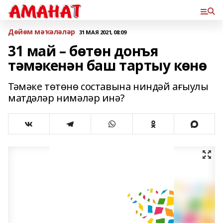
Дөйөм мәҡәләләр
31 МАЯ 2021, 08:09
31 май – бөтөн донъя
тәмәкенән баш тартыу көнө
Тәмәке төтөнө составына ниндәй ағыулы
матдәләр нимәләр инә?