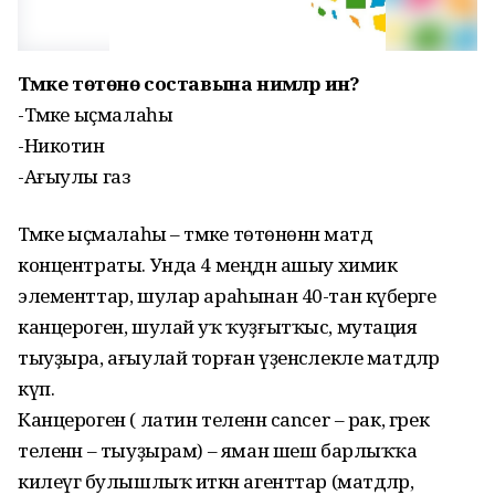
Тәмәке төтөнө составына нимәләр инә?
-Тәмәке ыҫмалаһы
-Никотин
-Ағыулы газ
Тәмәке ыҫмалаһы – тәмәке төтөнөнән матдә
концентраты. Унда 4 меңдән ашыу химик
элементтар, шулар араһынан 40-тан күберәге
канцероген, шулай уҡ ҡуҙғытҡыс, мутация
тыуҙыра, ағыулай торған үҙенсәлекле матдәләр
күп.
Канцероген ( латин теленән cancer – рак, грек
теленән – тыуҙырам) – яман шеш барлыҡҡа
килеүгә булышлыҡ иткән агенттар (матдәләр,