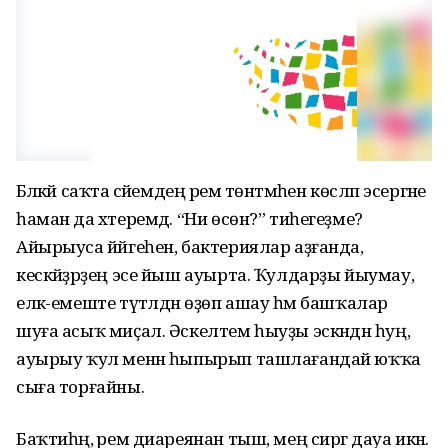
Бәләкәй саҡта әсәйемдең әрем төнәтмәһен көсләп эсергәне
һаман да хәтеремдә. “Ни өсөн?” тиһегеҙме?
Айырыуса йәйгеһен, бактериялар аҙғанда,
кескәйҙәрҙең эсе йыш ауырта. Ҡулдарҙы йыумау,
еләк-емеште түтәлдән өҙөп ашау һәм башҡалар
шуға асыҡ миҫал. Әскелтем һыуҙы эскәндән һуң,
ауырыу ҡул менән һыпырып ташлағандай юҡҡа
сыға торғайны.
Баҡтиһәң, әрем диареянан тыш, мең сиргә дауа икән.