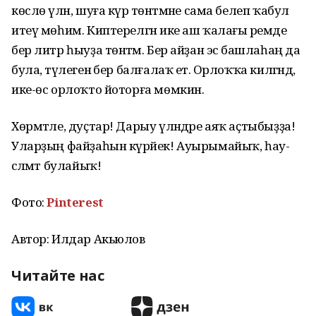
көслө үлән, шуға күрә төнәтмәне сама белеп ҡабул
итеү мөһим. Киптерелгән ике аш ҡалағы әремде
бер литр һыуҙа төнәтәм. Бер айҙан эсә башлаһаң да
була, тәүлегенә бер балғалаҡ етә. Орлоҡҡа килгәндә,
ике-өс орлоҡто йоторға мөмкин.
Хөрмәтле, дуҫтар! Дарыу үләндәре аяҡ аҫтыбыҙҙа!
Уларҙың файҙаһын күрәйек! Ауырымайыҡ, һау-
сәләмәт булайыҡ!
Фото:
Pinterest
Автор: Илдар Акьюлов
Читайте нас