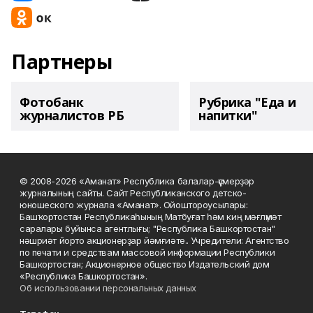
Партнеры
Фотобанк
Рубрика "Еда и
журналистов РБ
напитки"
© 2008-2026 «Аманат» Республика балалар-үҫмерҙәр
журналының сайты. Сайт Республиканского детско-
юношеского журнала «Аманат». Ойоштороусылары:
Башҡортостан Республикаһының Матбуғат һәм киң мәғлүмәт
саралары буйынса агентлығы; "Республика Башкортостан"
нәшриәт йорто акционерҙар йәмғиәте.. Учредители: Агентство
по печати и средствам массовой информации Республики
Башкортостан; Акционерное общество Издательский дом
«Республика Башкортостан».
Об использовании персональных данных