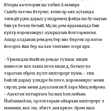
Юғары категориялы табип Альмира
Сынбулатова әйтеүенсә, кешеләр аяҡ аҫтында
тигәндәй үҫкән дарыу үләндәренең файҙалы булыуын
бик үк белеп бөтмәй. Мәҫәлән, әрем ярҙамында бик
күптәр коронавирус ауырыуын йоҡтормаған.
Ашар алдынан әремдең бер нисә бөртөк орлоғон
йоторға йәки бер ҡалаҡ төнәтмәне эсергә кәрәк.
– Урмандан йыйған әремде туҡмас киҫкән
шикелле ваҡ ҡына итеп киҫәм дә, батмусҡа
таратып ебәреп, күләгәгә киптерергә ҡуям, – тип
һөйләй дарыу үләндәре белгесе, коронавирус менән
сирләп, әрем менән дауаланған Клара Миңлейәрова.
– Аҙаҡтан ҡатырғаға һалып һаҡлайым.
Йыбанмаһаң, орлоҡтарын айырым киптерергә лә
мөмкин, ваҡ эш, әлбиттә, әммә кәрәкле. Әрем ныҡ