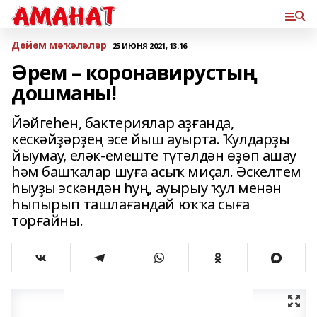
Дөйөм мәҡәләләр
25 ИЮНЯ 2021, 13:16
Әрем – коронавирустың
дошманы!
Йәйгеһен, бактериялар аҙғанда,
кескәйҙәрҙең эсе йыш ауырта. Ҡулдарҙы
йыумау, еләк-емеште түтәлдән өҙөп ашау
һәм башҡалар шуға асыҡ миҫал. Әскелтем
һыуҙы эскәндән һуң, ауырыу ҡул менән
һыпырып ташлағандай юҡҡа сыға
торғайны.