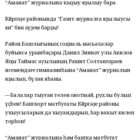
“Аманат” журналына ҡыҙыу яҙылыу бара.
Көйөргәҙе районында “Гәзит-журналға яҙылыусы
көнө” бик әүҙем барҙы!
Район Башлығының социаль мәсьәләләр
буйынса урынбаҫары Данил Зиннәт улы Акилов
Яңы Таймас ауылының Рәшит Солтангәрәев
исемендәге гимназияһына “Аманат” журналын
яҙылып, бүләк яһаны.
—Балалар тыуған телен онотмай, рухлы булып
үҫһен! Башҡорт матбуғаты Көйөргәҙе районы
уҡыусыларын да ҡыуандырып, һәр ваҡыт килеп
торһон!
“Аманат” журналына һәм башҡа матбуғат