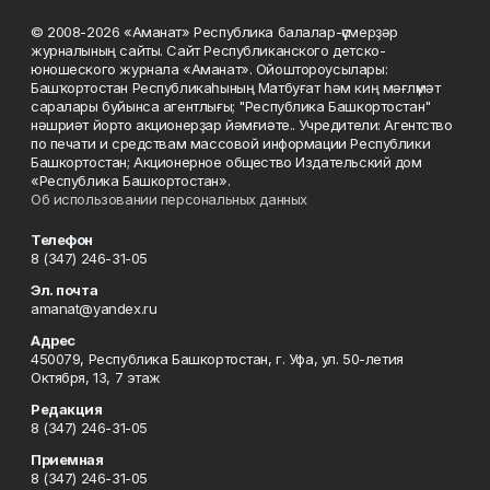
© 2008-2026 «Аманат» Республика балалар-үҫмерҙәр
журналының сайты. Сайт Республиканского детско-
юношеского журнала «Аманат». Ойоштороусылары:
Башҡортостан Республикаһының Матбуғат һәм киң мәғлүмәт
саралары буйынса агентлығы; "Республика Башкортостан"
нәшриәт йорто акционерҙар йәмғиәте.. Учредители: Агентство
по печати и средствам массовой информации Республики
Башкортостан; Акционерное общество Издательский дом
«Республика Башкортостан».
Об использовании персональных данных
Телефон
8 (347) 246-31-05
Эл. почта
amanat@yandex.ru
Адрес
450079, Республика Башкортостан, г. Уфа, ул. 50-летия
Октября, 13, 7 этаж
Редакция
8 (347) 246-31-05
Приемная
8 (347) 246-31-05