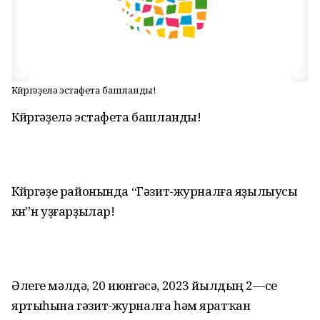
Көйөргәҙелә эстафета башланды!
Көйөргәҙелә эстафета башланды!
Көйөргәҙе районында “Гәзит-журналға яҙылыусы
көнө”н уҙғарҙылар!
Әлеге мәлдә, 20 июнгәсә, 2023 йылдың 2—се
яртыһына гәзит-журналға һәм яратҡан