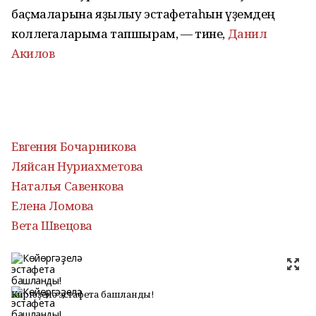
баҫмаларына яҙылыу эстафетаһын үҙемдең
коллегаларыма тапшырам, — тине,
Данил
Акилов
Евгения Бочарникова
Ляйсан Нуриахметова
Наталья Савенкова
Елена Ломова
Вета Швецова
Көйөргәҙелә эстафета башланды!