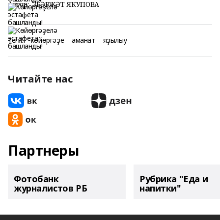
Автор:
ЗӨБӘРЖӘТ ЯҠУПОВА
Теги:
көйөргәҙе
аманат
яҙылыу
Читайте нас
Партнеры
Фотобанк
Рубрика "Еда и
журналистов РБ
напитки"