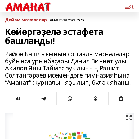
Дөйөм мәҡәләләр
20 АПРЕЛЯ 2023, 05:15
Көйөргәҙелә эстафета
башланды!
Район Башлығының социаль мәсьәләләр
буйынса урынбаҫары Данил Зиннәт улы
Акилов Яңы Таймас ауылының Рәшит
Солтангәрәев исемендәге гимназияһына
“Аманат” журналын яҙылып, бүләк яһаны.