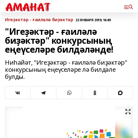
Игеҙәктәр - ғаиләлә биҙәктәр
22 ЯНВАРЯ 2019, 16:49
"Игеҙәктәр - ғаиләлә
биҙәктәр" конкурсының
еңеүселәре билдәләнде!
Ниһайәт, "Игеҙәктәр - ғаиләлә биҙәктәр"
конкурсының еңеүселәре лә билдәле
булды.