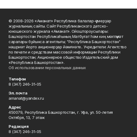
© 2008-2026 «Аманат» Республика балалар-үҫмерҙәр
журналының сайты. Сайт Республиканского детско-
юношеского журнала «Аманат». Ойоштороусылары:
Башҡортостан Республикаһының Матбуғат һәм киң мәғлүмәт
саралары буйынса агентлығы; "Республика Башкортостан"
нәшриәт йорто акционерҙар йәмғиәте.. Учредители: Агентство
по печати и средствам массовой информации Республики
Башкортостан; Акционерное общество Издательский дом
«Республика Башкортостан».
Об использовании персональных данных
Телефон
8 (347) 246-31-05
Эл. почта
amanat@yandex.ru
Адрес
450079, Республика Башкортостан, г. Уфа, ул. 50-летия
Октября, 13, 7 этаж
Редакция
8 (347) 246-31-05