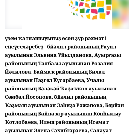
Әүҙем ҡатнашыуығыҙ өсөн ҙур рәхмәт! Ә
еңеүселәребеҙ - Әбйәлил районының Рауил
ауылынан Эльвина Уйылданова, Ауырғазы
районының Талбазы ауылынан Розалия
Йәлилова, Баймаҡ районының Билал
ауылынан Наҙгөл Күсәрбаева, Учалы
районының Бәләкәй Ҡаҙаҡҡол ауылынан
Сөмбөл Йосопова, Әбйәлил районының
Ҡаҙмаш ауылынан Заһиҙә Рәжәпова, Бөрйән
районының Байназар ауылынан Көнһылыу
Ҡотлобаева, Илеш районының Исәмәт
ауылынан Элена Сәхибгәрәева, Салауат