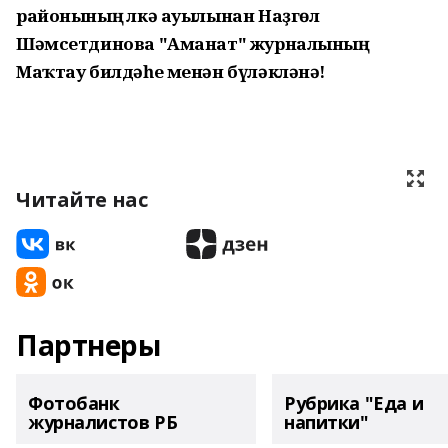
районының Әлкә ауылынан Наҙгөл
Шәмсетдинова "Аманат" журналының
Маҡтау билдәһе менән бүләкләнә!
Читайте нас
Партнеры
Фотобанк
Рубрика "Еда и
журналистов РБ
напитки"