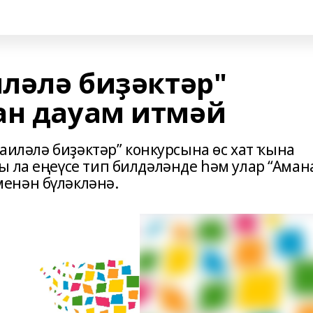
иләлә биҙәктәр"
ан дауам итмәй
ғаиләлә биҙәктәр” конкурсына өс хат ҡына
 ла еңеүсе тип билдәләнде һәм улар “Аман
енән бүләкләнә.