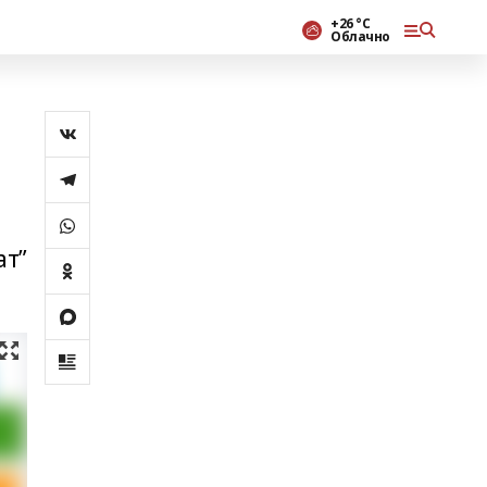
+26 °С
Облачно
ат”