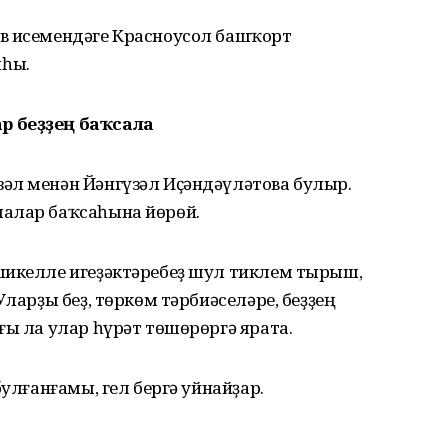
в исемендәге Красноусол башҡорт
ыһы.
р беҙҙең баҡсала
әл менән Йәнгүзәл Иҫәндәүләтова булыр.
лалар баҡсаһына йөрөй.
шикелле игеҙәктәребеҙ шул тиклем тырыш,
Уларҙы беҙ, төркөм тәрбиәселәре, беҙҙең
ғы ла улар һүрәт төшөрөргә ярата.
булғанғамы, гел бергә уйнайҙар.