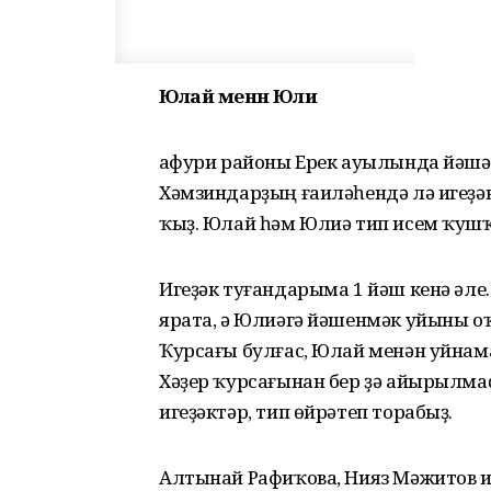
Юлай менән Юлиә
Ғафури районы Ерек ауылында йәш
Хәмзиндарҙың ғаиләһендә лә игеҙәкт
ҡыҙ. Юлай һәм Юлиә тип исем ҡушҡ
Игеҙәк туғандарыма 1 йәш кенә әле
ярата, ә Юлиәгә йәшенмәк уйыны о
Ҡурсағы булғас, Юлай менән уйнама
Хәҙер ҡурсағынан бер ҙә айырылмаҫ 
игеҙәктәр, тип өйрәтеп торабыҙ.
Алтынай Рафиҡова, Нияз Мәжитов 