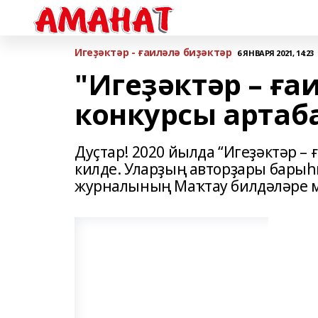
Игеҙәктәр - ғаиләлә биҙәктәр
6 ЯНВАРЯ 2021, 14:23
"Игеҙәктәр – ға
конкурсы артаб
Дуҫтар! 2020 йылда “Игеҙәктәр – 
килде. Уларҙың авторҙары барыһы
журналының Маҡтау билдәләре м