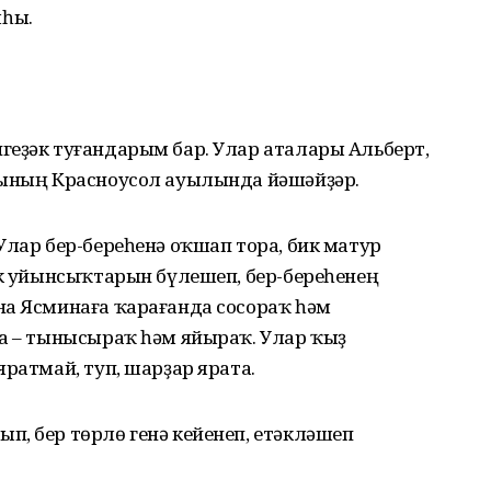
ыһы.
геҙәк туғандарым бар. Улар аталары Альберт,
нының Красноусол ауылында йәшәйҙәр.
Улар бер-береһенә оҡшап тора, бик матур
ик уйынсыҡтарын бүлешеп, бер-береһенең
на Ясминаға ҡарағанда сосораҡ һәм
на – тынысыраҡ һәм яйыраҡ. Улар ҡыҙ
яратмай, туп, шарҙар ярата.
п, бер төрлө генә кейенеп, етәкләшеп