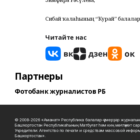
Сибай ҡалаһының “Ҡурай” балалар 
Читайте нас
Партнеры
Фотобанк журналистов РБ
© 2008-2026 «Аманат» Республика балалар-үҫмерҙәр журналын
Башҡортостан Республикаһының Матбуғат һәм киң мәғлүмәт сар
Учредители: Агентство по печати и средствам массовой инфор
Башкортостан».