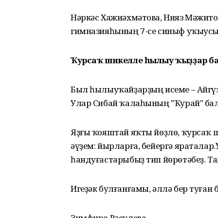
Нәркәс Хажиәхмәтова, Нияз Мәжито
гимназияһының 7-се синыф уҡыус
Ҡурсаҡ шикелле һылыу ҡыҙҙар ба
Был һылыуҡайҙарҙың исеме – Айгүз
Улар Сибай ҡалаһының "Ҡурай" ба
Яҙғы ҡояштай яҡты йөҙлө, ҡурсаҡ 
әүҙем: йырларға, бейергә яраталар.
һандуғастарыбыҙ тип йөрөтәбеҙ. Та
Игеҙәк булғанғамы, әллә бер туған 
Зимфира Рәсүлева,