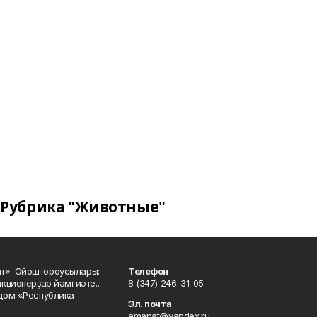
Рубрика "Животные"
ат». Ойоштороусылары:
Телефон
кционерҙар йәмғиәте..
8 (347) 246-31-05
 дом «Республика
Эл. почта
amanat@yandex.ru