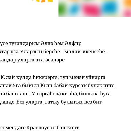
әүсе туғандарым Әлиә һәм Әлфир
әр үҫә. Уларҙың береһе – малай, икенсеһе –
андар уларға ата-әсәләре.
. Юлай ҡулда һикерергә, туп менән уйнарға
ҡшай.Уға быйыл Ҡыш бабай ҡурсаҡ бүләк итте.
й башланы. Ул эргәһенә килһә, башына һуға.
инде. Беҙ уларға, татыу булығыҙ, һеҙ бит
исемендәге Красноусол башҡорт