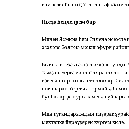
гимназияһының 7-се синыф уҡыус
Игеҙәк һеңлеләрем бар
Минең Ясмина һәм Силена исемле и
әсәләре Зөлфиә менән Ғафури райо
Быйыл игеҙәктәргә ике йәш тулды. 
ҡыҙҙар. Бергә уйнарға яраталар, т
сәсенән тартышып та алалар. Силе
шаяныраҡ, бер тик тормай, ә Ясми
булһалар ҙа ҡурсаҡ менән уйнарға 
Мин туғандарымдың тиҙерәк ҙурайы
мәктәпкә йөрөүҙәрен күргем килә.