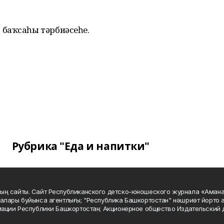
баҡсаһы тәрбиәсеһе.
Рубрика "Еда и напитки"
ың сайты. Сайт Республиканского детско-юношеского журнала «Аман
алары буйынса агентлығы; "Республика Башкортостан" нәшриәт йорто а
мации Республики Башкортостан; Акционерное общество Издательский