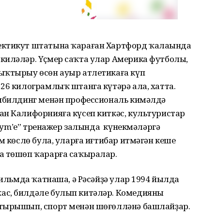
ектикут штатына ҡараған Хартфорд ҡалаһында
киләләр. Үҫмер саҡта улар Америка футболы,
ыҡтырыу өсөн ауыр атлетикаға күп
26 килограмлыҡ штанга күтәрә ала, хатта.
дибилдинг менән профессиональ кимәлдә
ан Калифорнияға күсеп киткәс, культуристар
 Gym’е” тренажер залында күнекмәләргә
м көслө була, уларға иғтибар итмәгән кеше
а төшөп ҡарарға саҡыралар.
фильмда ҡатнаша, ә Рәсәйҙә улар 1994 йылда
ас, билдәле булып китәләр. Комедияны
 тырышып, спорт менән шөғөлләнә башлайҙар.