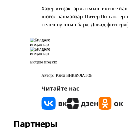
Хәҙер игеҙәктәр алтмыш икенсе йә
шөғөлләнмәйҙәр. Питер Пол актерл
телешоу алып барһа, Дэвид фотогра
Билдәле игеҙәктәр
Автор:
Рәзил БИКБУЛАТОВ
Читайте нас
Партнеры