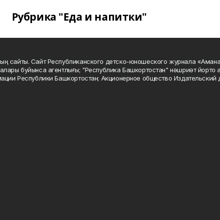
Рубрика "Еда и напитки"
ың сайты. Сайт Республиканского детско-юношеского журнала «Аман
алары буйынса агентлығы; "Республика Башкортостан" нәшриәт йорто а
мации Республики Башкортостан; Акционерное общество Издательский