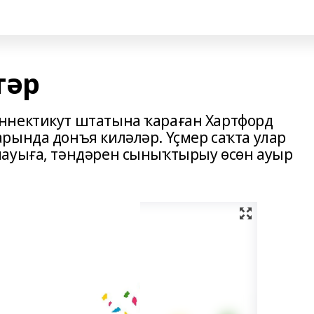
тәр
ннектикут штатына ҡараған Хартфорд
рында донъя киләләр. Үҫмер саҡта улар
мауыға, тәндәрен сыныҡтырыу өсөн ауыр