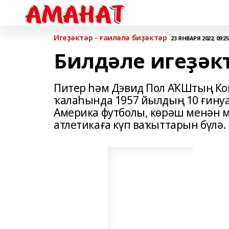
Игеҙәктәр - ғаиләлә биҙәктәр
23 ЯНВАРЯ 2022, 09:25
Билдәле игеҙәк
Питер һәм Дэвид Пол АҠШтың Ко
ҡалаһында 1957 йылдың 10 ғинуа
Америка футболы, көрәш менән 
атлетикаға күп ваҡыттарын бүлә.