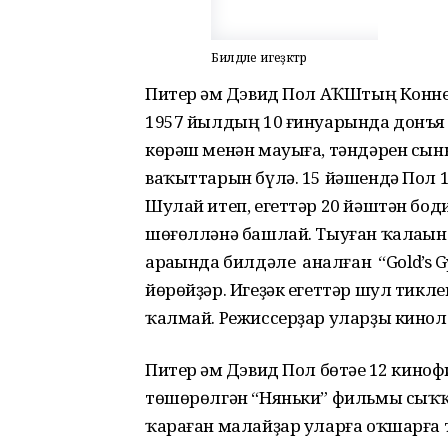
Билдәле игеҙәктәр
Питер һәм Дэвид Пол АҠШтың Конн
1957 йылдың 10 ғинуарында донъя 
көрәш менән мауыға, тәндәрен сын
ваҡыттарын бүлә. 15 йәшендә Пол 1
Шулай итеп, егеттәр 20 йәштән бо
шөғөлләнә башлай. Тыуған ҡалаһын
араһында билдәле һаналған “Gold’s
йөрөйҙәр. Игеҙәк егеттәр шул тикле
ҡалмай. Режиссерҙар уларҙы кинол
Питер һәм Дэвид Пол бөтәһе 12 кино
төшөрөлгән “Няньки” фильмы сыҡҡ
ҡараған малайҙар уларға оҡшарға