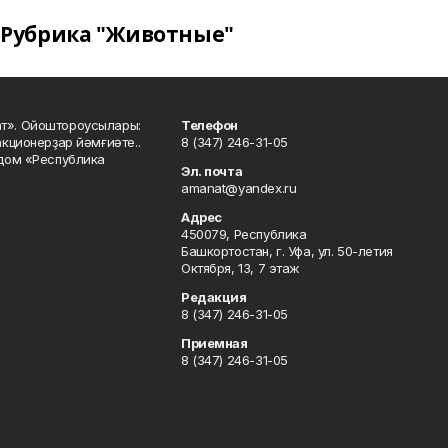
Рубрика "Животные"
ат». Ойоштороусылары:
Телефон
кционерҙар йәмғиәте..
8 (347) 246-31-05
 дом «Республика
Эл. почта
amanat@yandex.ru
Адрес
450079, Республика
Башкортостан, г. Уфа, ул. 50-летия
Октября, 13, 7 этаж
Редакция
8 (347) 246-31-05
Приемная
8 (347) 246-31-05