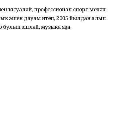
шен ҡыуалай, профессионал спорт менән
ыҡ эшен дауам итеп, 2005 йылдан алып
ф булып эшләй, музыка яҙа.