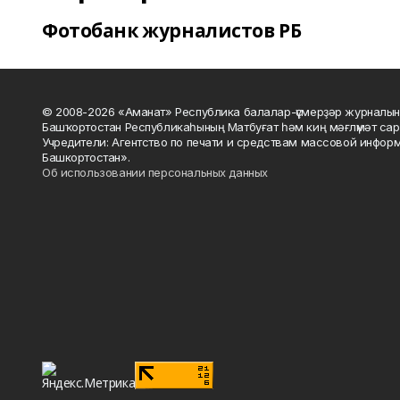
Фотобанк журналистов РБ
© 2008-2026 «Аманат» Республика балалар-үҫмерҙәр журналын
Башҡортостан Республикаһының Матбуғат һәм киң мәғлүмәт сар
Учредители: Агентство по печати и средствам массовой инфор
Башкортостан».
Об использовании персональных данных