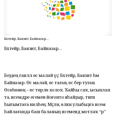
Бәхтейәр, Баязит, Байназар…
Бәхтейәр, Баязит, Байназар…
Беҙҙең ғаиләлә өс малай үҫә: Бәхтейәр, Баязит һәм
Байназар. Өс малай, өс таған, өс бер туған.
Өсөһөнөң – өс төрлө холоҡ. Ҡайһы саҡ, ысынлап
та, исемдәре есеменә йоғонто яһайҙыр, тигән
һығымтаға киләһең. Мәҫәлән, өлкән улыбыҙға исем
һайлағанда баш баланың исемендә мотлаҡ “р”