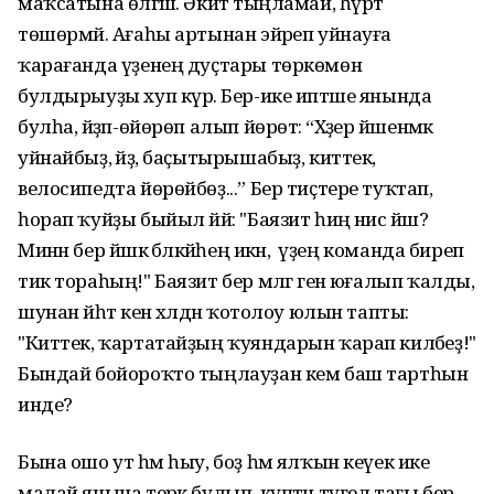
маҡсатына өлгәшә. Әкиәт тыңламай, һүрәт
төшөрмәй. Ағаһы артынан эйәреп уйнауға
ҡарағанда үҙенең дуҫтары төркөмөн
булдырыуҙы хуп күрә. Бер-ике иптәше янында
булһа, әйҙәп-өйөрөп алып йөрөтә: “Хәҙер йәшенмәк
уйнайбыҙ, әйҙә, баҫытырышабыҙ, киттек,
велосипедта йөрөйбөҙ...” Бер тиҫтере туҡтап,
һорап ҡуйҙы быйыл йәй: "Баязит һиңә нисә йәш?
Минән бер йәшкә бәләкәйһең икән, ә үҙең команда биреп
тик тораһың!" Баязит бер мәлгә генә юғалып ҡалды,
шунан йәһәт кенә хәлдән ҡотолоу юлын тапты:
"Киттек, ҡартатайҙың ҡуяндарын ҡарап киләбеҙ!"
Бындай бойороҡто тыңлауҙан кем баш тартһын
инде?
Бына ошо ут һәм һыу, боҙ һәм ялҡын кеүек ике
малай янына терәк булып, күптән түгел тағы бер