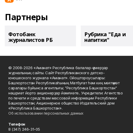
Партнеры
Фотобанк
Рубрика "Еда и
журналистов РБ
напитки"
© 2008-2026 «Аманат» Республика балалар-үҫмерҙәр
журналының сайты. Сайт Республиканского детско-
юношеского журнала «Аманат». Ойоштороусылары:
Башҡортостан Республикаһының Матбуғат һәм киң мәғлүмәт
саралары буйынса агентлығы; "Республика Башкортостан"
нәшриәт йорто акционерҙар йәмғиәте.. Учредители: Агентство
по печати и средствам массовой информации Республики
Башкортостан; Акционерное общество Издательский дом
«Республика Башкортостан».
Об использовании персональных данных
Телефон
8 (347) 246-31-05