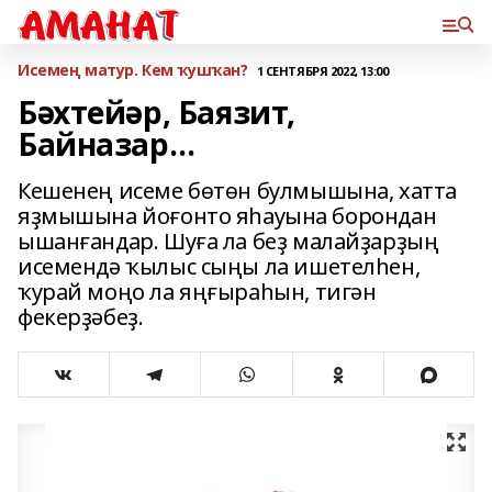
Исемең матур. Кем ҡушҡан?
1 СЕНТЯБРЯ 2022, 13:00
Бәхтейәр, Баязит,
Байназар…
Кешенең исеме бөтөн булмышына, хатта
яҙмышына йоғонто яһауына борондан
ышанғандар. Шуға ла беҙ малайҙарҙың
исемендә ҡылыс сыңы ла ишетелһен,
ҡурай моңо ла яңғыраһын, тигән
фекерҙәбеҙ.