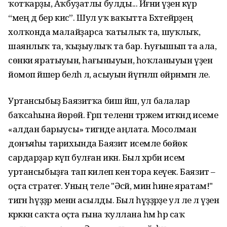
ҡотҡарҙы, Аҡбуҙатлы булды... Йәғни үҙенә күрә
“мең дә бер кисә”. Шул уҡ ваҡытта Бәхтейәрҙең
холҡонда малайҙарса ҡатылыҡ та, шуҡлыҡ,
шаянлыҡ та, ҡыҙыулыҡ та бар. Һуғышып та ала,
сөнки яратыуын, һағыныуын, һоҡланыуын үҙенә
йомоп йәшерә белһә лә, асыуын йүгәнләп өйрәнмәгән әле.
Уртансыбыҙ Баязитҡа биш йәш, ул балалар
баҡсаһына йөрөй. Ғәрәп теленән тәржемә иткәндә исеме
«алдан барыусы» тигәнде аңлата. Мосолман
донъяһы тарихында Баязит исемле бөйөк
сардарҙар күп булған икән. Был хәрби исем
уртансыбыҙға тап килеп кенә тора кеүек. Баязит –
оҫта стратег. Уның теле "Әсәй, мин һине яратам!"
тигән һүҙҙәр менән асылды. Был һүҙҙәрҙе ул әле лә үҙенә
кәрәккән саҡта оҫта ғына ҡуллана һәм һәр саҡ