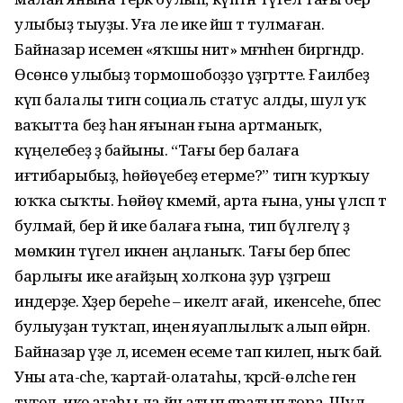
улыбыҙ тыуҙы. Уға әле ике йәш тә тулмаған.
Байназар исеменә «яҡшы ниәт» мәғәнәһен биргәндәр.
Өсөнсө улыбыҙ тормошобоҙҙо үҙгәртте. Ғаиләбеҙ
күп балалы тигән социаль статус алды, шул уҡ
ваҡытта беҙ һан яғынан ғына артманыҡ,
күңелебеҙ ҙә байыны. “Тағы бер балаға
иғтибарыбыҙ, һөйөүебеҙ етерме?” тигән ҡурҡыу
юҡҡа сыҡты. Һөйөү кәмемәй, арта ғына, уны үлсәп тә
булмай, бер йә ике балаға ғына, тип бүлгеләү ҙә
мөмкин түгел икәнен аңланыҡ. Тағы бер бәпес
барлығы ике ағайҙың холҡона ҙур үҙгәреш
индерҙе. Хәҙер береһе – икеләтә ағай, ә икенсеһе, бәпес
булыуҙан туҡтап, иңенә яуаплылыҡ алып өйрәнә.
Байназар үҙе лә, исеменә есеме тап килеп, ныҡ бай.
Уны ата-әсәһе, ҡартай-олатаһы, ҡәрсәй-өләсәһе генә
түгел, ике ағаһы ла йән атып яратып тора. Шул