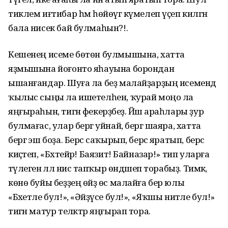
тиклем иғтибар һәм һөйөүгә күмелеп үҫеп килгән
бала нисек бай булмаһын?!.
Кешенең исеме бөтөн булмышына, хатта
яҙмышына йоғонто яһауына борондан
ышанғандар. Шуға ла беҙ малайҙарҙың исемендә
ҡылыс сыңы ла ишетелһен, ҡурай моңо ла
яңғыраһын, тигән фекерҙәбеҙ. Йәш араһлары ҙур
булмағас, улар бергә уйнай, бергә шаяра, хатта
бергә эш боҙа. Берсә саҡырып, берсә яратып, берсә
киҫәтеп, «Бәхтейәр! Баязит! Байназар!» тип уларға
тәүлегенә әллә нисә тапҡыр өндәшеп торабыҙ. Тимәк,
көнө буйы беҙҙең өйҙә өс малайға бер юлы
«Бәхетле бул!», «Әйҙәүсе бул!», «Яҡшы ниәтле бул!»
тигән матур теләктәр яңғырап тора.