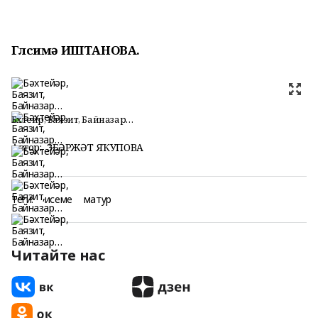
Гөлсимә ИШТАНОВА.
Бәхтейәр, Баязит, Байназар…
Автор:
ЗӨБӘРЖӘТ ЯҠУПОВА
Теги:
исеме
матур
Читайте нас