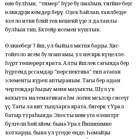
өнө булһын, ә “тимер” һүҙе булмаһын, тигәйне беҙгә
өлкәндәрҙән кемдер берәү. Оҙаҡ һайлап, ғаиләбеҙҙе
ҡотло иткән бәләкәй генә кешекәй үҙе лә даланлы
булһын тип, Бәхтейәр исемен ҡуштыҡ.
Өлкәнебеҙгә 7 йәш, ул быйыл мәктәпкә барҙы. Хис-
тойғоло исем булғанғамы, ул нескәрәк күңелле.
Һүрәт төшөрөргә ярата. Алты йәшлек сағында бер
һүрәтендә рәссамдар "перспектива" тип атаған
элементы күреп аптыраным. Тағы бер аҙҙан
чертеждар һыҙыу менән мауыҡты. Шул уҡ
ваҡытта математикаға һәм логик мәсьәләләр сисеүгә
әүәҫ. Тағы ла әкиәт тыңларға ярата, бигерәк тә Урал
батыр тураһында. Эпосты мин уға өлөштәргә
бүлгеләп һөйләйем: бына Урал Йәншишмәне
ҡотҡарҙы, бына ул үгеҙҙе еңде, Һомайҙы