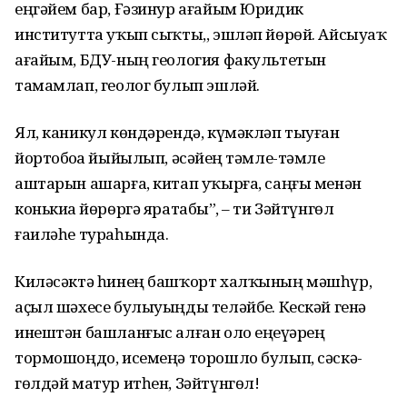
еңгәйем бар, Ғәзинур ағайым Юридик
институтта уҡып сыҡты,, эшләп йөрөй. Айсыуаҡ
ағайым, БДУ-ның геология факультетын
тамамлап, геолог булып эшләй.
Ял, каникул көндәрендә, күмәкләп тыуған
йортобоҙҙа йыйылып, әсәйҙең тәмле-тәмле
аштарын ашарға, китап уҡырға, саңғы менән
конькиҙа йөрөргә яратабыҙ”, – ти Зәйтүнгөл
ғаиләһе тураһында.
Киләсәктә һинең башҡорт халҡының мәшһүр,
аҫыл шәхесе булыуыңды теләйбеҙ. Кескәй генә
инештән башланғыс алған оло еңеүҙәрең
тормошоңдо, исемеңә торошло булып, сәскә-
гөлдәй матур итһен, Зәйтүнгөл!