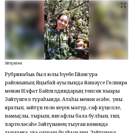
Зәйтүнгөл
Рубрикабыҙҙа был юлы һүҙебеҙ Ейәнсура
районының Яңыбай ауылында йәшәүсе Гөлнира
менән Илфат Байгилдиндарҙың төпсөк ҡыҙҙары
Зәйтүнгөл тураһында. Атаһы менән әсәһе, уны
яратып, зәйтүн гөлө кеүек матур, саф күңелле,
намыҫлы, тырыш, инсафлы бала булһын, тип,
ҡартөләсәһе Зәйтүнәнең тыуған көнөндә
тыуғанға, уға оҡшаш булһын тип, Зәйтүнгөл