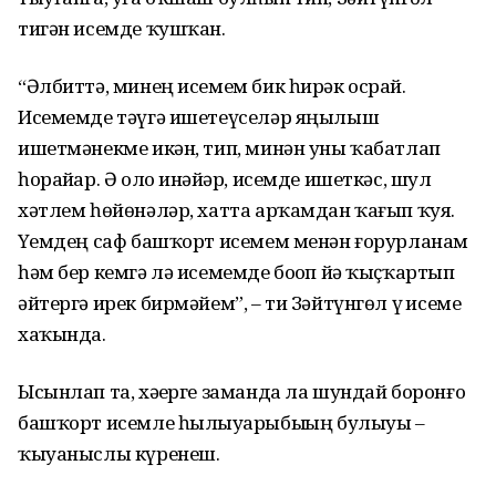
тигән исемде ҡушҡан.
“Әлбиттә, минең исемем бик һирәк осрай.
Исемемде тәүгә ишетеүселәр яңылыш
ишетмәнекме икән, тип, минән уны ҡабатлап
һорайҙар. Ә оло инәйҙәр, исемде ишеткәс, шул
хәтлем һөйөнәләр, хатта арҡамдан ҡағып ҡуя.
Үҙемдең саф башҡорт исемем менән ғорурланам
һәм бер кемгә лә исемемде боҙоп йә ҡыҫҡартып
әйтергә ирек бирмәйем”, – ти Зәйтүнгөл үҙ исеме
хаҡында.
Ысынлап та, хәҙерге заманда ла шундай боронғо
башҡорт исемле һылыуҙарыбыҙҙың булыуы –
ҡыуаныслы күренеш.