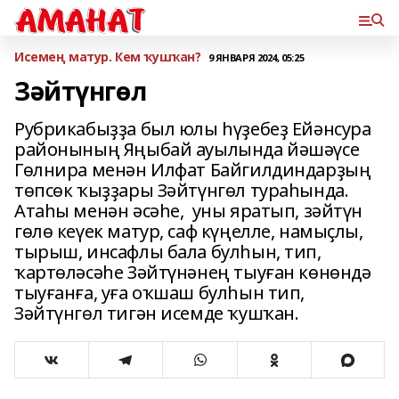
Исемең матур. Кем ҡушҡан?
9 ЯНВАРЯ 2024, 05:25
Зәйтүнгөл
Рубрикабыҙҙа был юлы һүҙебеҙ Ейәнсура
районының Яңыбай ауылында йәшәүсе
Гөлнира менән Илфат Байгилдиндарҙың
төпсөк ҡыҙҙары Зәйтүнгөл тураһында.
Атаһы менән әсәһе, уны яратып, зәйтүн
гөлө кеүек матур, саф күңелле, намыҫлы,
тырыш, инсафлы бала булһын, тип,
ҡартөләсәһе Зәйтүнәнең тыуған көнөндә
тыуғанға, уға оҡшаш булһын тип,
Зәйтүнгөл тигән исемде ҡушҡан.