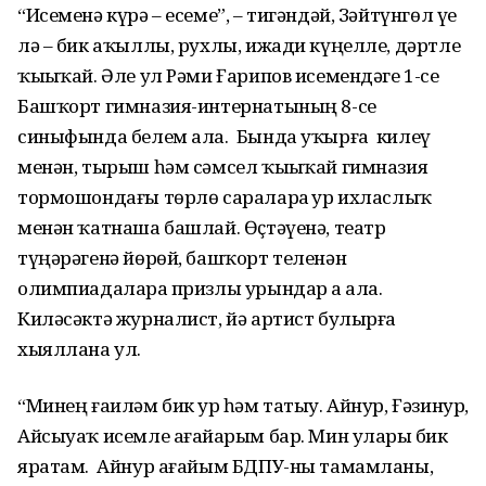
“Исеменә күрә – есеме”, – тигәндәй, Зәйтүнгөл үҙе
лә – бик аҡыллы, рухлы, ижади күңелле, дәртле
ҡыҙыҡай. Әле ул Рәми Ғарипов исемендәге 1-се
Башҡорт гимназия-интернатының 8-се
синыфында белем ала. Бында уҡырға килеү
менән, тырыш һәм сәмсел ҡыҙыҡай гимназия
тормошондағы төрлө сараларҙа ҙур ихласлыҡ
менән ҡатнаша башлай. Өҫтәүенә, театр
түңәрәгенә йөрөй, башҡорт теленән
олимпиадаларҙа призлы урындар ҙа ала.
Киләсәктә журналист, йә артист булырға
хыяллана ул.
“Минең ғаиләм бик ҙур һәм татыу. Айнур, Ғәзинур,
Айсыуаҡ исемле ағайҙарым бар. Мин уларҙы бик
яратам. Айнур ағайым БДПУ-ны тамамланы,