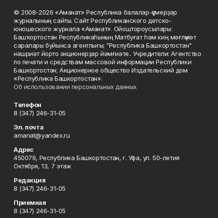
© 2008-2026 «Аманат» Республика балалар-үҫмерҙәр
журналының сайты. Сайт Республиканского детско-
юношеского журнала «Аманат». Ойоштороусылары:
Башҡортостан Республикаһының Матбуғат һәм киң мәғлүмәт
саралары буйынса агентлығы; "Республика Башкортостан"
нәшриәт йорто акционерҙар йәмғиәте.. Учредители: Агентство
по печати и средствам массовой информации Республики
Башкортостан; Акционерное общество Издательский дом
«Республика Башкортостан».
Об использовании персональных данных
Телефон
8 (347) 246-31-05
Эл. почта
amanat@yandex.ru
Адрес
450079, Республика Башкортостан, г. Уфа, ул. 50-летия
Октября, 13, 7 этаж
Редакция
8 (347) 246-31-05
Приемная
8 (347) 246-31-05