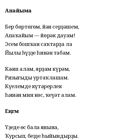
Апайыма
Бер бөртөгөм, йән серҙәшем,
Апаҡайым — йөрәк дауам!
Эсем бошҡан саҡтарҙа ла
Йылы һүҙҙе һинән табам.
Кәңәш алам, ярҙам күрәм,
Ризығыңды уртаҡлашам.
Күңелемде күтәрерлек
Һинән мин көс, ҡеүәт алам.
Еңгәмә
Үҙеңдең өс балаң янына,
Ҡурсып, беҙҙе һыйындырҙың.