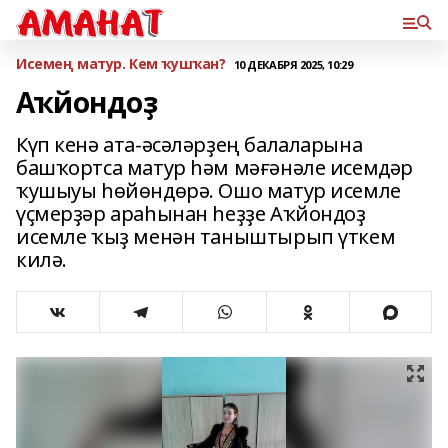
Исемең матур. Кем ҡушҡан?
10 ДЕКАБРЯ 2025, 10:29
Аҡйондоҙ
Күп кенә ата-әсә­ләр­ҙең балаларына
башҡортса матур һәм мәғәнәле исем­дәр
ҡушыуы һөйөн­дөрә. Ошо матур исемле
үҫмерҙәр ара­һынан һеҙҙе Аҡ­йондоҙ
исемле ҡыҙ менән таныштырып үткем
килә.