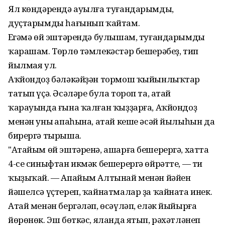
Ял көндәрендә ауылға туғандарымды,
дуҫтарымды һағынып ҡайтам.
Еңгәмә өй эштәрендә булышам, туғандарымды
ҡарашам. Төрлө тәмлекәстәр бешерәбеҙ, тип
йылмая ул.
Аҡйондоҙ бәләкәйҙән тормош ҡыйынлыҡтар
татып үҫә. Әсәләре була тороп та, атай
ҡарауында ғына ҡалған ҡыҙҙарға, Аҡйондоҙ
менән уның апаһына, атай кеше әсәй йылыһын да
бирергә тырыша.
"Атайым өй эштәренә, ашарға бешерергә, хатта
4-се синыфтан икмәк бешерергә өйрәтте, — ти
ҡыҙыҡай. — Апайым Алтынай менән йәйен
йәшелсә үҫтереп, ҡайнатмалар ҙа ҡайната инек.
Атай менән бергәләп, өсәүләп, еләк йыйырға
йөрөнөк. Эш бөткәс, яланда ятып, рәхәтләнеп