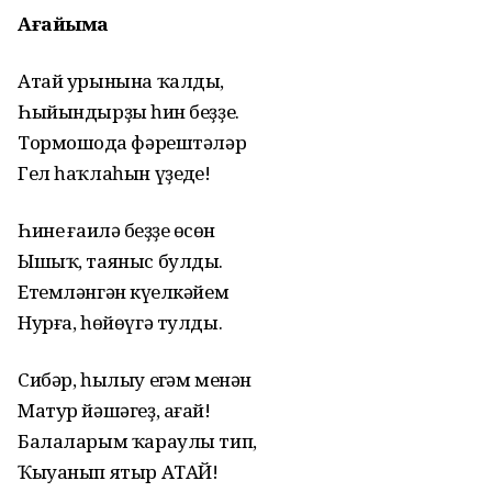
Ағайыма
Атай урынына ҡалдың,
Һыйындырҙың һин беҙҙе.
Тормошоңда фәрештәләр
Гел һаҡлаһын үҙеңде!
Һинең ғаиләң беҙҙең өсөн
Ышыҡ, таяныс булды.
Етемләнгән күңелкәйем
Нурға, һөйөүгә тулды.
Сибәр, һылыу еңгәм менән
Матур йәшәгеҙ, ағай!
Балаларым ҡараулы тип,
Ҡыуанып ятыр АТАЙ!