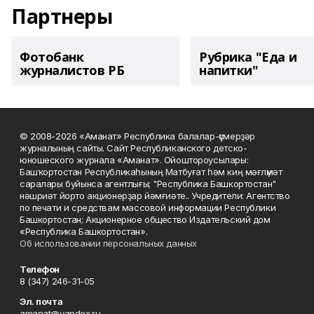
Партнеры
Фотобанк
Рубрика "Еда и
журналистов РБ
напитки"
© 2008-2026 «Аманат» Республика балалар-үҫмерҙәр
журналының сайты. Сайт Республиканского детско-
юношеского журнала «Аманат». Ойоштороусылары:
Башҡортостан Республикаһының Матбуғат һәм киң мәғлүмәт
саралары буйынса агентлығы; "Республика Башкортостан"
нәшриәт йорто акционерҙар йәмғиәте.. Учредители: Агентство
по печати и средствам массовой информации Республики
Башкортостан; Акционерное общество Издательский дом
«Республика Башкортостан».
Об использовании персональных данных
Телефон
8 (347) 246-31-05
Эл. почта
amanat@yandex.ru