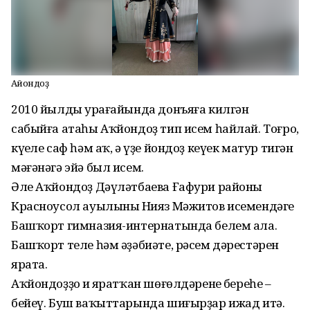
Аҡйондоҙ
2010 йылдың ура­­ға­­йында донъя­ға килгән
сабыйға атаһы Аҡйондоҙ тип исем һайлай. Тоғро,
күңеле саф һәм аҡ, ә үҙе йондоҙ кеүек матур тигән
мә­ғәнәгә эйә был исем.
Әле Аҡйондоҙ Дәү­ләт­баева Ғафури районы
Красноусол ауылының Нияз Мәжитов исемендәге
Башҡорт гимназия-интернатында белем ала.
Башҡорт теле һәм әҙәбиәте, рәсем дәрестәрен
ярата.
Аҡйондоҙҙоң иң яратҡан шөғөлдәренең береһе –
бейеү. Буш ваҡыттарында шиғырҙар ижад итә.