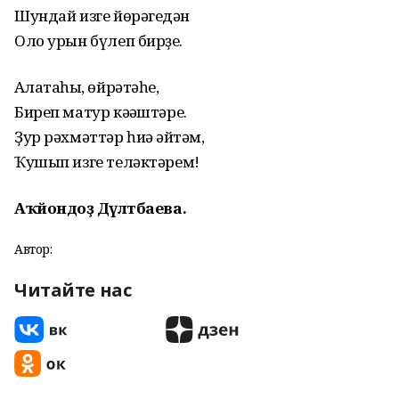
Шундай изге йөрәгеңдән
Оло урын бүлеп бирҙең.
Аңлатаһың, өйрәтәһең,
Биреп матур кәңәштәрең.
Ҙур рәхмәттәр һиңә әйтәм,
Ҡушып изге теләктәрем!
Аҡйондоҙ Дәүләтбаева.
Автор:
Читайте нас