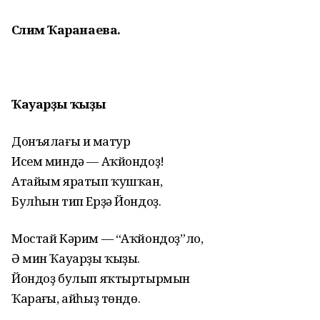
Сәлимә Ҡаранаева.
Ҡауарҙы ҡыҙы
Донъялағы иң матур
Исем миндә — Аҡйондоҙ!
Атайым яратып ҡушҡан,
Булһын тип Ерҙә Йондоҙ.
Мостай Кәрим — “Аҡйондоҙ”ло,
Ә мин Ҡауарҙы ҡыҙы.
Йондоҙ булып яҡтыртырмын
Ҡараңғы, айһыҙ төндө.