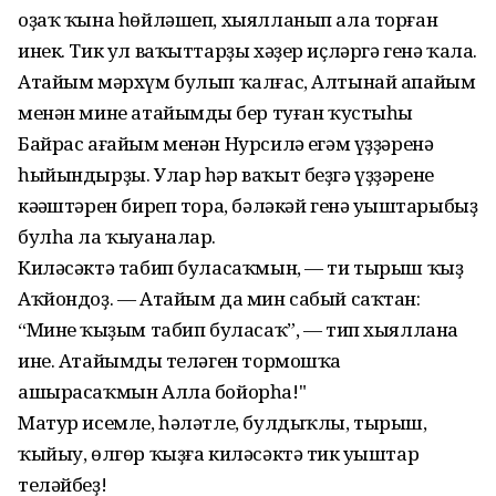
оҙаҡ ҡына һөйләшеп, хыялланып ала торған
инек. Тик ул ваҡыттарҙы хәҙер иҫләргә генә ҡала.
Атайым мәрхүм булып ҡалғас, Алтынай апайым
менән мине атайымдың бер туған ҡустыһы
Байрас ағайым менән Нурсилә еңгәм үҙҙәренә
һыйындырҙы. Улар һәр ваҡыт беҙгә үҙҙәренең
кәңәштәрен биреп тора, бәләкәй генә уңыштарыбыҙ
булһа ла ҡыуаналар.
Киләсәктә табип буласаҡмын, — ти тырыш ҡыҙ
Аҡйондоҙ. — Атайым да мин сабый саҡтан:
“Минең ҡыҙым табип буласаҡ”, — тип хыяллана
ине. Атайымдың теләген тормошҡа
ашырасаҡмын Алла бойорһа!"
Матур исемле, һәләтле, булдыҡлы, тырыш,
ҡыйыу, өлгөр ҡыҙға киләсәктә тик уңыштар
теләйбеҙ!