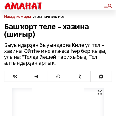
Ижад ҡомары
22 ОКТЯБРЯ 2018, 11:23
Башҡорт теле – хазина
(шиғыр)
Быуындарҙан быуындарға Килә ул тел –
хазина. Әйтһә ине ата-әсә Һәр бер ҡыҙы,
улына: “Телдә йәшәй тарихыбыҙ, Тел
алтындарҙан артыҡ.