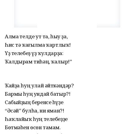
Алмаҫ телде ут та, һыу ҙа,
Һис тә ҡағылмаҫ ҡартлыҡ!
Үҙ телебеҙ үҙ ҡулдарҙа:
Ҡалдырам тиһәң, ҡалыр!”
Ҡайҙа һуң улай әйткәндәр?
Бармы һуң ундай батыр?!
Сабыйҙың беренсе һүҙе
“Әсәй” булһа, ни яман?!
Һаҡлайыҡ һуң телебеҙҙе
Бөтмәһен өсөн тамам.