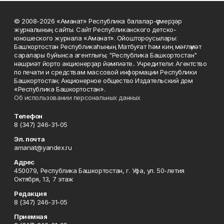
© 2008-2026 «Аманат» Республика балалар-үҫмерҙәр
журналының сайты. Сайт Республиканского детско-
юношеского журнала «Аманат». Ойоштороусылары:
Башҡортостан Республикаһының Матбуғат һәм киң мәғлүмәт
саралары буйынса агентлығы; "Республика Башкортостан"
нәшриәт йорто акционерҙар йәмғиәте.. Учредители: Агентство
по печати и средствам массовой информации Республики
Башкортостан; Акционерное общество Издательский дом
«Республика Башкортостан».
Об использовании персональных данных
Телефон
8 (347) 246-31-05
Эл. почта
amanat@yandex.ru
Адрес
450079, Республика Башкортостан, г. Уфа, ул. 50-летия
Октября, 13, 7 этаж
Редакция
8 (347) 246-31-05
Приемная