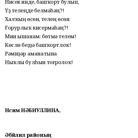
Нисек инде, башҡорт булып,
Үҙ телеңде белмәһәң?!
Халҡың өсөн, телең өсөн
Ғорурлыҡ кисермәһәң?!
Мин ышанам: бөтмәҫ телем!
Көслө беҙҙә башҡортлоҡ!
Рәмиҙәр аманатына
Ныҡлы булһын тоғролоҡ!
Нәсимә НӘБИУЛЛИНА,
Әбйәлил районың