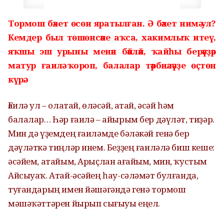
Тормош бәхет өсөн яратылған. Ә бәхет нимә ул?
Кемдер был төшөнсәне аҡса, хакимлыҡ итеү,
яҡшы эш урыны менән бәйләй, ҡайһы берәүҙәр
матур ғаилә ҡороп, балалар тәрбиәләүҙе өҫтөн
күрә.
Ғаилә ул – олатай, өләсәй, атай, әсәй һәм
балалар… Һәр ғаилә – айырым бер дәүләт, тиҙәр.
Мин дә үҙемдең ғаиләмде бәләкәй генә бер
дәүләткә тиңләр инем. Беҙҙең ғаиләлә биш кеше:
әсәйем, атайым, Арыҫлан ағайым, мин, ҡустым
Айсыуаҡ. Атай-әсәйең һау-сәләмәт булғанда,
туғандарың имен йәшәгәндә генә тормош
мәшәҡәттәрен йырып сығыуы еңел.