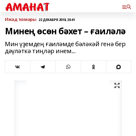
Ижад ҡомары
22 ДЕКАБРЯ 2018, 20:41
Минең өсөн бәхет – ғаиләлә
Мин үҙемдең ғаиләмде бәләкәй генә бер
дәүләткә тиңләр инем...