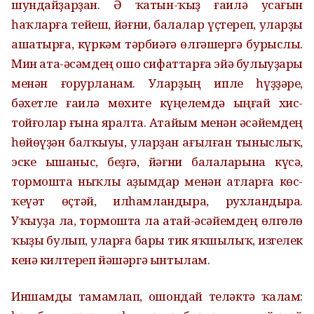
шундайҙарҙан. Ә ҡатын-ҡыҙ ғаилә усағын
һаҡларға тейеш, йәғни, балалар үҫтереп, уларҙы
ашатырға, күркәм тәрбиәгә өлгәшергә бурыслы.
Мин ата-әсәмдең ошо сифаттарға эйә булыуҙары
менән ғорурланам. Уларҙың ипле һүҙҙәре,
бәхетле ғаилә мөхите күңелемдә ыңғай хис-
тойғолар ғына яралта. Атайым менән әсәйемдең
һөйөүҙән балҡыуы, уларҙан ағылған тыныслыҡ,
эске ышаныс, беҙгә, йәғни балаларына күсә,
тормошта ныҡлы аҙымдар менән атларға көс-
ҡеүәт өҫтәй, илһамландыра, рухландыра.
Уҡыуҙа ла, тормошта ла атай-әсәйемдең өлгөлө
ҡыҙы булып, уларға бары тик яҡшылыҡ, изгелек
кенә килтереп йәшәргә ынтылам.
Иншамды тамамлап, ошондай теләктә ҡалам: