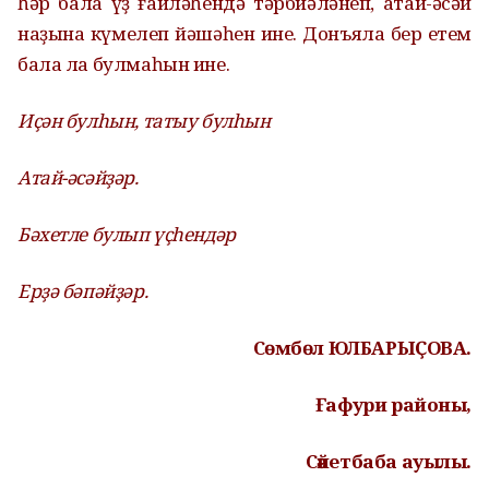
һәр бала үҙ ғаиләһендә тәрбиәләнеп, атай-әсәй
наҙына күмелеп йәшәһен ине. Донъяла бер етем
бала ла булмаһын ине.
Иҫән булһын, татыу булһын
Атай-әсәйҙәр.
Бәхетле булып үҫһендәр
Ерҙә бәпәйҙәр.
Сөмбөл ЮЛБАРЫҪОВА.
Ғафури районы,
Сәйетбаба ауылы.