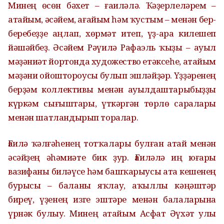
Минең өсөн бәхет – ғаиләлә. Ҡәҙерлеләрем –
атайым, әсәйем, ағайым һәм ҡустым – менән бер-
беребеҙҙе аңлап, хөрмәт итеп, үҙ-ара килешеп
йәшәйбеҙ. Әсәйем Рәүилә Рафаэль ҡыҙы – ауыл
мәҙәниәт йортонда художество етәксеһе, атайым
мәҙәни ойоштороусы булып эшләйҙәр. Үҙҙәренең
берҙәм коллективы менән ауылдаштарыбыҙҙы
күркәм сығыштары, үткәргән төрлө саралары
менән шатландырып торалар.
Ғаилә ҡәлғәһенең тотҡалары булған атай менән
әсәйҙең әһәмиәте бик ҙур. Ғаиләлә иң юғары
вазифаны биләүсе һәм башҡарыусы ата кешенең
бурысы – баланы яҡлау, аҡыллы кәңәштәр
биреү, үҙенең изге эштәре менән балаларына
үрнәк булыу. Минең атайым Асфат Әүхәт улы