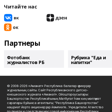
Читайте нас
Партнеры
Фотобанк
Рубрика "Еда и
журналистов РБ
напитки"
© 2008-2026 «Аманат» Республика балалар-үҫмерҙәр
журналының сайты. Сайт Республиканского детско-
юношеского журнала «Аманат». Ойоштороусылары:
Башҡортостан Республикаһының Матбуғат һәм киң мәғлүмәт
саралары буйынса агентлығы; "Республика Башкортостан"
нәшриәт йорто акционерҙар йәмғиәте.. Учредители: Агентство
по печати и средствам массовой информации Республики