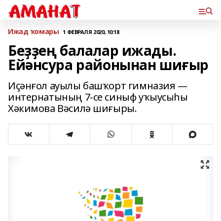
Ижад ҡомары
1 ФЕВРАЛЯ 2020, 10:18
Беҙҙең балалар ижады.
Ейәнсура районынан шиғыр
Иҫәнғол ауылы башҡорт гимназия —
интернатының 7-се синыф уҡыусыһы
Хәкимова Вәсилә шиғыры.