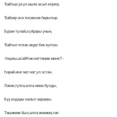
Ҡайтыр ҙа ул,ишҽк асып кҽрҽр, 
Ҡайнар әсә ҡосағына һарылыр. 
Буран тулай,ә уйҙары уның 
Ҡайтып ҽткән индҽ бик күптән.
-Һаумы,әсәй!Һин көттөңмө минҽ? -
Һорай инҽ ҡат-ҡат ул эстән. 
Ләкин,туҡта,әллә нимә булды,
Күҙ алдары ҡапыл ҡараңғы.
Төшөммө был,әллә өнөммө,тип 