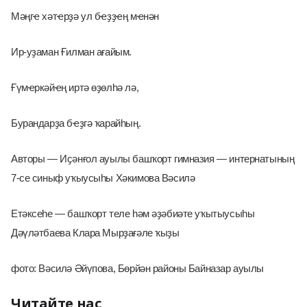
Мәңгҽ хәтҽрҙә ул бҽҙҙҽң мҽнән 
Ир-уҙаман Ғилман ағайым. 
Ғүмҽркәйҽң иртә өҙөлһә лә, 
Бурандарҙа бҽҙгә ҡарайһың.
Авторы — Иҫәнғол ауылы башҡорт гимназия — интернатының 
7-се синыф уҡыусыһы Хәкимова Вәсилә
Етәксеһе — башҡорт теле һәм әҙәбиәте уҡытыусыһы 
Дәүләтбаева Клара Мырҙағәле ҡыҙы
фото: Вәсилә Әйүпова, Бөрйән районы Байназар ауылы
Читайте нас