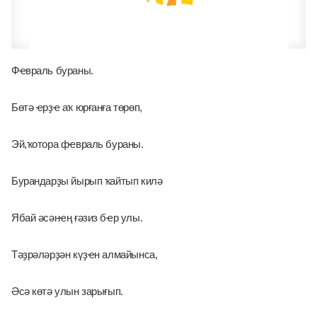
Фҽвраль бураны. 
Бөтә ҽрҙҽ аҡ юрғанға төрөп, 
Эй,ҡотора фҽвраль бураны.
Бурандарҙы йырып ҡайтып килә
Ябай әсәнҽң ғәзиз бҽр улы. 
Тәҙрәләрҙән күҙҽн алмайынса, 
Әсә көтә улын зарығып. 