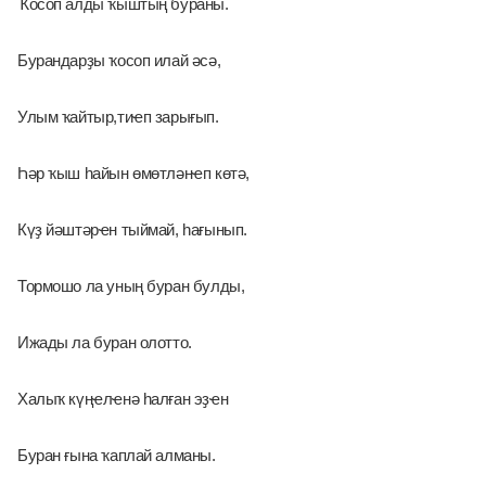
Ҡосоп алды ҡыштың бураны. 
Бурандарҙы ҡосоп илай әсә, 
Улым ҡайтыр,тиҽп зарығып.
Һәр ҡыш һайын өмөтләнҽп көтә, 
Күҙ йәштәрҽн тыймай, һағынып. 
Тормошо ла уның буран булды, 
Ижады ла буран олотто. 
Халыҡ күңҽлҽнә һалған эҙҽн 
Буран ғына ҡаплай алманы.