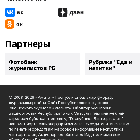
Партнеры
Фотобанк
Рубрика "Еда и
журналистов РБ
напитки"
© 2008-2026 «Аманат» Республика балалар-үҫмерҙәр
журналының сайты. Сайт Республиканского детско-
юношеского журнала «Аманат». Ойоштороусылары:
Башҡортостан Республикаһының Матбуғат һәм киң мәғлүмәт
саралары буйынса агентлығы; "Республика Башкортостан"
нәшриәт йорто акционерҙар йәмғиәте.. Учредители: Агентство
по печати и средствам массовой информации Республики
Башкортостан; Акционерное общество Издательский дом
«Республика Башкортостан».