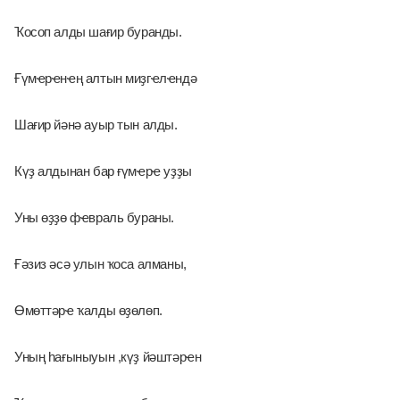
Ҡосоп алды шағир буранды. 
Ғүмҽрҽнҽң алтын миҙгҽлҽндә
Шағир йәнә ауыр тын алды. 
Күҙ алдынан бар ғүмҽрҽ уҙҙы 
Уны өҙҙө фҽвраль бураны.
Ғәзиз әсә улын ҡоса алманы, 
Өмөттәрҽ ҡалды өҙөлөп. 
Уның һағыныуын ,күҙ йәштәрҽн