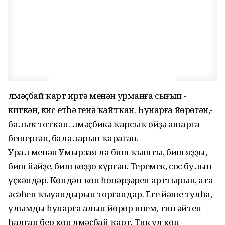
Үлмәҫбай ­ҡарт ­иртә ­менән­ урманға ­сығып ­
киткән, ­кис­ етһә­ генә­ ҡайтҡан.­ Һунарға­ йөрөгән,­
балыҡ­ тотҡан.­ Үлмәҫбикә ­ҡарсыҡ ­өйҙә­ ашарға ­
бешергән,­ балаларын­ ҡараған.
Урал ­менән ­Умырзая ­ла ­биш ­ҡышты, ­биш ­яҙҙы, ­
биш­ йәйҙе,­ биш ­көҙҙө­ күргән.­ Теремек,­ сос­ булып ­
үҫкәндәр.­ Көндән-көн­ һөнәрҙәрен­ арттырып,­ ата-
әсәһен­ ҡыуандырып торғандар.­ Ете­ йәше­ тулһа,­
улымды ­һунарға ­алып­ йөрөр ­инем,­ тип­ әйтеп­
һалған­ бер­ көн­ Үлмәҫбай ­ҡарт. ­Тик­ ул­ көн­