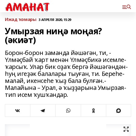
Ижад ҡомары
3 АПРЕЛЯ 2020, 15:29
Умырзая ниңә моңая?
(әкиәт)
Борон-борон ­заманда ­йәшәгән,­ ти, ­
Үлмәҫбай­ ҡарт­ менән­ Үлмәҫбикә ­исемле­
ҡарсыҡ. Улар ­бик­ оҙаҡ­ бергә­ йәшәгәндән­
һуң­ игеҙәк­ балалары­ тыуған,­ ти.­ Береһе­
малай, икенсеһе­ ҡыҙ­ бала­ булған.­
Малайына­ –­ Урал,­ ә­ ҡыҙҙарына ­Умыр­зая­
тип­ исем­ ҡушҡандар.