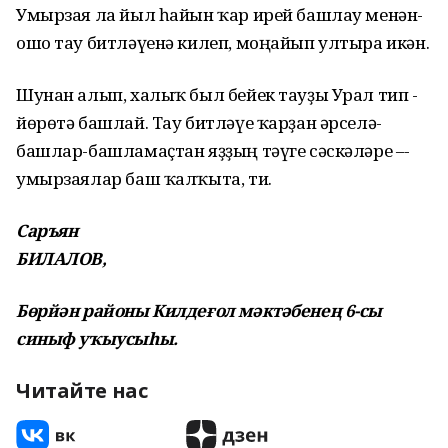
Умырзая­ ла­ йыл ­һайын ­ҡар ­ирей ­башлау ­менән­
ошо­ тау­ битләүенә­ килеп,­ моңайып­ ултыра­ икән.
Шунан­ алып,­ халыҡ­ был­ бейек­ тауҙы­ Урал ­тип ­
йөрөтә­ башлай.­ Тау­ битләүе­ ҡарҙан­ әрселә­
башлар-­башламаҫтан­ яҙҙың­ тәүге­ сәскәләре­ –­
умырзаялар­ баш ­ҡалҡыта,­ ти.
Саръян
БИЛАЛОВ,
Бөрйән районы Килдеғол мәктәбенең 6-сы
синыф уҡыусыһы.
Читайте нас