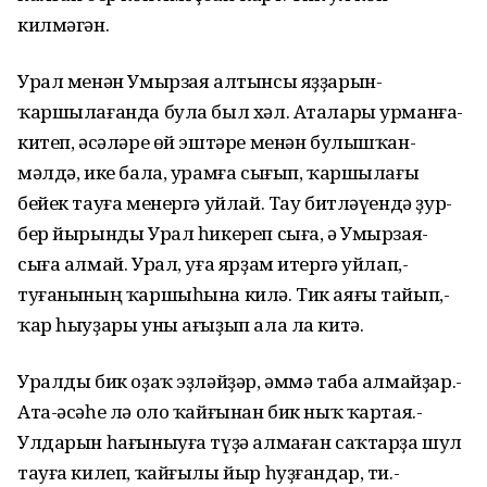
килмәгән.­
Урал­ менән­ Умырзая­ алтынсы­ яҙҙарын­
ҡаршылағанда­ була­ был ­хәл.­ Аталары урманға­
китеп,­ әсәләре ­өй­ эштәре­ менән­ булышҡан­
мәлдә,­ ике­ бала,­ урамға­ сығып,­ ҡаршылағы
бейек ­тауға ­менергә ­уйлай.­ Тау­ битләүендә­ ҙур­
бер­ йырынды­ Урал­ һикереп ­сыға,­ ә ­Умырзая­
сыға­ алмай.­ Урал,­ уға­ ярҙам­ итергә­ уйлап,­
туғанының ­ҡаршыһына­ килә.­ Тик­ аяғы ­тайып,­
ҡар­ һыуҙары­ уны ­ағыҙып ­ала­ ла­ китә.
Уралды­ бик­ оҙаҡ ­эҙләйҙәр,­ әммә ­таба­ алмайҙар.­
Ата-әсәһе­ лә ­оло­ ҡайғынан ­бик­ ныҡ ­ҡартая.­
Улдарын ­һағыныуға ­түҙә ­алмаған­ саҡтарҙа­ шул
­тауға­ килеп,­ ҡайғылы ­йыр һуҙғандар,­ ти.­