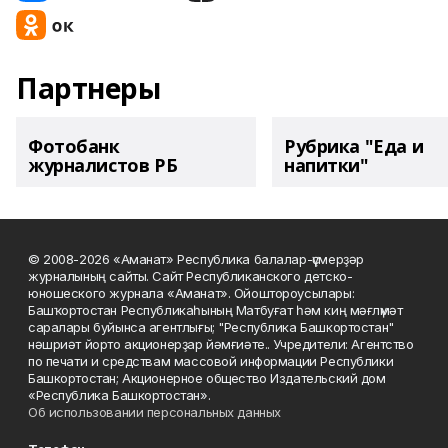
Партнеры
Фотобанк
Рубрика "Еда и
журналистов РБ
напитки"
© 2008-2026 «Аманат» Республика балалар-үҫмерҙәр
журналының сайты. Сайт Республиканского детско-
юношеского журнала «Аманат». Ойоштороусылары:
Башҡортостан Республикаһының Матбуғат һәм киң мәғлүмәт
саралары буйынса агентлығы; "Республика Башкортостан"
нәшриәт йорто акционерҙар йәмғиәте.. Учредители: Агентство
по печати и средствам массовой информации Республики
Башкортостан; Акционерное общество Издательский дом
«Республика Башкортостан».
Об использовании персональных данных