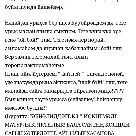
буйы шунда йәшәйҙәр.
Нәнәйҙән урыҫса бер нисә һүҙ өйрәндем дә, теге
урыҫ малай янына сыҡтым. Теге ҡунаҡҡа эре
генә "эй, бэй!"-тим. Теге нәмәлер һорай,
аңламаһам да яңынан ҡабатлайым : бэй! тип.
Бер заман теге малай таяҡ алып
тороп эләктермәһенме!
Илап, өйгә йүгерҙем. "Чай пей!"- тигәнде нәнәй,
үҙе знакумдарына әйткәнсә, "шай бэй!" тип, теге
малайҙы сәйгә саҡырырға өйрәткән миңә!????
Был минең тәүге урыҫса (сөйҙәшеү) һөйләшеү
мәктәбе булды!!!
(Һүрәттә: "ӘБЙӘЛИЛДӘГЕ КӨҘ!" ИҪ КИТМӘЛЕ
МАТУРЛЫҠ, ЯҠТЫЛЫҠ! БАЛА САҠТЫҢ ҠОЯШЛЫ
САҒЫН ХӘТЕРЛӘТТЕ. АЙҺЫЛЫУ ХАСАНОВА