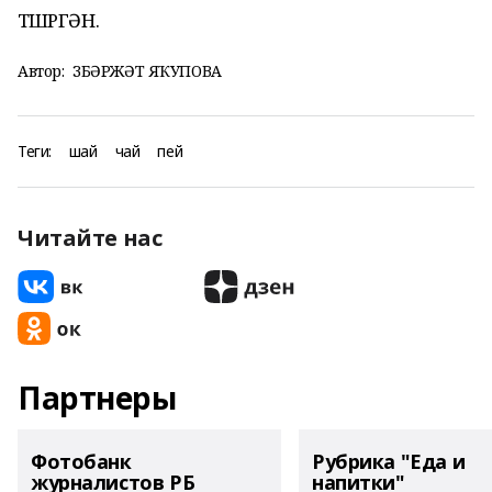
ТӨШӨРГӘН.
Автор:
ЗӨБӘРЖӘТ ЯҠУПОВА
Теги:
шай
чай
пей
Читайте нас
Партнеры
Фотобанк
Рубрика "Еда и
журналистов РБ
напитки"