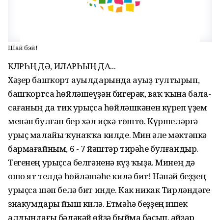
Шай бэй!
КӨЛӨРҺӨҢ ДӘ, ИЛАРҺЫҢ ДА...
Хәҙер башҡорт ауылдарында ауыҙ тултырып,
башҡортса һөйләшеүҙән бигерәк, ваҡ ҡына бала-
сағаның да тик урыҫса һөйләшкәнен күреп үҙем
менән булған бер хәл иҫкә төштө. Күршеләргә
урыҫ малайы ҡунаҡҡа килде. Мин әле мәктәпкә
бармағайным, 6 - 7 йәштәр тирәһе булғандыр.
Тегенең урыҫса белгәненә күҙ ҡыҙа. Минең дә
ошо ят телдә һөйләшәһе килә бит! Нәнәй беҙҙең
урыҫса шәп белә бит инде. Как никак Тирләндәге
знакумдары йыш килә. Етмәһә беҙҙең ишек
алдындағы бәләкәй өйҙә быйма баҫып, айҙар