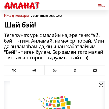
Ижад ҡомары
20 СЕНТЯБРЯ 2021, 07:42
Шай бэй!
Теге ҡунаҡ урыҫ малайына, эре генә: "эй,
бэй! " -тим. Аңламай, нәмәлер һорай. Мин
дә аңламаһам да, яңынан ҡабатлайым:
"Бэй!" - тигән булам. Бер заман теге малай
таяҡ алып тороп... (дауамы - сайтта)