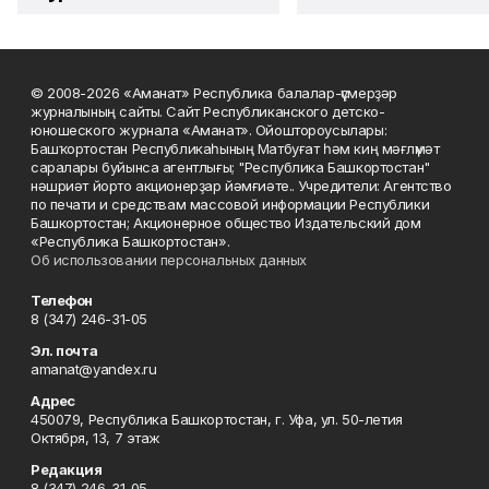
© 2008-2026 «Аманат» Республика балалар-үҫмерҙәр
журналының сайты. Сайт Республиканского детско-
юношеского журнала «Аманат». Ойоштороусылары:
Башҡортостан Республикаһының Матбуғат һәм киң мәғлүмәт
саралары буйынса агентлығы; "Республика Башкортостан"
нәшриәт йорто акционерҙар йәмғиәте.. Учредители: Агентство
по печати и средствам массовой информации Республики
Башкортостан; Акционерное общество Издательский дом
«Республика Башкортостан».
Об использовании персональных данных
Телефон
8 (347) 246-31-05
Эл. почта
amanat@yandex.ru
Адрес
450079, Республика Башкортостан, г. Уфа, ул. 50-летия
Октября, 13, 7 этаж
Редакция
8 (347) 246-31-05