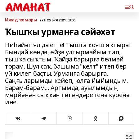
Ижад ҡомары
27 НОЯБРЯ 2021, 03:00
Ҡышҡы урманға сәйәхәт
Ниһайәт ял да етте! Тышта ҡояш яҡтыра!
Бындай көндә, өйҙә ултырмайым тип,
тышҡа сыҡтым. Ҡайҙа барырға белмәй
торам. Шул саҡ, башыма "келт" итеп бер
уй килеп баҫты. Урманға барырға.
Саңғыларымды кейеп, юлға йыйындым.
Барам-барам... Артымда, ауылымдың
мөрйәнән сыҡҡан төтөндәре генә күренә
ине.