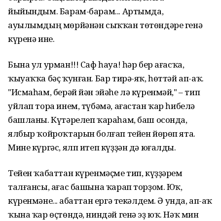
йыйындым. Барам-барам... Артымда,
ауылымдың мөрйәнән сыҡҡан төтөндәре генә
күренә ине.
Бына ул урман!!! Саф һауа! һәр бер ағасҡа,
ҡыуаҡҡа бәҫ ҡунған. Бар тирә-яҡ, һөттәй ап-аҡ.
"Исмаһам, берәй йән эйәһе лә күренмәй," – тип
уйлап тора инем, түбәмә, ағастан ҡар һибелә
башланы. Күтәрелеп ҡараһам, баш осонда,
ялбыр ҡойроҡтарын болғап тейен йөрөп ята.
Мине күргәс, ялп итеп күҙҙән дә юғалды.
Тейен ҡабаттан күренмәҫме тип, күҙҙәрем
талғансы, ағас башына ҡарап торҙом. Юҡ,
күренмәне... Ҡабаттан ергә текәлдем. Ә унда, ап-аҡ
ҡына ҡар өҫтөндә, ниндәй генә эҙ юҡ. Нәҡ мин