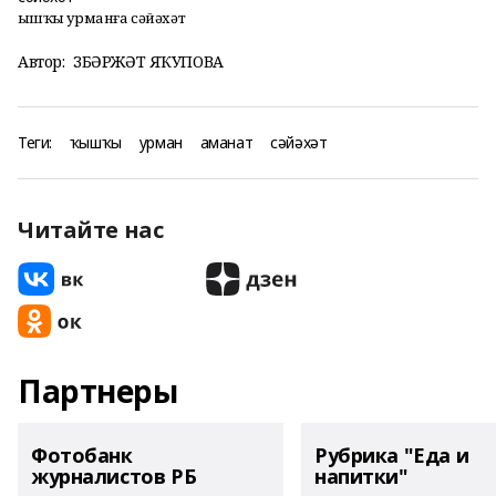
Ҡышҡы урманға сәйәхәт
Автор:
ЗӨБӘРЖӘТ ЯҠУПОВА
Теги:
ҡышҡы
урман
аманат
сәйәхәт
Читайте нас
Партнеры
Фотобанк
Рубрика "Еда и
журналистов РБ
напитки"