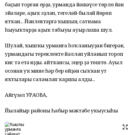
баҫып торған ерҙә, урманда йәшәүсе төрлө йән
эйәләре, аҙыҡ эҙләп, тегеләй-былай йөрөп
ятҡан... Йәнлектәргә ҡышын, сатнама
һыуыҡтарҙа аҙыҡ табыуы ауырлаша шул.
Шулай, ҡышҡы урманға һоҡланыуҙан бигерәк,
урмандағы тереклекте йәлләп уйланып тороп
кис тә етә яҙҙы. Ҡайтҡансы, эңер ҙә төштө. Ауыл
осонан уҡ мине һәр бер өйҙән сыҡҡан ут
яҡтылары сәләмләп ҡаршы алды...
Айгүзәл УРАҠОВА,
Йылайыр районы Һабыр мәктәбе уҡыусыһы