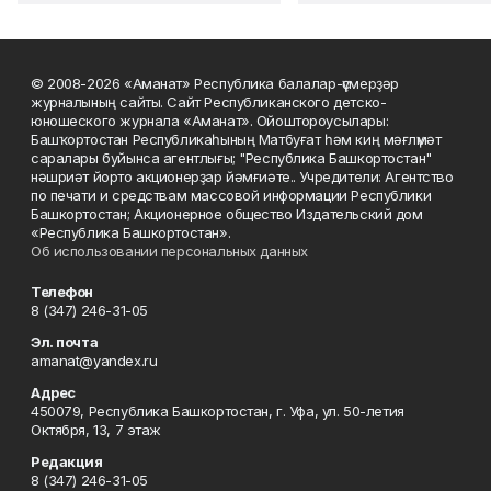
© 2008-2026 «Аманат» Республика балалар-үҫмерҙәр
журналының сайты. Сайт Республиканского детско-
юношеского журнала «Аманат». Ойоштороусылары:
Башҡортостан Республикаһының Матбуғат һәм киң мәғлүмәт
саралары буйынса агентлығы; "Республика Башкортостан"
нәшриәт йорто акционерҙар йәмғиәте.. Учредители: Агентство
по печати и средствам массовой информации Республики
Башкортостан; Акционерное общество Издательский дом
«Республика Башкортостан».
Об использовании персональных данных
Телефон
8 (347) 246-31-05
Эл. почта
amanat@yandex.ru
Адрес
450079, Республика Башкортостан, г. Уфа, ул. 50-летия
Октября, 13, 7 этаж
Редакция
8 (347) 246-31-05