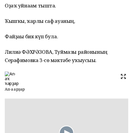
Оҙаҡ уйнаһам тышта.
Ҡышҡы, ҡарлы саф һауаның,
Файҙаһы бик күп була.
Лилиә ФӘХРӘЗОВА, Туймазы районының
Серафимовка 3-сө мәктәбе уҡыусыһы.
Ап-аҡ ҡарҙар