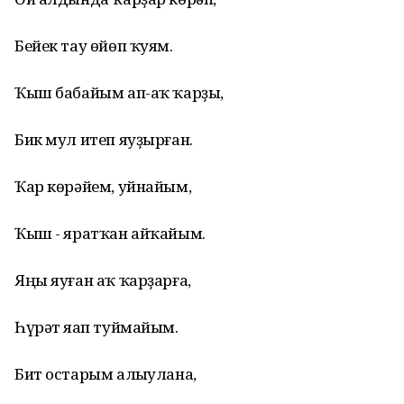
Бейек тау өйөп ҡуям.
Ҡыш бабайым ап-аҡ ҡарҙы,
Бик мул итеп яуҙырған.
Ҡар көрәйем, уйнайым,
Ҡыш - яратҡан айҡайым.
Яңы яуған аҡ ҡарҙарға,
Һүрәт яһап туймайым.
Бит остарым алһыулана,