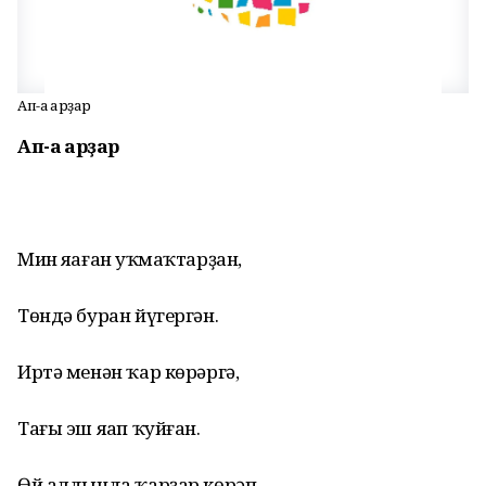
Ап-аҡ ҡарҙар
Ап-аҡ ҡарҙар
Мин яһаған һуҡмаҡтарҙан,
Төндә буран йүгергән.
Иртә менән ҡар көрәргә,
Тағы эш яһап ҡуйған.
Өй алдында ҡарҙар көрәп,