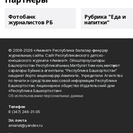
Фотобанк
Рубрика "Еда и
журналистов РБ
напитки"
© 2008-2026 «Аманат» Республика балалар-үҫмерҙәр
журналының сайты. Сайт Республиканского детско-
юношеского журнала «Аманат». Ойоштороусылары:
Башҡортостан Республикаһының Матбуғат һәм киң мәғлүмәт
саралары буйынса агентлығы; "Республика Башкортостан"
нәшриәт йорто акционерҙар йәмғиәте.. Учредители: Агентство
по печати и средствам массовой информации Республики
Башкортостан; Акционерное общество Издательский дом
«Республика Башкортостан».
Об использовании персональных данных
Телефон
8 (347) 246-31-05
Эл. почта
amanat@yandex.ru