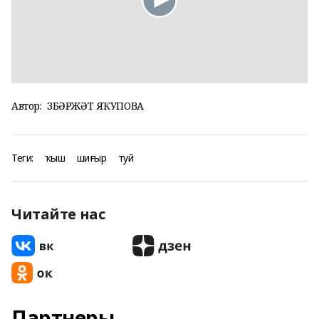
Автор:
ЗӨБӘРЖӘТ ЯҠУПОВА
Теги:
ҡыш
шиғыр
туй
Читайте нас
Партнеры