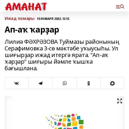
Ижад ҡомары
10 ЯНВАРЯ 2022, 12:15
Ап-аҡ ҡарҙар
Лилиә ФӘХРӘЗОВА Туймазы районының
Серафимовка 3-сө мәктәбе уҡыусыһы. Ул
шиғырҙар ижад итергә ярата. "Ап-аҡ
ҡарҙар" шиғыры йәмле ҡышҡа
бағышлана.