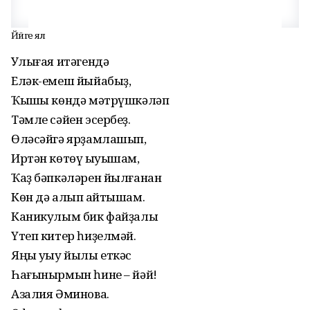
Йәйге ял
Уҡлығая итәгендә
Еләк-емеш йыйабыҙ,
Ҡышҡы көндә мәтрүшкәләп
Тәмле сәйен эсербеҙ.
Өләсәйгә ярҙамлашып,
Иртән көтөү ҡыуышам,
Ҡаҙ бәпкәләрен йылғанан
Көн дә алып ҡайтышам.
Каникулым бик файҙалы
Үтеп китер һиҙелмәй.
Яңы уҡыу йылы еткәс
Һағынырмын һине – йәй!
Азалия Әминова.