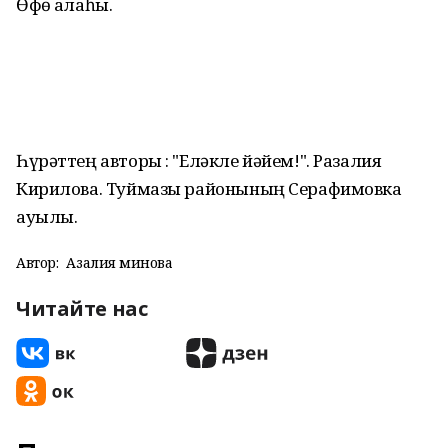
Өфө ҡалаһы.
Һүрәттең авторы : "Еләкле йәйем!". Разалия
Кирилова. Туймазы районының Серафимовка
ауылы.
Автор:
Азалия Әминова
Читайте нас