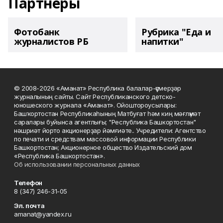
Партнеры
Фотобанк
Рубрика "Еда и
журналистов РБ
напитки"
© 2008-2026 «Аманат» Республика балалар-үҫмерҙәр
журналының сайты. Сайт Республиканского детско-
юношеского журнала «Аманат». Ойоштороусылары:
Башҡортостан Республикаһының Матбуғат һәм киң мәғлүмәт
саралары буйынса агентлығы; "Республика Башкортостан"
нәшриәт йорто акционерҙар йәмғиәте.. Учредители: Агентство
по печати и средствам массовой информации Республики
Башкортостан; Акционерное общество Издательский дом
«Республика Башкортостан».
Об использовании персональных данных
Телефон
8 (347) 246-31-05
Эл. почта
amanat@yandex.ru