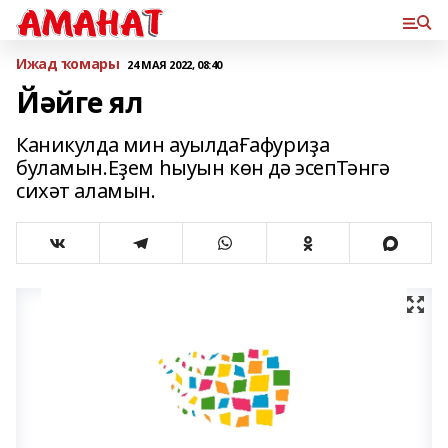
Ижад ҡомары
24 МАЯ 2022, 08:40
Йәйге ял
Каникулда мин ауылдаҒафуриҙа
буламын.Еҙем һыуын көн дә эсепТәнгә
сихәт аламын.