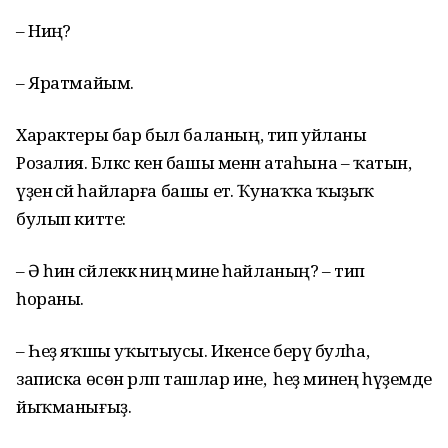
– Ниңә?
– Яратмайым.
Характеры бар был баланың, тип уйланы
Розалия. Бәләкәс кенә башы менән атаһына – ҡатын,
үҙенә әсәй һайларға башы етә. Ҡунаҡҡа ҡыҙыҡ
булып китте:
– Ә һин әсәйлеккә ниңә мине һайланың? – тип
һораны.
– Һеҙ яҡшы уҡытыусы. Икенсе берәү булһа,
записка өсөн әрләп ташлар ине, ә һеҙ минең һүҙемде
йыҡманығыҙ.