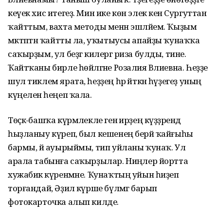
кеүек хис итегеҙ. Мин ике көн элек кенә Сургуттан
ҡайттым, вахта методы менән эшләйем. Ҡыҙым
мәктәптән ҡайтты ла, уҡытыусы апайҙы ҡунаҡҡа
саҡырҙым, ул беҙгә килергә риза булды, тине.
Ҡайтҡаны бирле һөйләгәне Розалия Вәлиевна. Һеҙҙе
шул тиклем ярата, һеҙҙең һәр әйткән һүҙегеҙ уның
күңеленә һеңеп ҡала.
Төҫкә-башҡа күрмәлекле генә ирҙең күҙҙәрендә
һыҙланыу күреп, был кешенең берәй ҡайғыһы
бармы, йә ауырыймы, тип уйланы ҡунаҡ. Ул
арала табынға саҡырҙылар. Ниңәлер йортта
хужабикә күренмәне. Ҡунаҡтың уйын һиҙеп
торғандай, Әҙилә күрше бүлмәгә барып
фотокарточка алып килде.