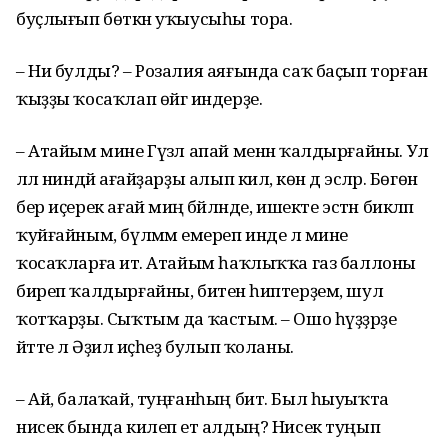
буҫлығып бөткән уҡыусыһы тора.
– Ни булды? – Розалия аяғында саҡ баҫып торған
ҡыҙҙы ҡосаҡлап өйгә индерҙе.
– Атайым мине Гүзәл апай менән ҡалдырғайны. Ул
әллә ниндәй ағайҙарҙы алып килә, көн дә эсәләр. Бөгөн
бер иҫерек ағай миңә бәйләнде, ишекте эстән бикләп
ҡуйғайным, бүлмәмә емереп инде лә мине
ҡосаҡларға итә. Атайым һаҡлыҡҡа газ баллоны
биреп ҡалдырғайны, битенә һиптерҙем, шул
ҡотҡарҙы. Сыҡтым да ҡастым. – Ошо һүҙҙәрҙе
әйтте лә Әҙилә иҫһеҙ булып ҡоланы.
– Ай, балаҡай, туңғанһың бит. Был һыуыҡта
нисек бында килеп етә алдың? Нисек туңып