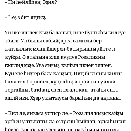
– Ни һөйләйһең, Әҙилә?
– Һеҙ ҙә бит яңғыҙ.
Ун ике йәшлек ҡыҙ баланың әсәйле булғыһы килеүе
тәбиғи. Ул быны сабыйҙарса самими бер
ҡатлылыҡ менән йәшерен-батырынһыҙ әйтте лә
ҡуйҙы. Ә атаһына кәләш күҙләүе Розалияны
ғәжәпләндерҙе. Уға яңғыҙ ҡыйын икәнен төшөнә.
Күңеле һиҙгер балаҡайҙың. Ниңә был яңы килгән
бала гел бөршәйеп, күңелһеҙ йөрөй тип уйлай
торғайны, баҡһаң, әсәһен юғалтҡан, ә атаһы ситтә
эшләй икән. Хәҙер уҡытыусы барыһын да аңланы.
– Кил әле, яныма ултыр әле, – Розалия ҡыҙыҡайҙы
эргәһенә ултыртты ла сәстәренән һыйпап, арҡаһынан
һөйҙө, ҡосаҡлап үҙенә яҡыныраҡ һыйындырҙы.