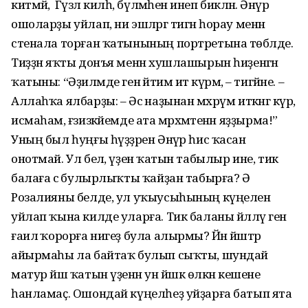
китмәй, ә Гүзәл килһә, бүлмәһенә инеп бикләнә. Әнүәр
ошоларҙы уйлап, ни эшләргә тигән һорау менән
стенала торған ҡатынының портретына төбәлде.
Тиҙҙән яҡты донъя менән хушлашырын һиҙенгән
ҡатыны: “Әҙиләмде генә йәтим итә күрмә, – тигәйне. –
Аллаһҡа ялбарҙы: – Әсә наҙынан мәхрүм иткәнгә күрә,
исмаһам, ғәзизкәйемде ата мәрхәмәтенән яҙҙырма!”
Уның был һуңғы һүҙҙәрен Әнүәр һис ҡасан
онотмай. Ул белә, үҙенә ҡатын табылыр ине, тик
балаға әсә булырлыҡты ҡайҙан табырға? Ә
Розалияны белде, ул уҡыусыһының күңелен
уйлап ҡына килде уларға. Тик баланы йәлләү генә
ғаилә ҡорорға нигеҙ була алырмы? Йәнә йәштәр
айырмаһы ла байтаҡ булып сыҡты, шундай
матур йәш ҡатын үҙенән ун йәшкә өлкән кешене
һанламаҫ. Ошондай күңелһеҙ уйҙарға батып ята