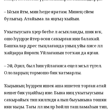
– Ысын әйтәм, мин һеҙҙе яратам. Минең әсәйем
булығыҙ. Атайыма ла яңғыҙ ҡыйын.
Уҡытыусыға хәҙер бөтәһе лә асыҡланды, шик юҡ,
ошо һүҙҙәрҙе әйтер өсөн саҡырған икән балаҡай.
Башҡалар дәрес тыңлағанда уның уйы-хисе әллә
ҡайҙарҙа йөрөгән. Уйлағанын тотҡан да яҙған.
– Эй, Әҙилә, был һин уйлағанса еңел мәсьәлә түгел.
Ололарҙың тормошо бик ҡатмарлы.
Ҡыҙының һүҙҙәрен ишек аша ишетеп торған атай
кешегә бик уңайһыҙ ине. Бына ниңә уҡытыусыны
саҡырайыҡ тип килгәндән алып быуынына төшкән
икән ҡыҙы. Тағы әллә нәмәләр һөйләп ташламаһын тип,