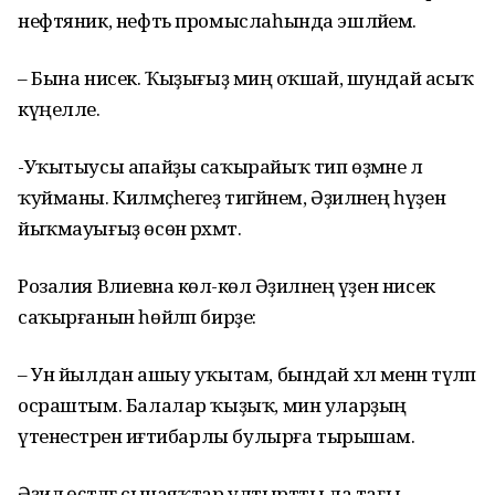
нефтяник, нефть промыслаһында эшләйем.
– Бына нисек. Ҡыҙығыҙ миңә оҡшай, шундай асыҡ
күңелле.
-Уҡытыусы апайҙы саҡырайыҡ тип өҙмәне лә
ҡуйманы. Килмәҫһегеҙ тигәйнем, Әҙиләнең һүҙен
йыҡмауығыҙ өсөн рәхмәт.
Розалия Вәлиевна көлә-көлә Әҙиләнең үҙен нисек
саҡырғанын һөйләп бирҙе:
– Ун йылдан ашыу уҡытам, бындай хәл менән тәүләп
осраштым. Балалар ҡыҙыҡ, мин уларҙың
үтенестәренә иғтибарлы булырға тырышам.
Әҙилә өҫтәлгә сынаяҡтар ултыртты ла тағы