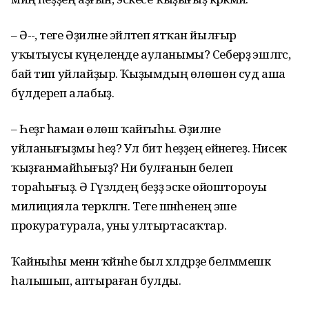
– Ә-ә-ә, теге Әҙиләне эйәләтеп ятҡан йылғыр
уҡытыусы күңелеңде ауланымы? Себерҙә эшләгәс,
бай тип уйлайҙыр. Ҡыҙымдың өлөшөн суд аша
бүлдереп алабыҙ.
– Һеҙгә һаман өлөш ҡайғыһы. Әҙиләне
уйланығыҙмы һеҙ? Ул бит һеҙҙең ейәнегеҙ. Нисек
ҡыҙғанмайһығыҙ? Ни булғанын белеп
тораһығыҙ. Ә Гүзәлдең беҙҙә эске ойоштороуы
милицияла теркәлгән. Теге әшнәһенең эше
прокуратурала, уны ултыртасаҡтар.
Ҡайныһы менән ҡәйнәһе был хәлдәрҙе белмәмешкә
һалышып, аптыраған булды.