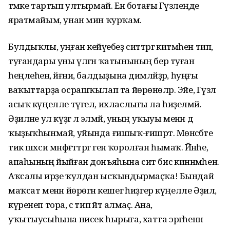
тәмәке тартып ултырмай. Ен ботағы Гүзәлеңде
яратмайым, унан мин ҡурҡам.
Булдыҡлы, уңған кейәүебеҙ ситтәргә китмәһен тип,
туғандары уны үлгән ҡатынының бер туған
һеңлеһенә, йәғни, балдыҙына димләйҙәр, һуңғы
ваҡыттарҙа осрашҡылап та йөрөнөләр. Эйе, Гүзәл
асыҡ күңелле түгел, ихласлығы ла һиҙелмәй.
Әҙиләне ул күҙгә лә элмәй, уның уҡыуы менән дә
ҡыҙыҡһынмай, уйында ғишыҡ-ғишрәт. Мөнәсәбәте
тик шәхси мәнфәғәттәргә генә ҡоролған һымаҡ. Йәнәһе,
апаһының йыйған донъяһына сит бисә кинәнмәһен.
Аҡсалы ирҙе ҡулдан ысҡындырмаҫҡа! Бындай
маҡсат менән йөрөгән кешегә һиҙгер күңелле Әҙилә,
күренеп тора, әсә тип әйтә алмаҫ. Ана,
уҡытыусыһына нисек һырыға, хатта эргәһенән