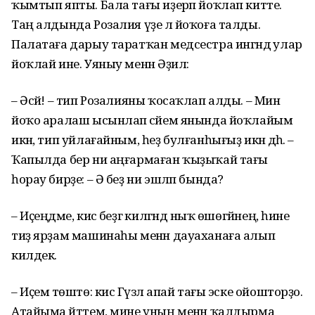
ҡымтып япты. Бала тағы иҙерәп йоҡлап китте.
Таң алдында Розалия үҙе лә йоҡоға талды.
Палатаға дарыу таратҡан медсестра ингәндә улар
йоҡлай ине. Уяныу менән Әҙилә:
– Әсәй! – тип Розалияны ҡосаҡлап алды. – Мин
йоҡо аралаш ысынлап әсәйем янында йоҡлайым
икән, тип уйлағайным, һеҙ булғанһығыҙ икән дәһә. –
Ҡапылда бер ни аңғармаған ҡыҙыҡай тағы
һорау бирҙе: – Ә беҙ ни эшләп бында?
– Иҫеңдәме, кисә беҙгә килгәндә ныҡ өшөгәйнең, һине
тиҙ ярҙам машинаһы менән дауаханаға алып
килдек.
– Иҫемә төштө: кисә Гүзәл апай тағы эске ойошторҙо.
Атайыма әйттем, мине уның менән ҡалдырма