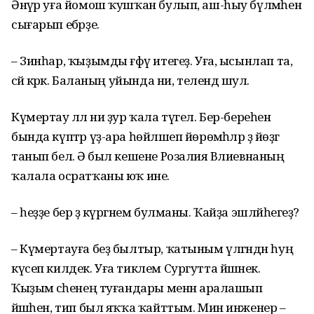
Әнүәр уға йомош ҡушҡан булып, аш-һыу бүлмәһенә
сығарып ебәрҙе.
– Зинһар, ҡыҙымды ғәфү итегеҙ. Уға, ысынлап та,
әсәй кәрәк. Баланың уйында ни, телендә шул.
Күмертау әллә ни ҙур ҡала түгел. Бер-береһен
бында күптәр үҙ-ара һөйләшеп йөрөмәһәләр ҙә йөҙгә
танып белә. Ә был кешене Розалия Вәлиевнаның
ҡалала осратҡаны юҡ ине.
– һеҙҙе бер ҙә күргәнем булманы. Ҡайҙа эшләйһегеҙ?
– Күмертауға беҙ былтыр, ҡатыным үлгәндән һуң
күсеп килдек. Уға тиклем Сургутта йәшәнек.
Ҡыҙым әсәһенең туғандары менән аралашып
йәшәһен, тип был яҡҡа ҡайттым. Мин инженер –