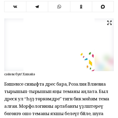
Әсәйем бул! Хикәйә
Бишенсе синыфта дәрес бара, Розалия Вәлиевна
тырышып-тырышып яңы теманы аңлата. Был
дәрескә ул “Һүҙ төркөмдәре” тигән бик мөһим тема
алған. Морфологияны артабанғы үҙләштереү
бөгөнгө ошо теманы яҡшы белеүгә бәйле, шуға