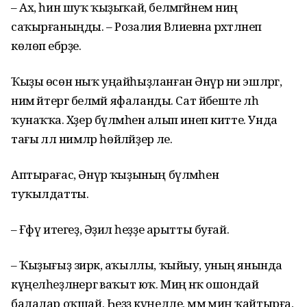
– Ах, һин шуҡ ҡыҙыҡай, белмәгәйнем ниңә
саҡырғаныңды. – Розалия Вәлиевна рәхәтләнеп
көлөп ебәрҙе.
Ҡыҙы өсөн ныҡ уңайһыҙланған Әнүәр ни эшләргә,
нимә әйтергә белмәй яфаланды. Сат йәбеште ләһә
ҡунаҡҡа. Хәҙер бүлмәһенә алып инеп китте. Унда
тағы әллә нимәләр һөйләйҙер әле.
Аптырағас, Әнүәр ҡыҙының бүлмәһенә
туҡылдатты.
– Ғәфү итегеҙ, Әҙилә һеҙҙе арытты буғай.
– Ҡыҙығыҙ зирәк, аҡыллы, ҡыйыу, уның янында
күңелһеҙләнергә ваҡыт юҡ. Миңә нәҡ ошондай
балалар оҡшай. Һеҙҙә күңелле, әммә миңә ҡайтырға,