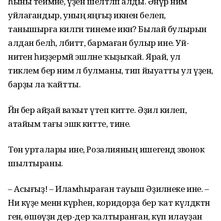
һыны теймәне, үҙен шелтәләп алды. Әнүәр нимә
уйлағандыр, уның яңғыҙ икәнен белеп,
танышырға килгән тинеме икән? Былай булырын
алдан белһә, әлбиттә, бармаған булыр ине. Уй-
ниәтен һиҙҙермәй эшләне ҡыҙыҡай. Ярай, ул
тиклем бер нимә лә булманы, тип йыуатты ул үҙен,
барҙы ла ҡайтты.
Йәнә бер айҙай ваҡыт үтеп китте. Әҙилә килеп,
атайым тағы эшкә китте, тине.
Төн урталары ине, Розалияның ишегендә звонок
шылтыраны.
– Асығыҙ! – Иламһыраған тауыш Әҙиләнеке ине. –
Ни күҙе менән күрһен, коридорҙа бер ҡат күлдәктән
генә, өшөүҙән дер-дер ҡалтыранған, күп илауҙан