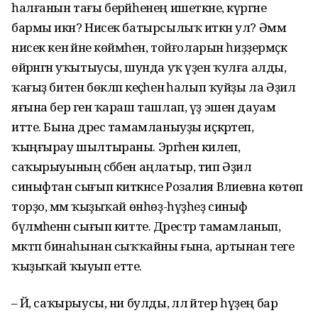
һалғанын тағы берәйһенең ишеткәне, күргәне
бармы икән? Нисек батырсылыҡ иткән ул? Әммә
нисек кенә йәне көймәһен, тойғоларын һиҙҙермәҫкә
өйрәнгән уҡытыусы, шунда уҡ үҙен ҡулға алды,
ҡағыҙ битен бөкләп кеҫәһенә һалып ҡуйҙы ла Әҙилә
яғына бер генә ҡараш ташлап, үҙ эшен дауам
итте. Бына дәрес тамамланыуҙы иҫкәртеп,
ҡыңғырау шылтыраны. Эргәһенә килеп,
саҡырыуының сәбәбен аңлатыр, тип Әҙилә
синыфтан сығып киткәнсе Розалия Вәлиевна көтөп
торҙо, әммә ҡыҙыҡай өнһөҙ-һүҙһеҙ синыф
бүлмәһенән сығып китте. Дәрестәр тамамланып,
мәктәп бинаһынан сыҡҡайны ғына, артынан теге
ҡыҙыҡай ҡыуып етте.
– Йә, саҡырыусы, ни булды, әллә әйтер һүҙең бар