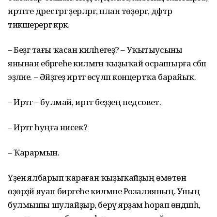
иртәгәге дәрестәргә әҙерләргә, план төҙөргә, дәфтәр
тикшерергә кәрәк.
– Беҙгә тағы ҡасан киләһегеҙ? – Уҡытыусыны
янынан ебәргеһе килмәгән ҡыҙыҡай осрашырға сәбәп
эҙләне. – Әйҙәгеҙ иртәгә өсәүләп концертҡа барайыҡ.
– Иртәгә – булмай, иртәгә беҙҙең педсовет.
– Иртәгә һуңға нисек?
– Ҡарармын.
Үҙенә ялбарып ҡараған ҡыҙыҡайҙың өмөтөн
өҙөрҙәй яуап биргеһе килмәне Розалияның. Уның
булмышы шулайҙыр, берәү ярҙам һорап өндәшһә,