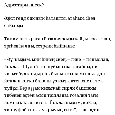
Адрестары нисек?
Әҙилә төндә бик ныҡ һаташты, атаһын, әсәһен
саҡырҙы.
Тамам аптыраған Розалия ҡыҙыҡайҙы ҡосаҡлап,
эргәһенә һалды, сәстәренән һыйпаны:
– Әү, ҡыҙым, мин һинең әсәйең, – тине, – тыныслан,
йоҡла. – Шулай тип ҡуйынына алғайны, ни
хикмәт булғандыр, һыйынып ҡына мышылдап
йоҡлап киткән баланы үҙ ҡыҙы итеп хис итте лә
ҡуйҙы. Бер аҙҙан ҡыҙыҡай тирләй башланы,
тибенеп өҫтөн асып ташланы. Розалия тағы
йомшаҡ ҡына итеп: “Йоҡла, ҡыҙым, йоҡла,
тирләү файҙалы, ауырыуың сыға”,– тип өҫтөн