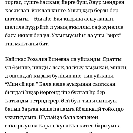
торғас, түшәге һалҡын, йөрәге буш, Әнүәр мендәрен
ҡосаҡлап, йоҡлап китте. Уның хәҙер берҙән-бер
шатлығы – Әҙиләһе. Бая ҡыҙына асыуланып,
шелтәле һүҙҙәр әйтһә лә уның аҡыллы, саф күңелле
бала икәнен белә ул. Уҡытыусыһы ла уны “зирәк”
тип маҡтаны бит.
Ҡайтҡас Розалия Вәлиевна ла уйланды. Яратты
ул Әҙиләне, ниндәй алсаҡ, ҡыйыу ҡыҙыҡай, минең
дә ошондай ҡыҙым булһын ине, тип уйланы.
“Миңә әсәй кәрәк!” Бала кеше ауыҙынан сыҡҡҡан
бындай һүҙҙәр йөрәгендә йәне булған һәр бер
ҡатынды тетрәндерер. Әсәй бул, тип ялыныуы
батып барған кеше һаламға йәбешкәндәй тойолдо
уҡытыусыға. Шулай ҙа бала кешенең
саҡырыуына ҡарап, ҡунаҡҡа китеп барыуына