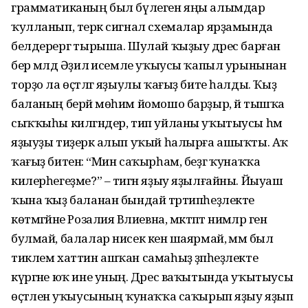
грамматиканың был бүлеген яңы алымдар
ҡулланып, терәк сигнал схемалар ярҙамында
белдерергә тырыша. Шулай ҡыҙыу дәрес барған
бер мәлдә Әҙилә исемле уҡыусы ҡапыл урынынан
торҙо ла өҫтәлгә яҙыулы ҡағыҙ бите һалды. Ҡыҙ
баланың берәй мөһим йомошо барҙыр, йә тышҡа
сыҡҡыһы килгәндер, тип уйланы уҡытыусы һәм
яҙыуҙы тиҙерәк алып уҡый һалырға ашыҡты. Аҡ
ҡағыҙ битенә: “Мин саҡырһам, беҙгә ҡунаҡҡа
килерһегеҙме?” – тигән яҙыу яҙылғайны. Йыуаш
ҡына ҡыҙ баланан бындай тәртипһеҙлекте
көтмәгәйне Розалия Вәлиевна, мәктәптә нимәләр генә
булмай, балалар нисек кенә шаярмай, әммә был
тиклем хаттин ашҡан самаһыҙ әҙәпһеҙлекте
күргәне юҡ ине уның. Дәрес ваҡытында уҡытыусы
өҫтәленә уҡыусының ҡунаҡҡа саҡырып яҙыу яҙып