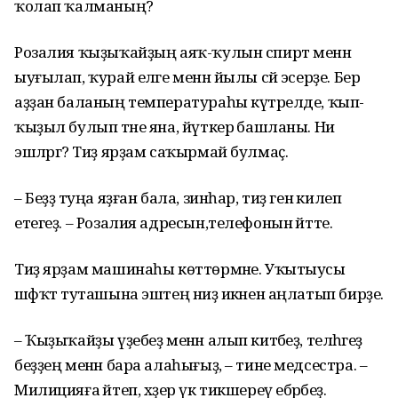
ҡолап ҡалманың?
Розалия ҡыҙыҡайҙың аяҡ-ҡулын спирт менән
ыуғылап, ҡурай еләге менән йылы сәй эсерҙе. Бер
аҙҙан баланың температураһы күтәрелде, ҡып-
ҡыҙыл булып тәне яна, йүткерә башланы. Ни
эшләргә? Тиҙ ярҙам саҡырмай булмаҫ.
– Беҙҙә туңа яҙған бала, зинһар, тиҙ генә килеп
етегеҙ. – Розалия адресын,телефонын әйтте.
Тиҙ ярҙам машинаһы көттөрмәне. Уҡытыусы
шәфҡәт туташына эштең ниҙә икәнен аңлатып бирҙе.
– Ҡыҙыҡайҙы үҙебеҙ менән алып китәбеҙ, теләһәгеҙ
беҙҙең менән бара алаһығыҙ, – тине медсестра. –
Милицияға әйтеп, хәҙер үк тикшереү ебәрәбеҙ.