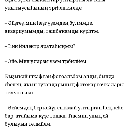
уҡытыусыһының эргәһенә килде:
– Әйҙәгеҙ, мин һеҙгә үҙемдең бүлмәмде,
аквариумымды, ташбаҡамды күрһәтәм.
– Һин йәнлектәр яратаһыңмы?
– Эйе. Мин уларҙы үҙем тәрбиәләйем.
Ҡыҙыҡай шкафтан фотоальбом алды, бында
әсәһенең, яҡын туғандарының фотокарточкалары
теҙелгән икән.
– Әсәйемдең бер кейәүгә сыҡмай ултырған һеңлеһе
бар, атайыма күҙе төшкән. Тик мин уның әсәй
булыуын теләмәйем.