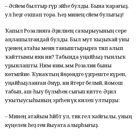
– Әсәйем былтыр гүр эйәһе булды. Бына ҡарағыҙ,
ул һеҙгә оҡшап тора. Һеҙ минең әсәйем булығыҙ!
Ҡапыл Розалияға Әҙиләнең саҡырыуының сере
аңлашылғандай булды. Был мут ҡыҙыҡай уны
үҙенең атаһы менән таныштырырға тип алып
ҡайттымы икән ни? Табында уңайһыҙ тынлыҡ
урынлашты. Нимә-нимә, әммә Розалия быны
көтмәгәйне. Ҡунаҡтың йөҙөндәге үҙгәреште күреп,
уңайһыҙланған Әнүәр, ни әйтергә белмәй, йомош
табып, аш-һыу бүлмәһенә сығып китте. Әҙилә
уҡытыусыһының эргәһенә үк килеп ултырҙы:
– Минең атайым һәйбәт ул, тик гел ҡайғылы, уның
күңелен һеҙ генә йыуата алырһығыҙ.