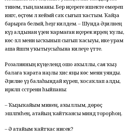
тинем, тыңламаны. Бер иҫереге ишекте емереп
ингәс, өҫтөмә лә кеймәй саҡ сығып ҡастым. Ҡайҙа
барырға белмәй, һеҙгә килдем. – Шунда Әҙиләнең
күҙ алдынан үҙен ҡармаған иҫерек ирҙең ҡулы,
көс-хәл менән ысҡынып сығып ҡасыуы, ике урам
аша йәшәгән уҡытыусыһына килеүе үтте.
Розалияның күңелендә ошо аҡыллы, сая ҡыҙ
балаға ҡарата наҙлы хис яңы көс менән уянды.
Әҙиләне үҙ балаһындай күреп, ҡосаҡлап алды,
иркәләп сәстәренән һыйпаны:
– Ҡыҙыҡайым минең, аҡыллым, дөрөҫ
эшләгәнһең, атайың ҡайтҡансы миндә торорһоң.
– Ә атайым ҡайтҡас нисек?