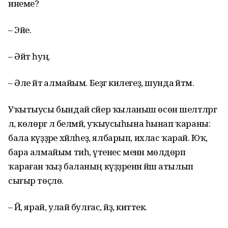
инеме?
– Эйе.
– Әйт һуң.
– Әле әйтә алмайым. Беҙгә килегеҙ, шунда әйтәм.
Уҡытыусы бындай сәйер ҡыланыш өсөн шелтәләргә
лә, көлөргә лә белмәй, уҡыусыһына һынап ҡараны:
бала күҙҙәре хәйләһеҙ, ялбарып, ихлас ҡарай. Юҡ,
бара алмайым тиһә, үтенес менән мөлдөрәп
ҡараған ҡыҙ баланың күҙҙәренән йәш атылып
сығыр төҫлө.
– Йә, ярай, улай булғас, әйҙә, киттек.