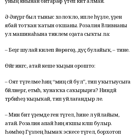
уның янынан битараф үтеп китә алмай.
Ә Әнүәргә был тыныс холоҡло, ипле һүҙле, үҙен
ябай тотҡан ҡатын оҡшаны. Розалия Вәливнаны
ул машинаһына тиклем оҙата сыҡты ла:
– Беҙгә шулай килеп йөрөгөҙ, дуҫ булайыҡ, – тине.
Өйгә ингәс, атай кеше ҡыҙын орошто:
– Оят түгелме һиңә “миңә әсәй бул”, тип уҡытыусыға
бәйләнергә, етмәһә, ҡунаҡҡа саҡырырға? Ниндәй
тәрбиәһеҙ ҡыҙыҡай, тип уйлағандыр әле.
– Мин бит үҙемде генә түгел, һине лә уйлайым,
атай. Розалия апай һиңә яҡшы кәләш булыр.
Һөмһөҙ Гүзәлең һымаҡ эскесе түгел, борхотоп