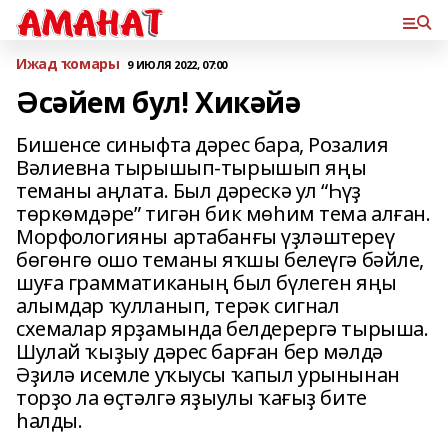
Ижад ҡомары
9 ИЮЛЯ 2022, 07:00
Әсәйем бул! Хикәйә
Бишенсе синыфта дәрес бара, Розалия
Вәлиевна тырышып-тырышып яңы
теманы аңлата. Был дәрескә ул “Һүҙ
төркөмдәре” тигән бик мөһим тема алған.
Морфологияны артабанғы үҙләштереү
бөгөнгө ошо теманы яҡшы белеүгә бәйле,
шуға грамматиканың был бүлеген яңы
алымдар ҡулланып, терәк сигнал
схемалар ярҙамында белдерергә тырыша.
Шулай ҡыҙыу дәрес барған бер мәлдә
Әҙилә исемле уҡыусы ҡапыл урынынан
торҙо ла өҫтәлгә яҙыулы ҡағыҙ бите
һалды.