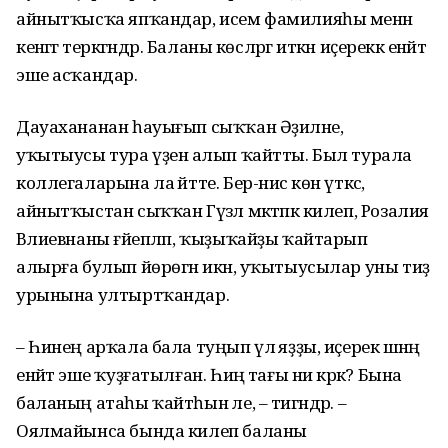
айнытҡысҡа япҡандар, исем фамилияһы менән
кенәгәгә теркәгәндәр. Баланы көсләргә иткән иҫереккә енәйәт
эше асҡандар.
Дауахананан һауығып сыҡҡан Әҙиләне,
уҡытыусы тура үҙенә алып ҡайтты. Был турала
коллегаларына ла әйтте. Бер-нисә көн үткәс,
айнытҡыстан сыҡҡан Гүзәл мәктәпкә килеп, Розалия
Вәлиевнаны ғәйепләп, ҡыҙыҡайҙы ҡайтарып
алырға булып йөрөгән икән, уҡытыусылар уны тиҙ
урынына ултыртҡандар.
– Һинең арҡала бала туңып үлә яҙҙы, иҫерек әшнәңә
енәйәт эше ҡуҙғатылған. Һиңә тағы ни кәрәк? Бына
баланың атаһы ҡайтһын әле, – тигәндәр. –
Оялмайынса бында килеп баланы