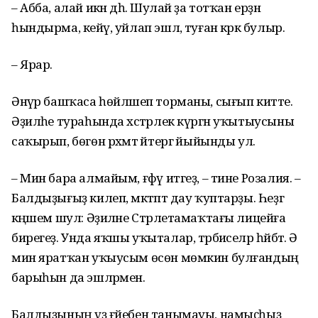
– Абба, алай икән дәһә. Шулай ҙа тотҡан ерҙән
һындырма, кейәү, уйлап эшлә, туған кәрәк булыр.
– Ярар.
Әнүәр башҡаса һөйләшеп торманы, сығып китте.
Әҙиләһе тураһында хәстәрлек күргән уҡытыусыны
саҡырып, бөгөн рәхмәт әйтергә йыйынды ул.
– Мин бара алмайым, ғәфү итгеҙ, – тине Розалия. –
Балдыҙығыҙ килеп, мәктәптә дау ҡуптарҙы. Һеҙгә
кәңәшем шул: Әҙиләне Стәрлетамаҡтағы лицейға
бирегеҙ. Унда яҡшы уҡыталар, тәрбиәселәр һәйбәт. Ә
мин яратҡан уҡыусым өсөн мөмкин булғандың
барыһын да эшләрмен.
Балдыҙының үҙ ғәйебен танымауы, намыҫһыҙ