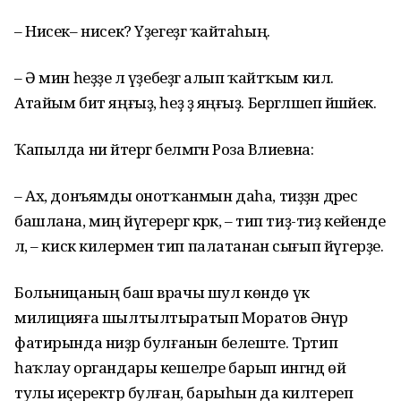
– Нисек– нисек? Үҙегеҙгә ҡайтаһың.
– Ә мин һеҙҙе лә үҙебеҙгә алып ҡайтҡым килә.
Атайым бит яңғыҙ, һеҙ ҙә яңғыҙ. Бергәләшеп йәшәйек.
Ҡапылда ни әйтергә белмәгән Роза Вәлиевна:
– Ах, донъямды онотҡанмын даһа, тиҙҙән дәрес
башлана, миңә йүгерергә кәрәк, – тип тиҙ-тиҙ кейенде
лә, – кискә килермен тип палатанан сығып йүгерҙе.
Больницаның баш врачы шул көндө үк
милицияға шылтылтыратып Моратов Әнүәр
фатирында ниҙәр булғанын белеште. Тәртип
һаҡлау органдары кешеләре барып ингәндә өй
тулы иҫеректәр булған, барыһын да килтереп