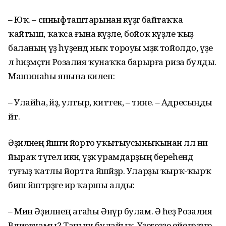
– Юҡ. – синыфташтарынан кәүҙәгә байтаҡҡа
ҡайтыш, ҡаҡса ғына кәүҙәле, бойоҡ күҙле ҡыҙ
баланың үҙ һүҙендә ныҡ тороуы мәҙәк тойолдо, үҙе
лә һиҙмәҫтән Розалия ҡунаҡҡа барырға риза булды.
Машинаһы янына килеп:
– Улайһа, әйҙә, ултыр, киттек, – тине. – Адресыңды
әйт.
Әҙиләнең йәшәгән йорто уҡытыусыныҡынан әллә ни
йыраҡ түгел икән, үҙәк урамдарҙың береһендә
туғыҙ ҡатлы йортта йәшәйҙәр. Уларҙы ҡырҡ-ҡырҡ
биш йәштәрҙәге ир ҡаршы алды:
– Мин Әҙиләнең атаһы Әнүәр булам. Ә һеҙ Розалия
Вәлиевнамы? Таныш булайыҡ. Үҙегеҙҙе өйөгөҙҙәге