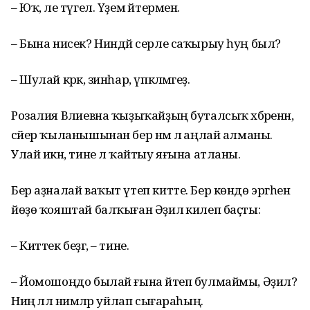
– Юҡ, әле түгел. Үҙем әйтермен.
– Бына нисек? Ниндәй серле саҡырыу һуң был?
– Шулай кәрәк, зинһар, үпкәләмәгеҙ.
Розалия Вәлиевна ҡыҙыҡайҙың буталсыҡ хәбәренән,
сәйер ҡыланышынан бер нәмә лә аңлай алманы.
Улай икән, тине лә ҡайтыу яғына атланы.
Бер аҙналай ваҡыт үтеп китте. Бер көндө эргәһенә
йөҙө ҡояштай балҡыған Әҙилә килеп баҫты:
– Киттек беҙгә, – тине.
– Йомошоңдо былай ғына әйтеп булмаймы, Әҙилә?
Ниңә әллә нимәләр уйлап сығараһың.