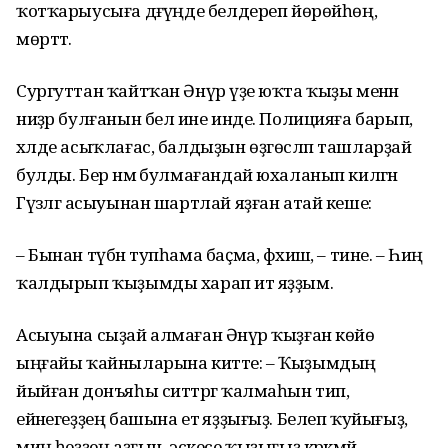
ҡотҡарыусыға дәғүәңде белдереп йөрөйһөң,
мөртәт.
Сургуттан ҡайтҡан Әнүәр үҙе юҡта ҡыҙы менән
ниҙәр булғанын белә ине инде. Полицияға барып,
хәлде асыҡлағас, балдыҙын өҙгөсләп ташларҙай
булды. Бер нәмә булмағандай юхаланып килгән
Гүзәлгә асыуынан шартлай яҙған атай кеше:
– Бынан түбән тупһама баҫма, фәхишә, – тине. – Һиңә
ҡалдырып ҡыҙымды харап итә яҙҙым.
Асыуына сыҙай алмаған Әнүәр ҡыҙған көйө
ыңғайы ҡайныларына китте: – Ҡыҙымдың
йыйған донъяһы ситтәргә ҡалмаһын тип,
ейәнегеҙҙең башына етә яҙҙығыҙ. Белеп ҡуйығыҙ,
миңә һеҙҙең аҙғын, эскесе ҡыҙығыҙ кәрәкмәй.