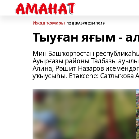
Ижад ҡомары
12 ДЕКАБРЯ 2024, 10:19
Тыуған яғым - 
Мин Башҡортостан республикаһ
Ауырғазы районы Талбазы ауылы
Алина, Рәшит Назаров исемендәг
уҡыусыһы. Етәксеһе: Сатлыҡова 