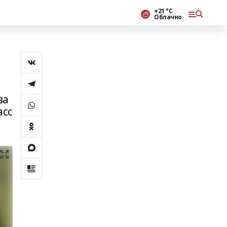
+21 °С
Облачно
ва
асс