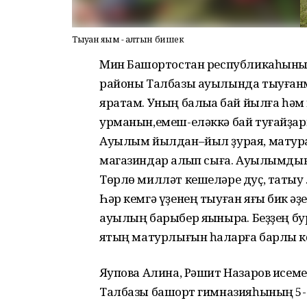
Тыуған яғым - алтын бишек
Мин Башҡортостан республикаһыны
районы Талбазы ауылында тыуғанм
яратам. Уның балыҡҡа бай йылға һәм
урманын,емеш-еләккә бай туғайҙары
Ауылым йылдан–йыл ҙурая, матурая.
магазиндар ҡалҡып сыға. Ауылымды
Төрлө милләт кешеләре дуҫ, татыу 
Һәр кемгә үҙенең тыуған яғы бик ҡә
ауылың барыбер яҡыныраҡ. Беҙҙең б
яҡтың матурлығын һаҡларға барлыҡ 
Яҡупова Алина, Рәшит Назаров исем
Талбазы башҡорт гимназияһының 5-