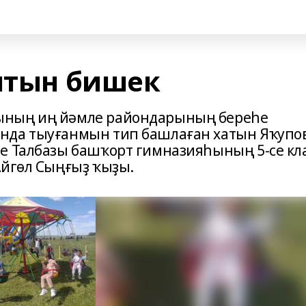
алтын бишек
ының иң йәмле райондарының береһе
нда тыуғанмын тип башлаған хатын Яҡупо
е Талбазы башҡорт гимназияһының 5-се кл
Айгөл Сыңғыҙ ҡыҙы.