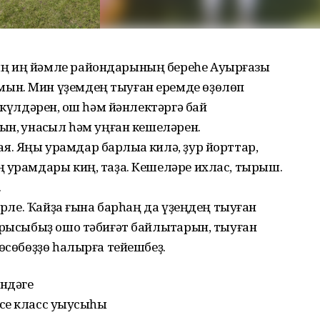
ң иң йәмле райондарының береһе Ауырғазы
ын. Мин үҙемдең тыуған еремде өҙөлөп
 күлдәрен, ҡош һәм йәнлектәргә бай
н, ҡунаҡсыл һәм уңған кешеләрен.
 Яңы урамдар барлыҡҡа килә, ҙур йорттар,
ң урамдары киң, таҙа. Кешеләре ихлас, тырыш.
.
ҙерле. Ҡайҙа ғына барһаң да үҙеңдең тыуған
урысыбыҙ ошо тәбиғәт байлыҡтарын, тыуған
көсөбөҙҙө һалырға тейешбеҙ.
ендәге
се класс уҡыусыһы