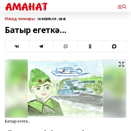
Ижад ҡомары
18 ФЕВРАЛЯ , 08:45
Батыр егеткә...
Батыр егеткә...