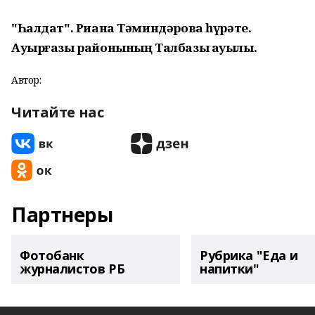
"Һалдат". Риана Тәминдәрова һүрәте.
Ауырғазы районының Талбазы ауылы.
Автор:
Читайте нас
Партнеры
Фотобанк
Рубрика "Еда и
журналистов РБ
напитки"