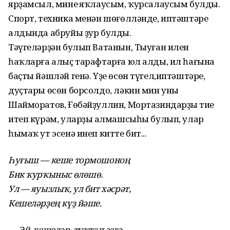
ярҙамсыл, минең яҡлаусым, ҡурсалаусым булды.
Спорт, техника менән шөғөлләнде, иптәштәре
алдында абруйы ҙур булды.
Тәүгеләрҙән булып Ватанын, Тыуған илен
һаҡларға алыҫ тарафтарға юл алды, ил һағына
баҫты йәшләй генә. Үҙе өсөн түгел,иптәштәре,
дуҫтары өсөн борсолдо, ләкин мин уны
Шайморатов, Ғөбәйҙуллин, Мортазиндарҙың тиңе
итеп күрәм, уларҙың алмашсыһы булып, улар
һымаҡ ут эсенә инеп китте бит...
Һуғыш — кеше тормошоноң
Бик ҡурҡыныс өлөшө.
Ул — яуызлыҡ, ул бит хәсрәт,
Кешеләрҙең күҙ йәше.
— Эй, кешеләр, туҡтап әҙгә,