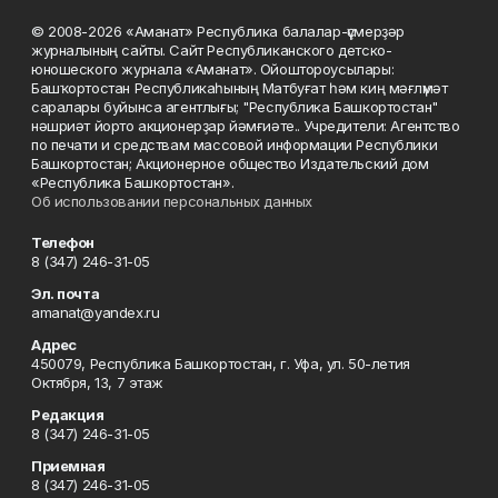
© 2008-2026 «Аманат» Республика балалар-үҫмерҙәр
журналының сайты. Сайт Республиканского детско-
юношеского журнала «Аманат». Ойоштороусылары:
Башҡортостан Республикаһының Матбуғат һәм киң мәғлүмәт
саралары буйынса агентлығы; "Республика Башкортостан"
нәшриәт йорто акционерҙар йәмғиәте.. Учредители: Агентство
по печати и средствам массовой информации Республики
Башкортостан; Акционерное общество Издательский дом
«Республика Башкортостан».
Об использовании персональных данных
Телефон
8 (347) 246-31-05
Эл. почта
amanat@yandex.ru
Адрес
450079, Республика Башкортостан, г. Уфа, ул. 50-летия
Октября, 13, 7 этаж
Редакция
8 (347) 246-31-05
Приемная
8 (347) 246-31-05