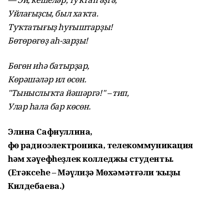
Уйлағыҙсы, был хаҡта.
Туҡтатығыҙ һуғыштарҙы!
Бөтөрөгөҙ аһ-зарҙы!
Бөгөн иһә батырҙар,
Көрәшәләр ил өсөн.
"Тыныслыҡта йәшәргә!" – тип,
Улар һала бар көсөн.
Элина Сафиуллина,
Өфө радиоэлектроника, телекоммуникация
һәм хәүефһеҙлек колледжы студенты.
(Етәксеһе – Мәүлиҙә Мөхәмәтғәли ҡыҙы
Килдебаева.)