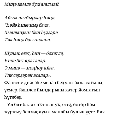
Миңә йәмле бул(а)алмай.
Айым шыбырлар һиңә:
"Һөйә һине ҡыҙ бала.
Хыялыйҙың был һүҙҙәре
Тик һиңә бағышлана.
Шулай, егет, һин — бәхетле,
Һине бит яраталар.
Ә миңә — моңһоу айға,
Тик серҙәрен асалар».
Фәнисемдең әсәһе менән беҙ уның бала сағының,
үҫмер, йәшлек йылдарының хәтер йомғағын
һүтәбеҙ.
– Ул бит бала саҡтан шуҡ, етеҙ, өлгөр һәм
ҡурҡыу белмәҫ ауыл малайы булып үҫте. Бик