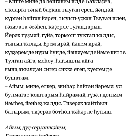
– Китте минең дә һөйгәнем илде Һаҡларға,
яҡларға тәпәй баҫҡан тыуған ерен, йәндәй
күргән һөйгән йәрен, тыуып-­үҫкән Тыуған илен,
ғәзиз ата-әсәһен, ҡәҙерле туғандарын.
Йөрәк түҙмәй, гүйә, тормош туҡтап ҡалды,
тынып ҡалды. Ерем иңрәй, йәнем иңрәй,
күҙҙәремдең нуры һүнде, йәшәүемдең йәме китте.
Тулған айға, моңһоу, һағышлы айға
ғына,аҡылдан сигер сиккә етеп, күңелемде
бушатам.
– Айым, минең, еткер, зинһар һөйгән йәремә: ул
булмағас ҡоштарым һайрамай, гүзәл донъям
йәмһеҙ, йәнһеҙ ҡалды. Тиҙерәк ҡайтһын
батырым, тиҙерәк бөтһөн ҡәһәрле һуғыш.
Айым, дуҫ-серҙәшкәйем,
Еткер минең һөйөүҙе,