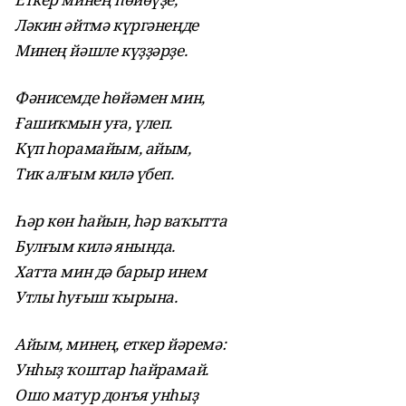
Ләкин әйтмә күргәнеңде
Минең йәшле күҙҙәрҙе.
Фәнисемде һөйәмен мин,
Ғашиҡмын уға, үлеп.
Күп һорамайым, айым,
Тик алғым килә үбеп.
Һәр көн һайын, һәр ваҡытта
Булғым килә янында.
Хатта мин дә барыр инем
Утлы һуғыш ҡырына.
Айым, минең, еткер йәремә:
Унһыҙ ҡоштар һайрамай.
Ошо матур донъя унһыҙ