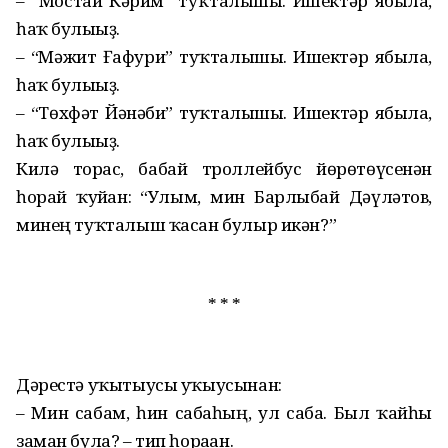
– “Мостай Кәрим” туҡталышы. Ишектәр ябыла,
һаҡ булығыҙ.
– “Мәжит Ғафури” туҡталышы. Ишектәр ябыла,
һаҡ булығыҙ.
– “Төхфәт Йәнәби” туҡталышы. Ишектәр ябыла,
һаҡ булығыҙ.
Килә торғас, бабай троллейбус йөрөтөүсенән
һорай ҡуйған: “Улым, мин Барлыбай Дәүләтов,
минең туҡталыш ҡасан булыр икән?”
* * *
Дәрестә уҡытыусы уҡыусынан:
– Мин сабам, һин сабаһың, ул саба. Был ҡайһы
заман була? – тип һораған.