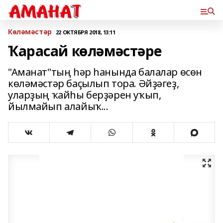
Көләмәстәр
22 ОКТЯБРЯ 2018, 13:11
Ҡарасай көләмәстәре
"Аманат"тың һәр һанында балалар өсөн
көләмәстәр баҫылып тора. Әйҙәгеҙ,
уларҙың ҡайһы берҙәрен уҡып,
йылмайып алайыҡ...