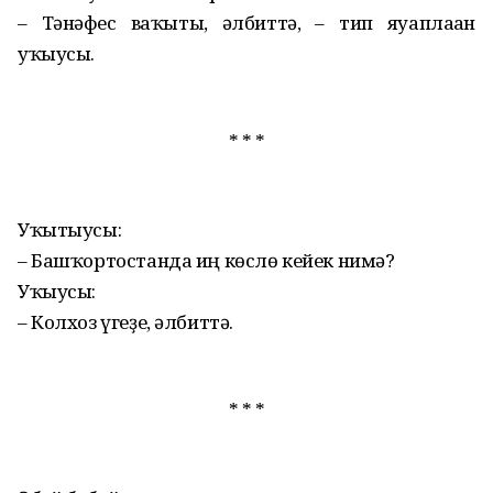
– Тәнәфес ваҡыты, әлбиттә, – тип яуаплаған
уҡыусы.
* * *
Уҡытыусы:
– Башҡортостанда иң көслө кейек нимә?
Уҡыусы:
– Колхоз үгеҙе, әлбиттә.
* * *