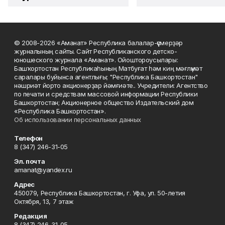
© 2008-2026 «Аманат» Республика балалар-үҫмерҙәр
журналының сайты. Сайт Республиканского детско-
юношеского журнала «Аманат». Ойоштороусылары:
Башҡортостан Республикаһының Матбуғат һәм киң мәғлүмәт
саралары буйынса агентлығы; "Республика Башкортостан"
нәшриәт йорто акционерҙар йәмғиәте.. Учредители: Агентство
по печати и средствам массовой информации Республики
Башкортостан; Акционерное общество Издательский дом
«Республика Башкортостан».
Об использовании персональных данных
Телефон
8 (347) 246-31-05
Эл. почта
amanat@yandex.ru
Адрес
450079, Республика Башкортостан, г. Уфа, ул. 50-летия
Октября, 13, 7 этаж
Редакция
8 (347) 246-31-05