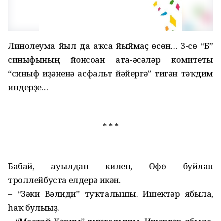
Линолеумға йыл да аҡса йыймаҫ өсөн… 3-сө “Б”
синыфының йонсоған ата-әсәләр комитеты
“синыф иҙәненә асфальт йәйергә” тигән тәҡдим
индерҙе…
* * *
Бабай, ауылдан килеп, Өфө буйлап
троллейбуста елдерә икән.
– “Зәки Вәлиди” туҡталышы. Ишектәр ябыла,
һаҡ булығыҙ.