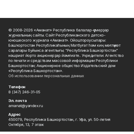
© 2008-2026 «Аманат» Республика балалар-үҫмерҙәр
журналының сайты. Сайт Республиканского детско-
юношеского журнала «Аманат». Ойоштороусылары:
Башҡортостан Республикаһының Матбуғат һәм киң мәғлүмәт
саралары буйынса агентлығы; "Республика Башкортостан"
нәшриәт йорто акционерҙар йәмғиәте.. Учредители: Агентство
по печати и средствам массовой информации Республики
Башкортостан; Акционерное общество Издательский дом
«Республика Башкортостан».
Об использовании персональных данных
Телефон
8 (347) 246-31-05
Эл. почта
amanat@yandex.ru
Адрес
450079, Республика Башкортостан, г. Уфа, ул. 50-летия
Октября, 13, 7 этаж
Редакция