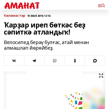
Көләмәстәр
15 МАЯ 2019, 12:16
Ҡарҙар иреп бөткәс беҙ
сәпиткә атландыҡ!
Велосипед берәү булғас, атай менән
алмашлап йөрөйбеҙ.