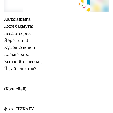
Халыҡ ашыға,
Китә баҫыуға:
Бесәне серей-
Йөрәге яна!
Күфәйкә кейеп
Еләккә бара.
Был кайhы ваkыт,
Йә, әйтеп kара?
(Көзлейәй)
фото: ПИКАБУ