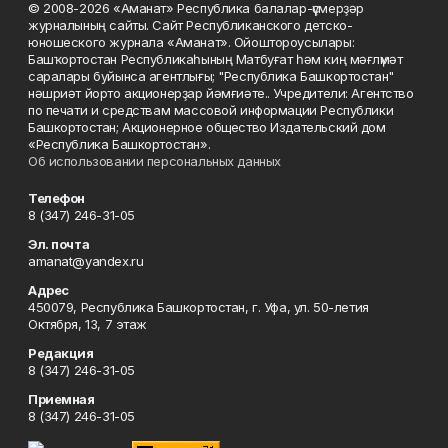
© 2008-2026 «Аманат» Республика балалар-үҫмерҙәр
журналының сайты. Сайт Республиканского детско-
юношеского журнала «Аманат». Ойоштороусылары:
Башҡортостан Республикаһының Матбуғат һәм киң мәғлүмәт
саралары буйынса агентлығы; "Республика Башкортостан"
нәшриәт йорто акционерҙар йәмғиәте.. Учредители: Агентство
по печати и средствам массовой информации Республики
Башкортостан; Акционерное общество Издательский дом
«Республика Башкортостан».
Об использовании персональных данных
Телефон
8 (347) 246-31-05
Эл. почта
amanat@yandex.ru
Адрес
450079, Республика Башкортостан, г. Уфа, ул. 50-летия
Октября, 13, 7 этаж
Редакция
8 (347) 246-31-05
Приемная
8 (347) 246-31-05