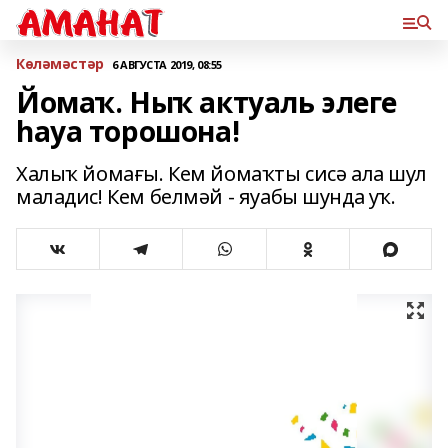
Көләмәстәр
6 АВГУСТА 2019, 08:55
Йомаҡ. Ныҡ актуаль элеге
һауа торошона!
Халыҡ йомағы. Кем йомаҡты сисә ала шул
маладис! Кем белмәй - яуабы шунда уҡ.