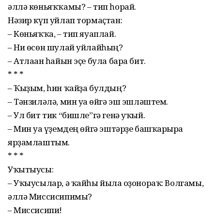
әллә көньяҡҡамы? – тип һорай.
Нәзир күп уйлап тормаҫтан:
– Көньяҡҡа, – тип яуаплай.
– Ни өсөн шулай уйлайһың?
– Атлаған һайын эҫе була бара бит.
* * *
– Ҡыҙым, һин ҡайҙа булдың?
– Тәнзиләлә, мин уға өйгә эш эшләш­тем.
– Ул бит тик “бишле”гә генә уҡый.
– Мин уға үҙемдең өйгә эштәрҙе баш­ҡа­рырға
ярҙамлаштым.
* * *
Уҡытыусы:
– Уҡыусылар, ә ҡайһы йылға оҙонораҡ: Волгамы,
әллә Миссисипимы?
– Миссисипи!