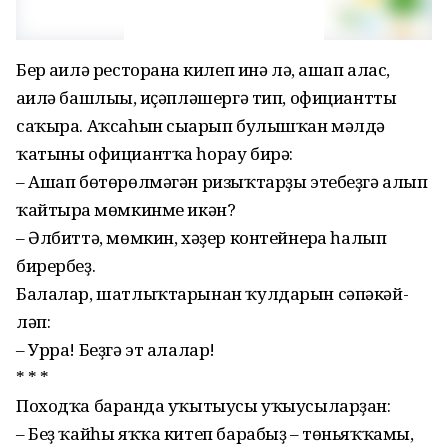
Бер ғаилә ресторанға килеп инә лә, ашап алғас,
ғаилә башлығы, иҫәплә­шер­гә тип, официантты
саҡыра. Аҡсаһын сы­ғарып булышҡан мәлдә
ҡатыны офици­антҡа һорау бирә:
– Ашап бөтөрөлмәгән ризыҡтарҙы эте­беҙгә алып
ҡайтырға мөмкинме икән?
– Әлбиттә, мөмкин, хәҙер контейнерға һалып
бирербеҙ.
Балалар, шатлыҡтарынан ҡулдарын сә­пә­кәй­
ләп:
– Урра! Беҙгә эт алалар!
* * *
Походҡа барғанда уҡытыусы уҡыусыларҙан:
– Беҙ ҡайһы яҡҡа китеп барабыҙ – төньяҡ­ҡамы,