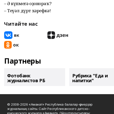
– Ә күпмегә оҙонораҡ?
– Теүәл дүрт хәрефкә!
Читайте нас
Партнеры
Фотобанк
Рубрика "Еда и
журналистов РБ
напитки"
© 2008-2026 «Аманат» Республика балалар-үҫмерҙәр
журналының сайты. Сайт Республиканского детско-
юношеского журнала «Аманат». Ойоштороусылары: