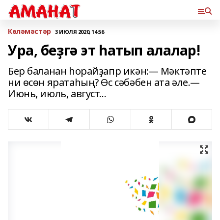
Көләмәстәр
3 ИЮЛЯ 2020, 14:56
Ура, беҙгә эт һатып алалар!
Бер баланан һорайҙапр икән:— Мәктәпте
ни өсөн яратаһың? Өс сәбәбен ата әле.—
Июнь, июль, август…