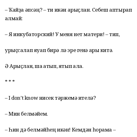
– Ҡайҙа әпсәң? – ти икән арыҫлан. Себеш аптырап
ҡалмай:
– Я инкубаторский! У меня нет матери! – тип,
урыҫсалап яуап бирә лә эре генә ары китә.
Ә Арыҫлан, шаҡ ҡатып, ятып ҡала.
* * *
– I don’t know нисек тәржемә ителә?
– Мин белмәйем.
– Һин дә белмәйһең икән! Кемдән һорама –