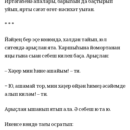
Иртәгәһенә апалары, барыһын да баҫтырып
ҡуйып, ярты сәғәт өгөт-нәсихәт уҡыған.
* * *
Йәйҙең бер эҫе көнөндә, хәлдән тайып, юл
ситендә арыҫлан ята. Ҡаршыһына йомортҡанан
яңы ғына сыҡҡан себеш килеп баҫа. Арыҫлан:
– Хәҙер мин һине ашайым! – ти.
− Юҡ, ашамай тор, мин хәҙер өйҙән һимеҙ әсәйемде
алып киләм! – ти.
Арыҫлан ышанып ятып ҡала. Ә себеш юҡ та юҡ.
Икенсе көндө тағы осратып: