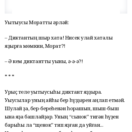
Уҡытыусы Моратты әрләй:
– Диктантың шыр хата! Нисек улай хаталы
яҙырға мөмкин, Морат?!
– Ә кем диктантты уҡыны, ә-ә-ә?!
* * *
Урыҫ теле уҡытыусыһы диктант яҙҙыра.
Уҡыусылар уның ҡайһы бер һүҙҙәрен аңлап етмәй.
Шулай ҙа, бер-береһенән һорашып, шыш-быш
ҡына яҙа башлайҙар. Уның “сынок” тигән һүҙен
барыһы ла “щенок” тип яҙған да ҡуйған...