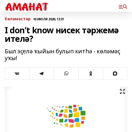
Көләмәстәр
10 ИЮЛЯ 2020, 12:31
I don’t know нисек тәржемә
ителә?
Был эҫелә ҡыйын булып китһә - көләмәҫ
уҡы!