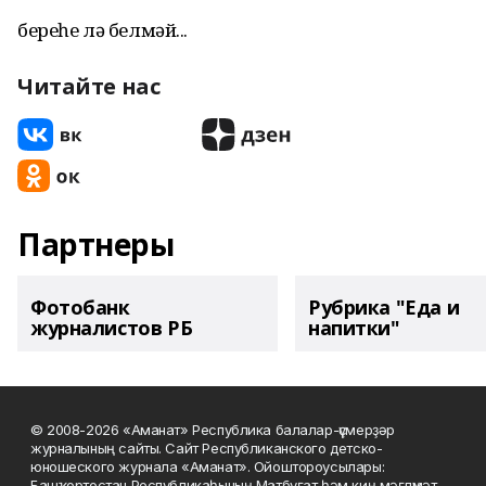
береһе лә белмәй...
Читайте нас
Партнеры
Фотобанк
Рубрика "Еда и
журналистов РБ
напитки"
© 2008-2026 «Аманат» Республика балалар-үҫмерҙәр
журналының сайты. Сайт Республиканского детско-
юношеского журнала «Аманат». Ойоштороусылары:
Башҡортостан Республикаһының Матбуғат һәм киң мәғлүмәт