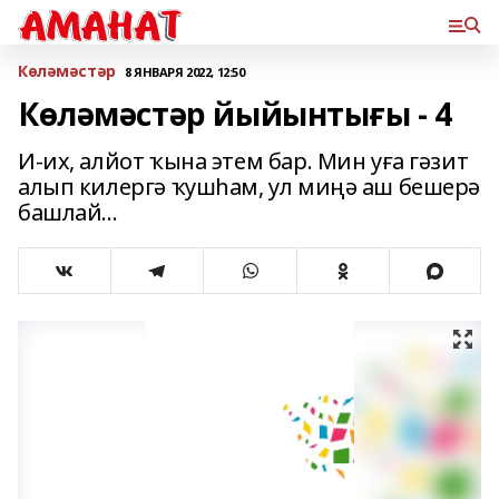
Көләмәстәр
8 ЯНВАРЯ 2022, 12:50
Көләмәстәр йыйынтығы - 4
И-их, алйот ҡына этем бар. Мин уға гәзит
алып килергә ҡушһам, ул миңә аш бешерә
башлай…