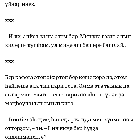
уйнар инек.
ххх
– И-их, алйот ҡына этем бар. Мин уға гәзит алып
килергә ҡушһам, ул миңә аш бешерә башлай…
ххх
Бер кафеға этен эйәртеп бер кеше керә лә, этем
һөйләшә ала тип пари тота. Әммә эте тынын да
сығармай. Баяғы кеше пари аҡсаһын түләй ҙә
моңһоуланып сығып китә.
– Һин беләһеңме, һинең арҡаңда мин күпме аҡса
отторҙом, – ти. – Һин ниңә бер һүҙ ҙә
өндәшмәнең, ә?