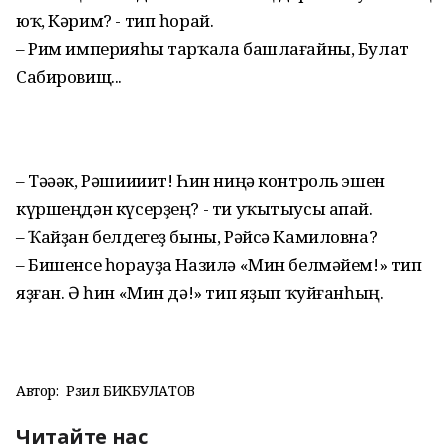
юҡ, Кәрим? - тип һорай.
– Рим империяһы тар­ҡала башлағайны, Булат
Сабировищ...
– Тәәәк, Рәшиииит! Һин ниңә контроль эшен
күршеңдән күсерҙең? - ти уҡытыусы апай.
– Ҡайҙан белдегеҙ быны, Рәйсә Камиловна?
– Бишенсе һорауҙа Назилә «Мин белмәйем!» тип
яҙған. Ә һин «Мин дә!» тип яҙып ҡуйғанһың.
Автор:
Рәзил БИКБУЛАТОВ
Читайте нас