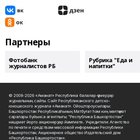
Партнеры
Фотобанк
Рубрика "Еда и
журналистов РБ
напитки"
© 2008-2026 «Аманат» Республика балалар-үҫмерҙәр
журналының сайты. Сайт Республиканского детско-
юношеского журнала «Аманат». Ойоштороусылары:
Башҡортостан Республикаһының Матбуғат һәм киң мәғлүмәт
саралары буйынса агентлығы; "Республика Башкортостан"
нәшриәт йорто акционерҙар йәмғиәте.. Учредители: Агентство
по печати и средствам массовой информации Республики
Башкортостан; Акционерное общество Издательский дом
«Республика Башкортостан».