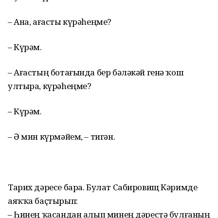
– Ана, ағасты күрәhеңме?
– Күрәм.
– Ағастың ботағында бер бәләкәй генә ҡош
ултыра, күрәhеңме?
– Күрәм.
– Ә мин күрмәйем, – тигән.
Тарих дәресе бара. Булат Сабировищ Кәримде
аяҡҡа баҫтырып:
– Һинең ҡасандан алып минең дәрестә булғаның