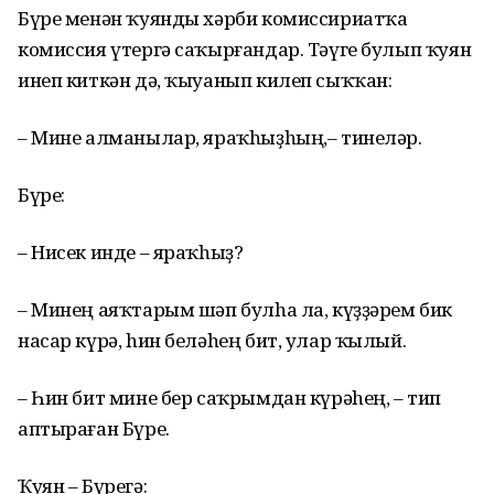
Бүре менән ҡуянды хәрби комиссириатҡа
комиссия үтергә саҡырғандар. Тәүге булып ҡуян
инеп киткән дә, ҡыуанып килеп сыҡҡан:
– Мине алманылар, яраҡhыҙhың,– тинеләр.
Бүре:
– Нисек инде – яраҡhыҙ?
– Минең аяҡтарым шәп булhа ла, күҙҙәрем бик
насар күрә, hин беләhең бит, улар ҡылый.
– Һин бит мине бер саҡрымдан күрәhең, – тип
аптыраған Бүре.
Ҡуян – Бүрегә: