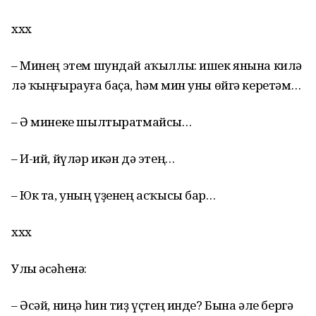
ххх
– Минең этем шундай аҡыллы: ишек янына килә
лә ҡыңғырауға баҫа, һәм мин уны өйгә керетәм…
– Ә минеке шылтыратмайсы…
– И-ий, йүләр икән дә этең…
– Юк та, уның үҙенең асҡысы бар…
ххх
Улы әсәһенә:
– Әсәй, ниңә һин тиҙ үҫтең инде? Бына әле бергә