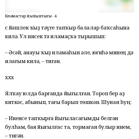
Көләмәстәр йыйынтығы - 4
Өс йәшлек ҡыҙ тәүге тапҡыр балалар баҡсаһына
килә. Ул нисек тә иламаҫҡа тырышып:
– Әсәй, анауы ҡыҙ иламаһын әле, юғиһә минең дә
илағым килә, – тигән.
ххх
Ялҡау юлда барғанда йығылған. Тороп бер аҙ
киткәс, абынып, тағы барып төшкән. Шунан һуң:
– Икенсе тапҡырға йығыласағымды белгән
булһам, бая йығылғас та, тормаған булыр инем,
– тигән.