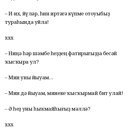
– И-их, йүләр, һин иртәгә күпме отоуыбыҙ
тураһында уйла!
ххх
– Ниңә һәр шәмбе һеҙҙең фатирығыҙҙа бесәй
ҡысҡыра ул?
– Мин уны йыуам…
– Мин дә йыуам, минеке ҡысҡырмай бит улай!
– Ә һеҙ уны һыҡмайһығыҙ мәллә?
ххх