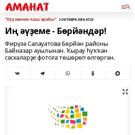
"Күҙ менән ҡаш араһы"
2 ОКТЯБРЯ 2019, 07:23
Иң әүҙеме - Бөрйәндәр!
Фирүзә Салауатова Бөрйән районы
Байназар ауылынан. Ҡырау һуҡҡан
сәскәләрҙе фотоға төшөрөп өлгөргән.