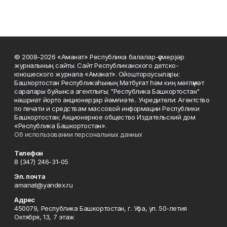
© 2008-2026 «Аманат» Республика балалар-үҫмерҙәр
журналының сайты. Сайт Республиканского детско-
юношеского журнала «Аманат». Ойоштороусылары:
Башҡортостан Республикаһының Матбуғат һәм киң мәғлүмәт
саралары буйынса агентлығы; "Республика Башкортостан"
нәшриәт йорто акционерҙар йәмғиәте.. Учредители: Агентство
по печати и средствам массовой информации Республики
Башкортостан; Акционерное общество Издательский дом
«Республика Башкортостан».
Об использовании персональных данных
Телефон
8 (347) 246-31-05
Эл. почта
amanat@yandex.ru
Адрес
450079, Республика Башкортостан, г. Уфа, ул. 50-летия
Октября, 13, 7 этаж