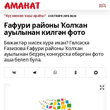
"Күҙ менән ҡаш араһы"
4 ОКТЯБРЯ 2019, 06:26
Ғафури районы Ҡолҡан
ауылынан килгән фото
Бөжәктәр нисек күрә икән? Гөлсәскә
Ғәзизова Ғафури районы Ҡолҡан
ауылынан беҙҙең конкурсҡа ебәргән фото
аша белеп була.