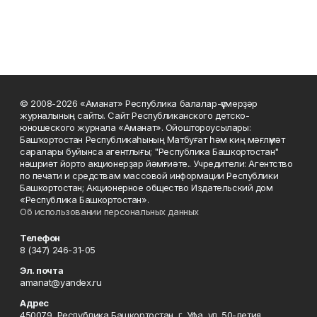
© 2008-2026 «Аманат» Республика балалар-үҫмерҙәр
журналының сайты. Сайт Республиканского детско-
юношеского журнала «Аманат». Ойоштороусылары:
Башҡортостан Республикаһының Матбуғат һәм киң мәғлүмәт
саралары буйынса агентлығы; "Республика Башкортостан"
нәшриәт йорто акционерҙар йәмғиәте.. Учредители: Агентство
по печати и средствам массовой информации Республики
Башкортостан; Акционерное общество Издательский дом
«Республика Башкортостан».
Об использовании персональных данных
Телефон
8 (347) 246-31-05
Эл. почта
amanat@yandex.ru
Адрес
450079, Республика Башкортостан, г. Уфа, ул. 50-летия