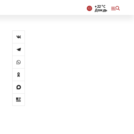
+22 °С
Дождь