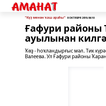
"Күҙ менән ҡаш араһы"
8 ОКТЯБРЯ 2019, 06:10
Ғафури районы
ауылынан килгә
Ҡөҙ - һоҡландырғыс мәл. Тик күр
Валеева. Ул Ғафури районы Ҡара