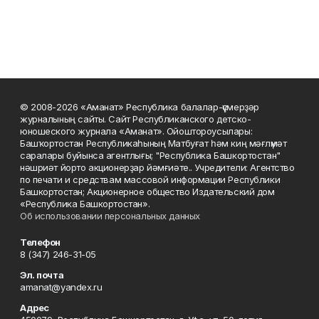
© 2008-2026 «Аманат» Республика балалар-үҫмерҙәр
журналының сайты. Сайт Республиканского детско-
юношеского журнала «Аманат». Ойоштороусылары:
Башҡортостан Республикаһының Матбуғат һәм киң мәғлүмәт
саралары буйынса агентлығы; "Республика Башкортостан"
нәшриәт йорто акционерҙар йәмғиәте.. Учредители: Агентство
по печати и средствам массовой информации Республики
Башкортостан; Акционерное общество Издательский дом
«Республика Башкортостан».
Об использовании персональных данных
Телефон
8 (347) 246-31-05
Эл. почта
amanat@yandex.ru
Адрес