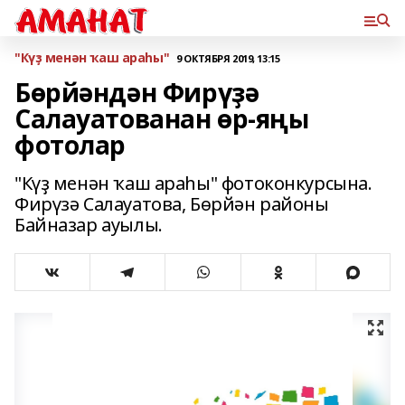
"Күҙ менән ҡаш араһы"
9 ОКТЯБРЯ 2019, 13:15
Бөрйәндән Фирүҙә
Салауатованан өр-яңы
фотолар
"Күҙ менән ҡаш араһы" фотоконкурсына.
Фирүзә Салауатова, Бөрйән районы
Байназар ауылы.