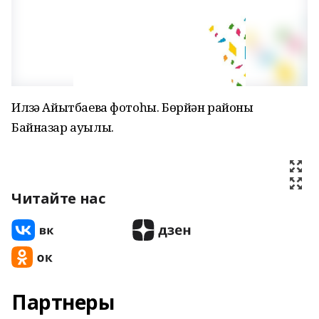
Илүзә Айытбаева фотоһы. Бөрйән районы
Байназар ауылы.
Читайте нас
Партнеры