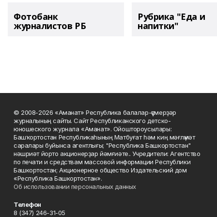
Фотобанк
Рубрика "Еда и
журналистов РБ
напитки"
© 2008-2026 «Аманат» Республика балалар-үҫмерҙәр
журналының сайты. Сайт Республиканского детско-
юношеского журнала «Аманат». Ойоштороусылары:
Башҡортостан Республикаһының Матбуғат һәм киң мәғлүмәт
саралары буйынса агентлығы; "Республика Башкортостан"
нәшриәт йорто акционерҙар йәмғиәте.. Учредители: Агентство
по печати и средствам массовой информации Республики
Башкортостан; Акционерное общество Издательский дом
«Республика Башкортостан».
Об использовании персональных данных
Телефон
8 (347) 246-31-05