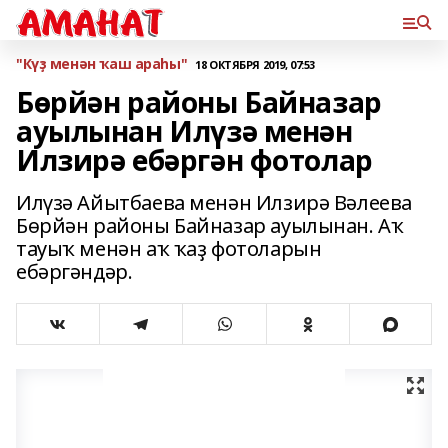
"Күҙ менән ҡаш араһы"
18 ОКТЯБРЯ 2019, 07:53
Бөрйән районы Байназар
ауылынан Илүзә менән
Илзирә ебәргән фотолар
Илүзә Айытбаева менән Илзирә Вәлеева
Бөрйән районы Байназар ауылынан. Аҡ
тауыҡ менән аҡ ҡаҙ фотоларын
ебәргәндәр.