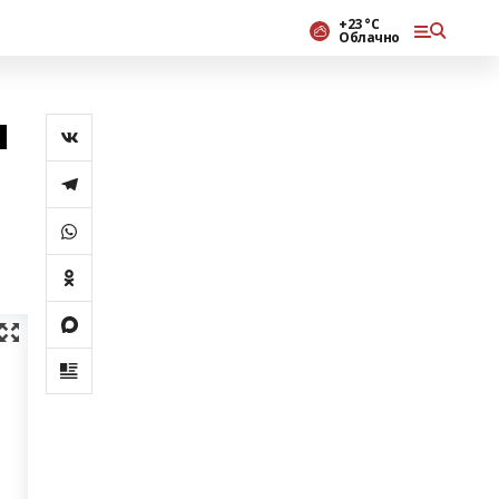
+23 °С
Облачно
н