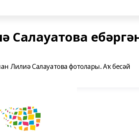
ә Салауатова ебәргә
н Лилиә Салауатова фотолары. Аҡ бесәй