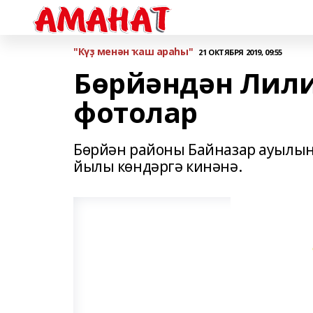
"Күҙ менән ҡаш араһы"
21 ОКТЯБРЯ 2019, 09:55
Бөрйәндән Лили
фотолар
Бөрйән районы Байназар ауылына
йылы көндәргә кинәнә.