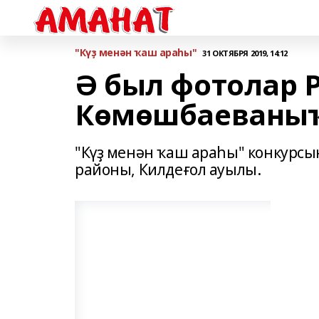
"Күҙ менән ҡаш араһы"
31 ОКТЯБРЯ 2019, 14:12
Ә был фотолар 
Көмөшбаеваны
"Күҙ менән ҡаш араһы" конкурсы
районы, Килдеғол ауылы.