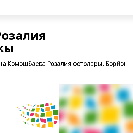
Розалия
ҡы
на Көмөшбаева Розалия фотолары, Бөрйән