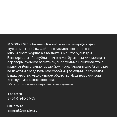
© 2008-2026 «Аманат» Республика балалар-үҫмерҙәр
журналының сайты. Сайт Республиканского детско-
юношеского журнала «Аманат». Ойоштороусылары:
Башҡортостан Республикаһының Матбуғат һәм киң мәғлүмәт
саралары буйынса агентлығы; "Республика Башкортостан"
нәшриәт йорто акционерҙар йәмғиәте.. Учредители: Агентство
по печати и средствам массовой информации Республики
Башкортостан; Акционерное общество Издательский дом
«Республика Башкортостан».
Об использовании персональных данных
Телефон
8 (347) 246-31-05
Эл. почта
amanat@yandex.ru