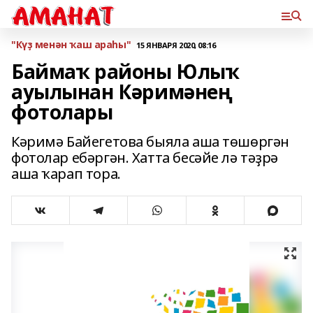
"Күҙ менән ҡаш араһы"
15 ЯНВАРЯ 2020, 08:16
Баймаҡ районы Юлыҡ
ауылынан Кәримәнең
фотолары
Кәримә Байегетова быяла аша төшөргән
фотолар ебәргән. Хатта бесәйе лә тәҙрә
аша ҡарап тора.