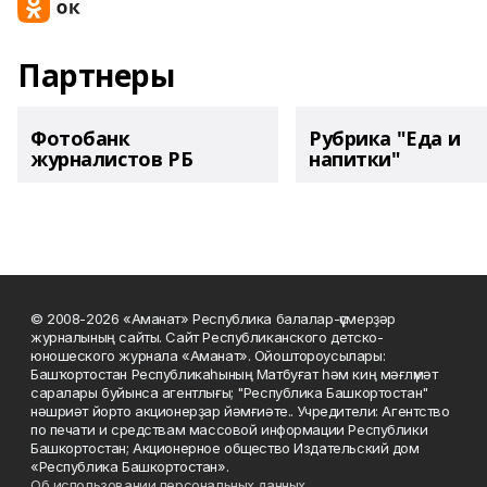
Партнеры
Фотобанк
Рубрика "Еда и
журналистов РБ
напитки"
© 2008-2026 «Аманат» Республика балалар-үҫмерҙәр
журналының сайты. Сайт Республиканского детско-
юношеского журнала «Аманат». Ойоштороусылары:
Башҡортостан Республикаһының Матбуғат һәм киң мәғлүмәт
саралары буйынса агентлығы; "Республика Башкортостан"
нәшриәт йорто акционерҙар йәмғиәте.. Учредители: Агентство
по печати и средствам массовой информации Республики
Башкортостан; Акционерное общество Издательский дом
«Республика Башкортостан».
Об использовании персональных данных