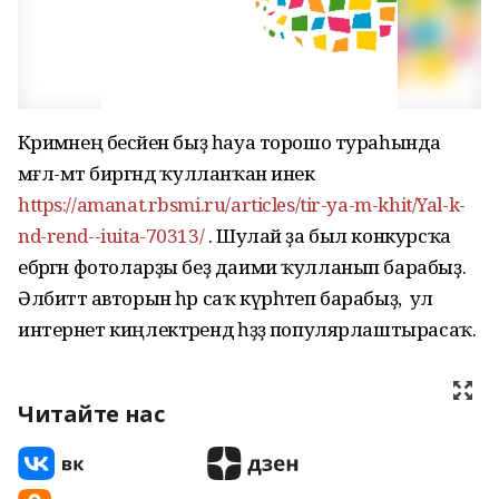
Кәримәнең бесәйен быҙ һауа торошо тураһында
мәғл-мәт биргәндә ҡулланҡан инек
https://amanat.rbsmi.ru/articles/tir-ya-m-khit/Yal-k-
nd-rend--iuita-70313/
. Шулай ҙа был конкурсҡа
ебәргән фотоларҙы беҙ даими ҡулланып барабыҙ.
Әлбиттә авторын һәр саҡ күрһәтеп барабыҙ, ә ул
интернет киңлектәрендә һәҙҙә популярлаштырасаҡ.
Читайте нас