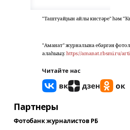
"Таштуғайҙын айлы кистәре" һәм "Ҡ
"Аманат" журналына ебәргән фото
алаһығыҙ:
https://amanat.rbsmi.ru/art
Читайте нас
Партнеры
Фотобанк журналистов РБ