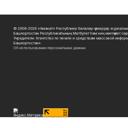
© 2008-2026 «Аманат» Республика балалар-үҫмерҙәр журналын
Башҡортостан Республикаһының Матбуғат һәм киң мәғлүмәт сар
Учредители: Агентство по печати и средствам массовой инфор
Башкортостан».
Об использовании персональных данных