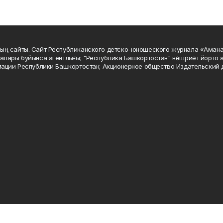
ың сайты. Сайт Республиканского детско-юношеского журнала «Аман
алары буйынса агентлығы; "Республика Башкортостан" нәшриәт йорто а
мации Республики Башкортостан; Акционерное общество Издательский