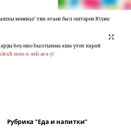
ышҡы мөғжиҙә" тип атаған был эштәрен Юлиә:
ларҙы һеҙ ошо һылтынма аша үтеп ҡарай
icles/k-men-n-ash-ara-y/
Рубрика "Еда и напитки"