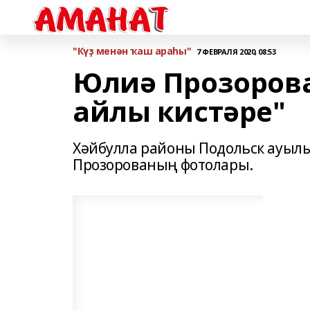
"Күҙ менән ҡаш араһы"
7 ФЕВРАЛЯ 2020, 08:53
Юлиә Прозоров
айлы кистәре"
Хәйбулла районы Подольск ауыл
Прозорованың фотолары.