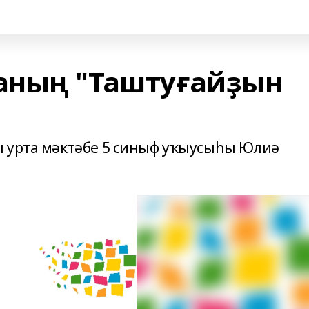
аның "Таштуғайҙын
ы урта мәктәбе 5 синыф уҡыусыһы Юлиә