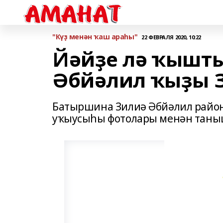
"Күҙ менән ҡаш араһы"
22 ФЕВРАЛЯ 2020, 10:22
Йәйҙе лә ҡышты
Әбйәлил ҡыҙы 
Батыршина Зилиә Әбйәлил районы
уҡыусыһы фотолары менән тан