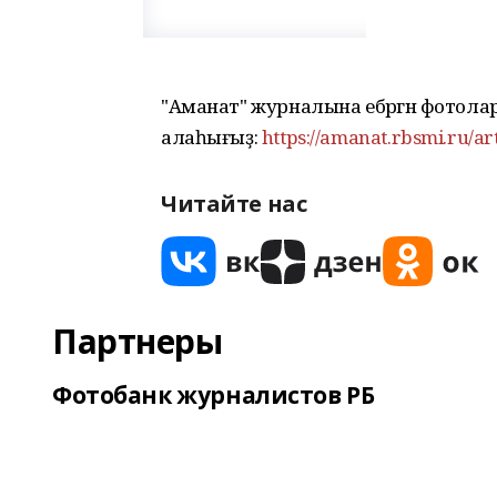
"Аманат" журналына ебәргән фотол
алаһығыҙ:
https://amanat.rbsmi.ru/ar
Читайте нас
Партнеры
Фотобанк журналистов РБ