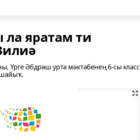
 ла яратам ти
Зилиә
, Үрге Әбдрәш урта мәктәбенең 6-сы класс
ышайыҡ.