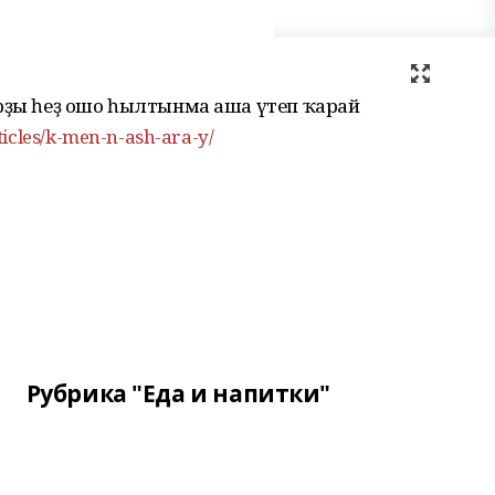
арҙы һеҙ ошо һылтынма аша үтеп ҡарай
ticles/k-men-n-ash-ara-y/
Рубрика "Еда и напитки"