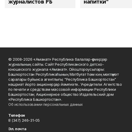
журналистов РБ
напитки"
© 2008-2026 «Аманат» Республика балалар-үҫмерҙәр
журналының сайты. Сайт Республиканского детско-
юношеского журнала «Аманат». Ойоштороусылары:
Башҡортостан Республикаһының Матбуғат һәм киң мәғлүмәт
саралары буйынса агентлығы; "Республика Башкортостан"
нәшриәт йорто акционерҙар йәмғиәте.. Учредители: Агентство
по печати и средствам массовой информации Республики
Башкортостан; Акционерное общество Издательский дом
«Республика Башкортостан».
Об использовании персональных данных
Телефон
8 (347) 246-31-05
Эл. почта