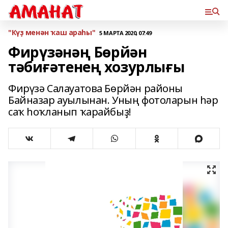
"Күҙ менән ҡаш араһы"
5 МАРТА 2020, 07:49
Фирүзәнәң Бөрйән
тәбиғәтенең хозурлығы
Фирүзә Салауатова Бөрйән районы
Байназар ауылынан. Уның фотоларын һәр
саҡ һоҡланып ҡарайбыҙ!