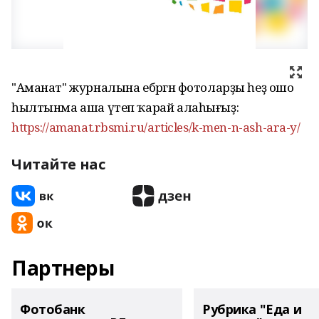
"Аманат" журналына ебәргән фотоларҙы һеҙ ошо
һылтынма аша үтеп ҡарай алаһығыҙ:
https://amanat.rbsmi.ru/articles/k-men-n-ash-ara-y/
Читайте нас
Партнеры
Фотобанк
Рубрика "Еда и