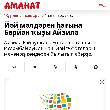
"Күҙ менән ҡаш араһы"
6 МАРТА 2020, 11:57
Йәй мәлдәрен һағына
Бөрйән ҡыҙы Айзилә
Айзилә Ғәйнуллина Бөрйән районы
Исламбай ауылынан. Йәйге фотолары
менән яҙ көндәрен йылытып ебәрҙе.