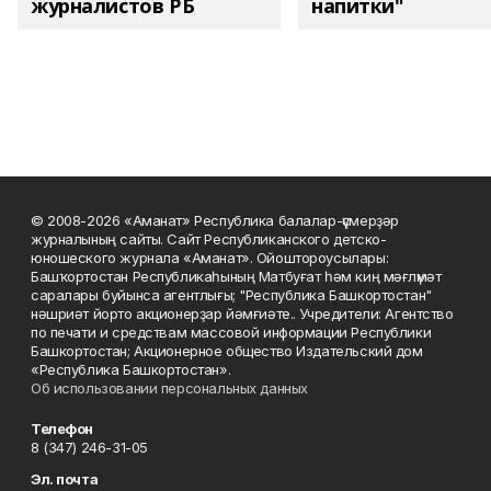
журналистов РБ
напитки"
© 2008-2026 «Аманат» Республика балалар-үҫмерҙәр
журналының сайты. Сайт Республиканского детско-
юношеского журнала «Аманат». Ойоштороусылары:
Башҡортостан Республикаһының Матбуғат һәм киң мәғлүмәт
саралары буйынса агентлығы; "Республика Башкортостан"
нәшриәт йорто акционерҙар йәмғиәте.. Учредители: Агентство
по печати и средствам массовой информации Республики
Башкортостан; Акционерное общество Издательский дом
«Республика Башкортостан».
Об использовании персональных данных
Телефон
8 (347) 246-31-05
Эл. почта