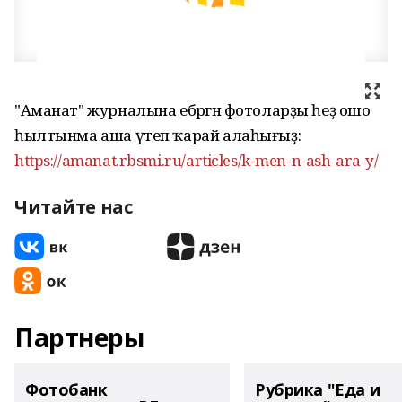
"Аманат" журналына ебәргән фотоларҙы һеҙ ошо
һылтынма аша үтеп ҡарай алаһығыҙ:
https://amanat.rbsmi.ru/articles/k-men-n-ash-ara-y/
Читайте нас
Партнеры
Фотобанк
Рубрика "Еда и