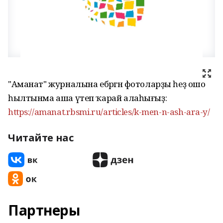
"Аманат" журналына ебәргән фотоларҙы һеҙ ошо
һылтынма аша үтеп ҡарай алаһығыҙ:
https://amanat.rbsmi.ru/articles/k-men-n-ash-ara-y/
Читайте нас
Партнеры