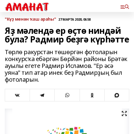
"Күҙ менән ҡаш араһы"
27 МАРТА 2020, 06:58
Яҙ мәлендә ер өҫтө ниндәй
була? Радмир беҙгә күрһәтте
Төрлө ракурстан төшөргән фотоларын
конкурсҡа ебәргән Бөрйән районы Брәтәк
ауылы егете Радмир Исламов. "Ер әсә
уяна" тип атар инек беҙ Радмирҙың был
фотоларын.