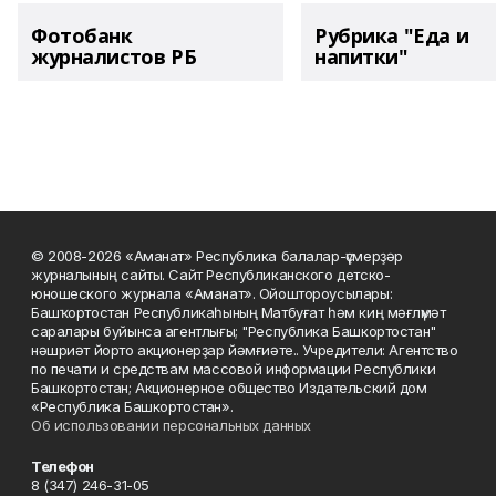
Фотобанк
Рубрика "Еда и
журналистов РБ
напитки"
© 2008-2026 «Аманат» Республика балалар-үҫмерҙәр
журналының сайты. Сайт Республиканского детско-
юношеского журнала «Аманат». Ойоштороусылары:
Башҡортостан Республикаһының Матбуғат һәм киң мәғлүмәт
саралары буйынса агентлығы; "Республика Башкортостан"
нәшриәт йорто акционерҙар йәмғиәте.. Учредители: Агентство
по печати и средствам массовой информации Республики
Башкортостан; Акционерное общество Издательский дом
«Республика Башкортостан».
Об использовании персональных данных
Телефон
8 (347) 246-31-05