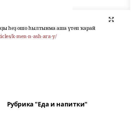
арҙы һеҙ ошо һылтынма аша үтеп ҡарай
ticles/k-men-n-ash-ara-y/
Рубрика "Еда и напитки"