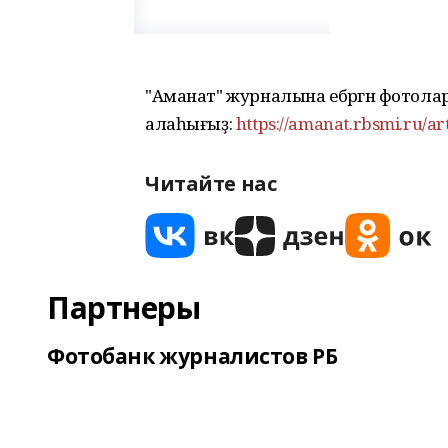
"Аманат" журналына ебәргән фотол
алаһығыҙ:
https://amanat.rbsmi.ru/ar
Читайте нас
Партнеры
Фотобанк журналистов РБ