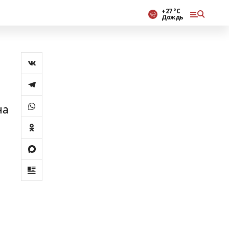
+27 °С
Дождь
на