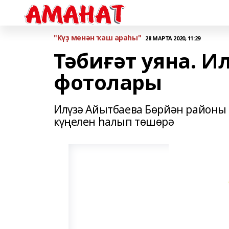
"Күҙ менән ҡаш араһы"
28 МАРТА 2020, 11:29
Тәбиғәт уяна. И
фотолары
Илүзә Айытбаева Бөрйән районы 
күңелен һалып төшөрә