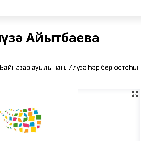
лүзә Айытбаева
Байназар ауылынан. Илүзә һәр бер фотоһы