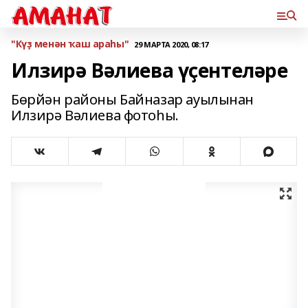
"Күҙ менән ҡаш араһы"
29 МАРТА 2020, 08:17
Илзирә Вәлиева үҫентеләре
Бөрйән районы Байназар ауылынан
Илзирә Вәлиева фотоһы.