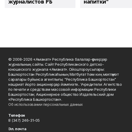
журналистов РБ
напитки"
© 2008-2026 «Аманат» Республика балалар-үҫмерҙәр
журналының сайты. Сайт Республиканского детско-
юношеского журнала «Аманат». Ойоштороусылары:
Башҡортостан Республикаһының Матбуғат һәм киң мәғлүмәт
саралары буйынса агентлығы; "Республика Башкортостан"
нәшриәт йорто акционерҙар йәмғиәте.. Учредители: Агентство
по печати и средствам массовой информации Республики
Башкортостан; Акционерное общество Издательский дом
«Республика Башкортостан».
Об использовании персональных данных
Телефон
8 (347) 246-31-05
Эл. почта