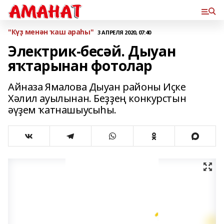
"Күҙ менән ҡаш араһы"
3 АПРЕЛЯ 2020, 07:40
Электрик-бесәй. Дыуан
яҡтарынан фотолар
Айназа Ямалова Дыуан районы Иҫке
Хәлил ауылынан. Беҙҙең конкурстын
әүҙем ҡатнашыусыһы.