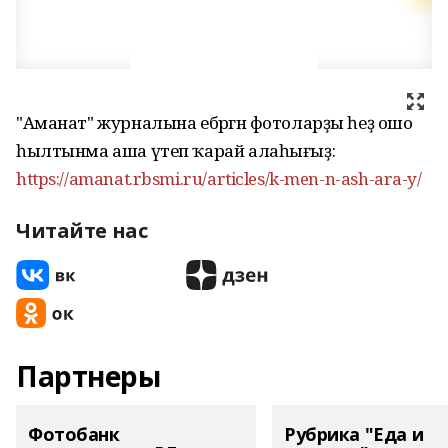
"Аманат" журналына ебәргән фотоларҙы һеҙ ошо
һылтынма аша үтеп ҡарай алаһығыҙ:
https://amanat.rbsmi.ru/articles/k-men-n-ash-ara-y/
Читайте нас
Партнеры
Фотобанк
Рубрика "Еда и