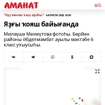
"Күҙ менән ҡаш араһы"
4 АПРЕЛЯ 2020, 16:59
Яҙғы ҡояш байығанда
Миләүшә Мәхмүтова фотоһы. Бөрйән
районы Әбделмәмбәт ауылы мәктәбе 6
класс уҡыусыһы.