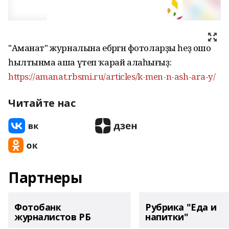
"Аманат" журналына ебәргән фотоларҙы һеҙ ошо
һылтынма аша үтеп ҡарай алаһығыҙ:
https://amanat.rbsmi.ru/articles/k-men-n-ash-ara-y/
Читайте нас
Партнеры
Фотобанк
Рубрика "Еда и
журналистов РБ
напитки"