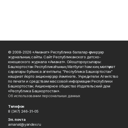
© 2008-2026 «Аманат» Республика балалар-үҫмерҙәр
журналының сайты. Сайт Республиканского детско-
юношеского журнала «Аманат». Ойоштороусылары:
Башҡортостан Республикаһының Матбуғат һәм киң мәғлүмәт
саралары буйынса агентлығы; "Республика Башкортостан"
нәшриәт йорто акционерҙар йәмғиәте.. Учредители: Агентство
по печати и средствам массовой информации Республики
Башкортостан; Акционерное общество Издательский дом
«Республика Башкортостан».
Об использовании персональных данных
Телефон
8 (347) 246-31-05
Эл. почта
amanat@yandex.ru