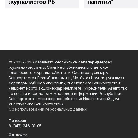
журналистов РБ
напитки"
© 2008-2026 «Аманат» Республика балалар-үҫмерҙәр
журналының сайты. Сайт Республиканского детско-
юношеского журнала «Аманат». Ойоштороусылары:
Башҡортостан Республикаһының Матбуғат һәм киң мәғлүмәт
саралары буйынса агентлығы; "Республика Башкортостан"
нәшриәт йорто акционерҙар йәмғиәте.. Учредители: Агентство
по печати и средствам массовой информации Республики
Башкортостан; Акционерное общество Издательский дом
«Республика Башкортостан».
Об использовании персональных данных
Телефон
8 (347) 246-31-05
Эл. почта