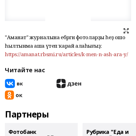
"Аманат" журналына ебәргән фотоларҙы һеҙ ошо
һылтынма аша үтеп ҡарай алаһығыҙ:
https://amanat.rbsmi.ru/articles/k-men-n-ash-ara-y/
Читайте нас
Партнеры
Фотобанк
Рубрика "Еда и