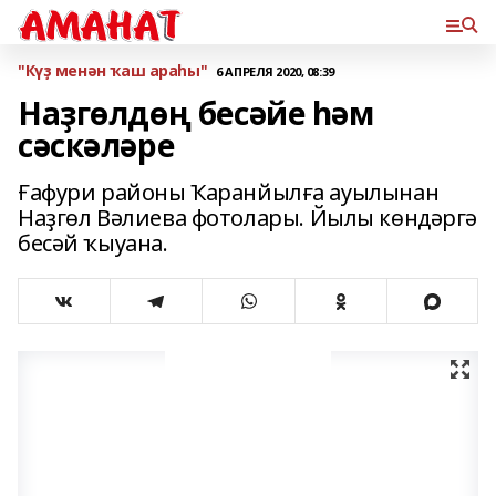
"Күҙ менән ҡаш араһы"
6 АПРЕЛЯ 2020, 08:39
Наҙгөлдөң бесәйе һәм
сәскәләре
Ғафури районы Ҡаранйылға ауылынан
Наҙгөл Вәлиева фотолары. Йылы көндәргә
бесәй ҡыуана.