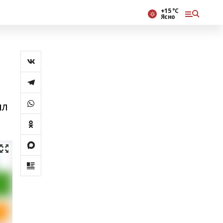
+15 °С
Ясно
ил