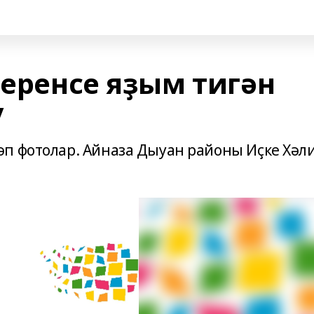
беренсе яҙым тигән
у
п фотолар. Айназа Дыуан районы Иҫке Хәл