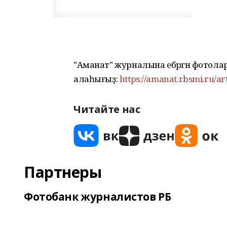
"Аманат" журналына ебәргән фотол
алаһығыҙ:
https://amanat.rbsmi.ru/ar
Читайте нас
Партнеры
Фотобанк журналистов РБ