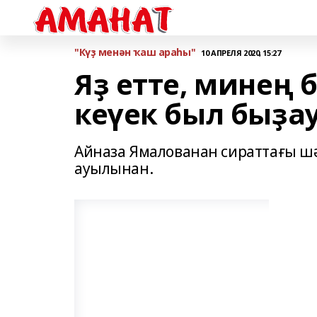
"Күҙ менән ҡаш араһы"
10 АПРЕЛЯ 2020, 15:27
Яҙ етте, минең 
кеүек был быҙа
Айназа Ямалованан сираттағы шә
ауылынан.